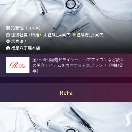
商品管理
（コスメ）
派遣社員 / 時給
未経験1,400円
経験者1,500円
広島県 /
福屋八丁堀本店
週3～4日勤務|ドライヤー、ヘアアイロンなど数々
の美容アイテムを展開する人気ブランド《制服貸
与》
ReFa