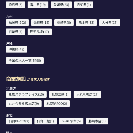
徳島県(5)
香川県(19)
愛媛県(23)
高知県(1)
九州
福岡県(202)
佐賀県(18)
長崎県(8)
熊本県(33)
大分県(17)
宮崎県(6)
鹿児島県(17)
沖縄
沖縄県(48)
全国の求人一覧(5498)
商業施設
から求人を探す
北海道
札幌ステラプレイス(15)
札幌三越(1)
大丸札幌店(17)
丸井今井札幌本店(9)
札幌PARCO(2)
東北
仙台PARCO(2)
仙台三越(1)
S-PAL仙台(5)
藤崎本店(3)
関東