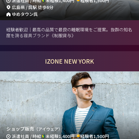
派遣社員 / 時給
未経験1,400円
経験者1,500円
広島県 / 呉駅 徒歩6分
ゆめタウン呉
経験者歓迎｜最高の品質で最良の睡眠環境をご提案。抜群の知名
度を誇る寝具ブランド《制服貸与》
IZONE NEW YORK
ショップ販売
（アイウェア）
派遣社員 / 時給
未経験1,400円
経験者1,500円