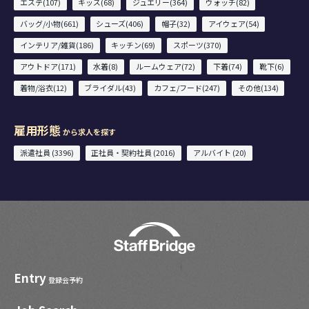
エステ(107)
キッズ(68)
ジュエリー(364)
ウォッチ(82)
バッグ/小物(661)
シューズ(406)
帽子(32)
アイウェア(54)
インテリア/雑貨(186)
キッチン(69)
スポーツ(370)
アウトドア(171)
水着(8)
ルームウェア(72)
下着(74)
靴下(6)
着物/浴衣(12)
ブライダル(43)
カフェ/フード(247)
その他(134)
雇用形態
から求人を探す
派遣社員 (3396)
正社員・契約社員 (2016)
アルバイト (20)
Entry
登録会予約