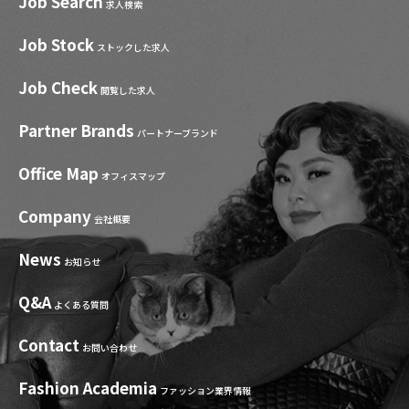
Job Search
求人検索
Job Stock
ストックした求人
Job Check
閲覧した求人
Partner Brands
パートナーブランド
Office Map
オフィスマップ
Company
会社概要
News
お知らせ
Q&A
よくある質問
Contact
お問い合わせ
Fashion Academia
ファッション業界情報