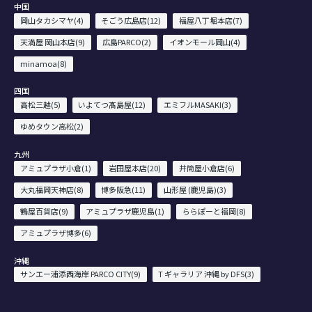
中国
岡山タカシマヤ(4)
そごう広島店(12)
福屋八丁堀本店(7)
天満屋 岡山本店(9)
広島PARCO(2)
イオンモール岡山(4)
minamoa(8)
四国
高松三越(5)
いよてつ髙島屋(12)
エミフルMASAKI(3)
ゆめタウン高松(2)
九州
アミュプラザ小倉(1)
岩田屋本店(20)
井筒屋小倉店(6)
大丸福岡天神店(8)
博多阪急(11)
山形屋 (鹿児島)(3)
鶴屋百貨店(9)
アミュプラザ鹿児島(1)
ららぽーと福岡(8)
アミュプラザ博多(6)
沖縄
サンエー浦添西海岸 PARCO CITY(9)
T ギャラリア 沖縄 by DFS(3)