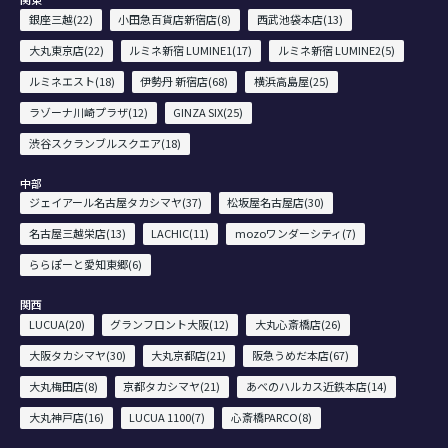
銀座三越(22)
小田急百貨店新宿店(8)
西武池袋本店(13)
大丸東京店(22)
ルミネ新宿 LUMINE1(17)
ルミネ新宿 LUMINE2(5)
ルミネエスト(18)
伊勢丹 新宿店(68)
横浜高島屋(25)
ラゾーナ川崎プラザ(12)
GINZA SIX(25)
渋谷スクランブルスクエア(18)
中部
ジェイアール名古屋タカシマヤ(37)
松坂屋名古屋店(30)
名古屋三越栄店(13)
LACHIC(11)
mozoワンダーシティ(7)
ららぽーと愛知東郷(6)
関西
LUCUA(20)
グランフロント大阪(12)
大丸心斎橋店(26)
大阪タカシマヤ(30)
大丸京都店(21)
阪急うめだ本店(67)
大丸梅田店(8)
京都タカシマヤ(21)
あべのハルカス近鉄本店(14)
大丸神戸店(16)
LUCUA 1100(7)
心斎橋PARCO(8)