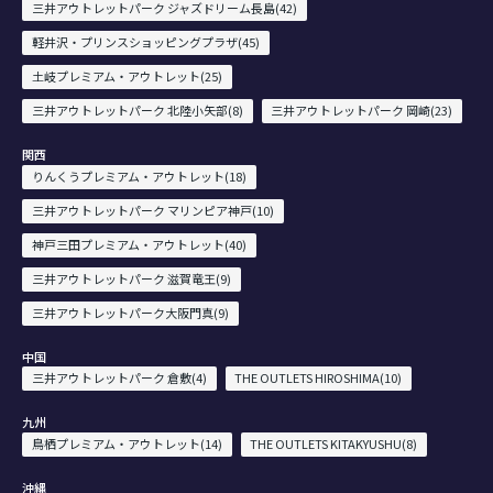
三井アウトレットパーク ジャズドリーム長島(42)
軽井沢・プリンスショッピングプラザ(45)
土岐プレミアム・アウトレット(25)
三井アウトレットパーク 北陸小矢部(8)
三井アウトレットパーク 岡崎(23)
関西
りんくうプレミアム・アウトレット(18)
三井アウトレットパーク マリンピア神戸(10)
神戸三田プレミアム・アウトレット(40)
三井アウトレットパーク 滋賀竜王(9)
三井アウトレットパーク大阪門真(9)
中国
三井アウトレットパーク 倉敷(4)
THE OUTLETS HIROSHIMA(10)
九州
鳥栖プレミアム・アウトレット(14)
THE OUTLETS KITAKYUSHU(8)
沖縄