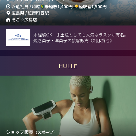
派遣社員 / 時給
未経験1,400円
経験者1,500円
広島県 / 紙屋町西駅
そごう広島店
未経験OK｜手土産としても人気なラスクが有名。
焼き菓子・洋菓子の接客販売《制服貸与》
HULLE
ショップ販売
（スポーツ）