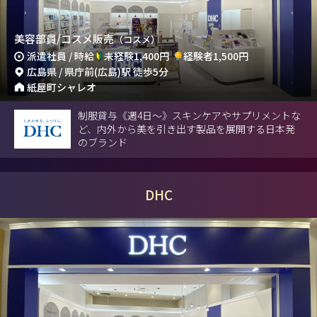
美容部員/コスメ販売
（コスメ）
派遣社員 / 時給
未経験1,400円
経験者1,500円
広島県 / 県庁前(広島)駅 徒歩5分
紙屋町シャレオ
制服貸与《週4日～》スキンケアやサプリメントな
ど、内外から美を引き出す製品を展開する日本発
のブランド
DHC