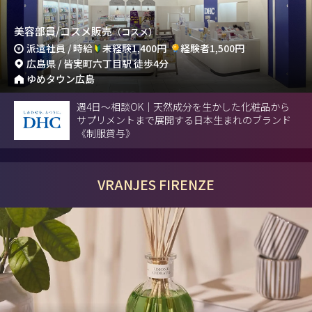
美容部員/コスメ販売
（コスメ）
派遣社員 / 時給
未経験1,400円
経験者1,500円
広島県 / 皆実町六丁目駅 徒歩4分
ゆめタウン広島
週4日～相談OK｜天然成分を生かした化粧品から
サプリメントまで展開する日本生まれのブランド
《制服貸与》
VRANJES FIRENZE