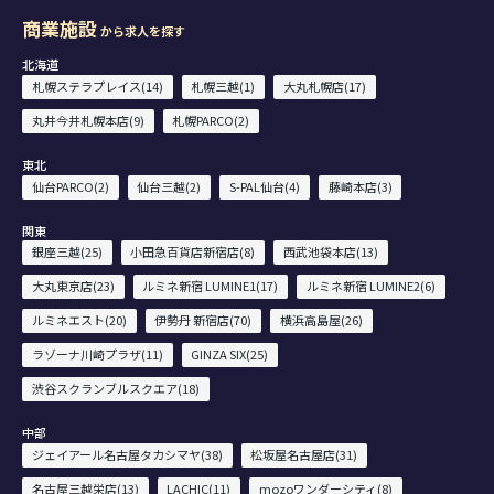
商業施設
から求人を探す
北海道
札幌ステラプレイス(14)
札幌三越(1)
大丸札幌店(17)
丸井今井札幌本店(9)
札幌PARCO(2)
東北
仙台PARCO(2)
仙台三越(2)
S-PAL仙台(4)
藤崎本店(3)
関東
銀座三越(25)
小田急百貨店新宿店(8)
西武池袋本店(13)
大丸東京店(23)
ルミネ新宿 LUMINE1(17)
ルミネ新宿 LUMINE2(6)
ルミネエスト(20)
伊勢丹 新宿店(70)
横浜高島屋(26)
ラゾーナ川崎プラザ(11)
GINZA SIX(25)
渋谷スクランブルスクエア(18)
中部
ジェイアール名古屋タカシマヤ(38)
松坂屋名古屋店(31)
名古屋三越栄店(13)
LACHIC(11)
mozoワンダーシティ(8)