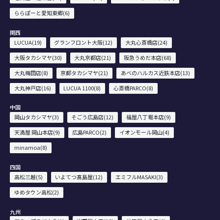
ららぽーと愛知東郷(6)
関西
LUCUA(19)
グランフロント大阪(12)
大丸心斎橋店(24)
大阪タカシマヤ(30)
大丸京都店(21)
阪急うめだ本店(68)
大丸梅田店(8)
京都タカシマヤ(21)
あべのハルカス近鉄本店(13)
大丸神戸店(16)
LUCUA 1100(8)
心斎橋PARCO(8)
中国
岡山タカシマヤ(3)
そごう広島店(12)
福屋八丁堀本店(9)
天満屋 岡山本店(9)
広島PARCO(2)
イオンモール岡山(4)
minamoa(8)
四国
高松三越(5)
いよてつ髙島屋(12)
エミフルMASAKI(3)
ゆめタウン高松(2)
九州