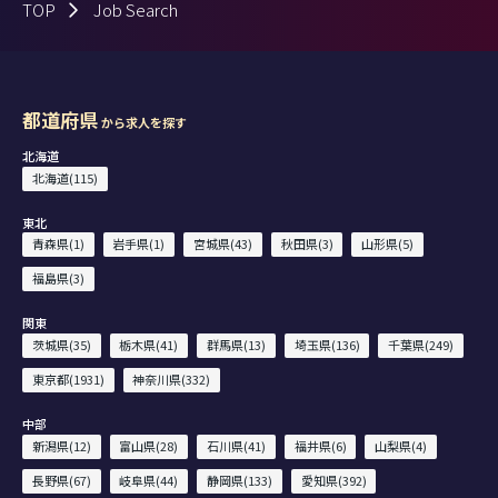
TOP
Job Search
都道府県
から求人を探す
北海道
北海道(115)
東北
青森県(1)
岩手県(1)
宮城県(43)
秋田県(3)
山形県(5)
福島県(3)
関東
茨城県(35)
栃木県(41)
群馬県(13)
埼玉県(136)
千葉県(249)
東京都(1931)
神奈川県(332)
中部
新潟県(12)
富山県(28)
石川県(41)
福井県(6)
山梨県(4)
長野県(67)
岐阜県(44)
静岡県(133)
愛知県(392)