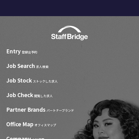
Entry
登録会予約
Job Search
求人検索
Job Stock
ストックした求人
Job Check
閲覧した求人
Partner Brands
パートナーブランド
Office Map
オフィスマップ
Company