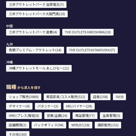
三井アウトレットパーク 滋賀竜王(7)
三井アウトレットパーク大阪門真(10)
中国
三井アウトレットパーク 倉敷(4)
THE OUTLETS HIROSHIMA(10)
九州
鳥栖プレミアム・アウトレット(14)
THE OUTLETS KITAKYUSHU(7)
沖縄
沖縄アウトレットモール あしびなー(12)
職種
から求人を探す
ショップ販売(3889)
美容部員/コスメ販売(512)
店長(258)
SV(9)
デザイナー(4)
パタンナー(2)
MD/バイヤー(28)
VMD/プレス/販促(8)
営業/企画(26)
商品管理(77)
生産管理(5)
店舗開発(2)
バックオフィス(94)
WEB/EC(18)
通訳販売(151)
その他(260)