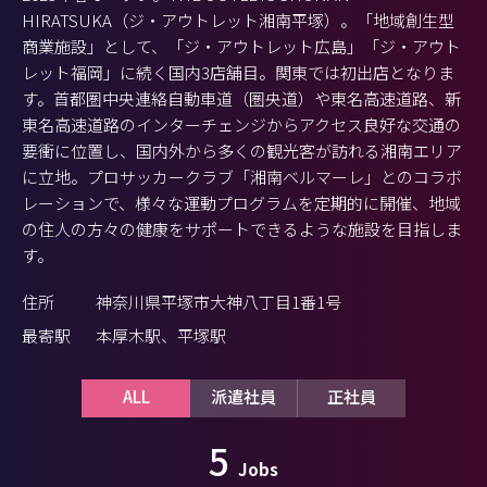
HIRATSUKA（ジ・アウトレット湘南平塚）。「地域創生型
商業施設」として、「ジ・アウトレット広島」「ジ・アウト
レット福岡」に続く国内3店舗目。関東では初出店となりま
す。首都圏中央連絡自動車道（圏央道）や東名高速道路、新
東名高速道路のインターチェンジからアクセス良好な交通の
要衝に位置し、国内外から多くの観光客が訪れる湘南エリア
に立地。プロサッカークラブ「湘南ベルマーレ」とのコラボ
レーションで、様々な運動プログラムを定期的に開催、地域
の住人の方々の健康をサポートできるような施設を目指しま
す。
住所
神奈川県平塚市大神八丁目1番1号
最寄駅
本厚木駅、平塚駅
ALL
派遣社員
正社員
5
Jobs