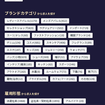
ブランドカテゴリ
から求人を探す
レディースアパレル(1170)
メンズアパレル(412)
セレクトショップ(423)
ラグジュアリー(532)
インポート(719)
スーツ/ドレス(60)
ファストファッション(18)
韓国ブランド(14)
デニム(136)
コスメ(681)
スキンケア(406)
フレグランス(89)
エステ(147)
キッズ(69)
ジュエリー(350)
ウォッチ(77)
バッグ/小物(639)
シューズ(369)
帽子(32)
アイウェア(55)
インテリア/雑貨(185)
キッチン(63)
スポーツ(346)
アウトドア(163)
水着(8)
ルームウェア(73)
下着(76)
靴下(7)
着物/浴衣(12)
ブライダル(39)
カフェ/フード(242)
その他(128)
雇用形態
から求人を探す
派遣社員 (3468)
正社員・契約社員 (1855)
アルバイト (20)