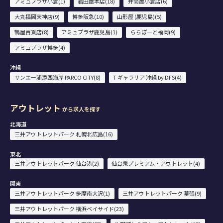
アミュプラザ小倉(1)
岩田屋本店(18)
井筒屋小倉店(6)
大丸福岡天神店(9)
博多阪急(10)
山形屋 (鹿児島)(5)
鶴屋百貨店(8)
アミュプラザ鹿児島(1)
ららぽーと福岡(9)
アミュプラザ博多(4)
沖縄
サンエー浦添西海岸 PARCO CITY(8)
T ギャラリア 沖縄 by DFS(4)
アウトレット
から求人を探す
北海道
三井アウトレットパーク 札幌北広島(16)
東北
三井アウトレットパーク 仙台港(2)
仙台泉プレミアム・アウトレット(4)
関東
三井アウトレットパーク 多摩南大沢(1)
三井アウトレットパーク 幕張(9)
三井アウトレットパーク 横浜ベイサイド(23)