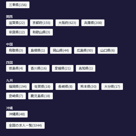
三重県(156)
関西
滋賀県(22)
京都府(155)
大阪府(623)
兵庫県(208)
奈良県(12)
和歌山県(3)
中国
鳥取県(3)
島根県(1)
岡山県(44)
広島県(93)
山口県(6)
四国
徳島県(4)
香川県(16)
愛媛県(21)
高知県(1)
九州
福岡県(194)
佐賀県(18)
長崎県(8)
熊本県(30)
大分県(17)
宮崎県(7)
鹿児島県(18)
沖縄
沖縄県(48)
全国の求人一覧(5344)