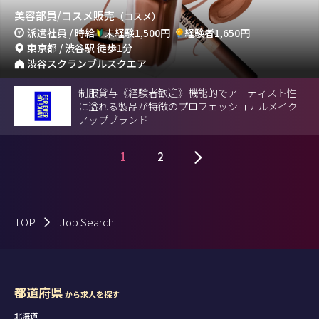
美容部員/コスメ販売
（コスメ）
派遣社員 / 時給
未経験1,500円
経験者1,650円
東京都 / 渋谷駅 徒歩1分
渋谷スクランブルスクエア
制服貸与《経験者歓迎》機能的でアーティスト性
に溢れる製品が特徴のプロフェッショナルメイク
アップブランド
1
2
TOP
Job Search
都道府県
から求人を探す
北海道