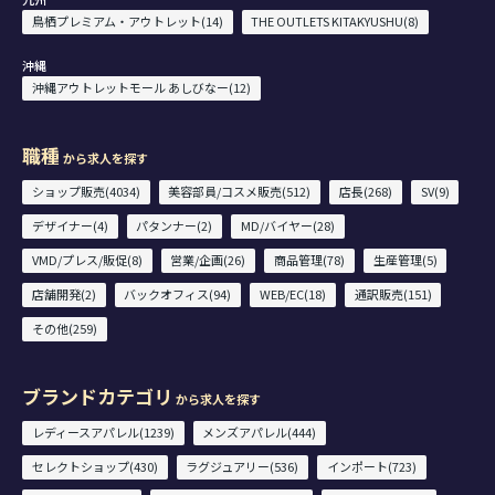
鳥栖プレミアム・アウトレット(14)
THE OUTLETS KITAKYUSHU(8)
沖縄
沖縄アウトレットモール あしびなー(12)
職種
から求人を探す
ショップ販売(4034)
美容部員/コスメ販売(512)
店長(268)
SV(9)
デザイナー(4)
パタンナー(2)
MD/バイヤー(28)
VMD/プレス/販促(8)
営業/企画(26)
商品管理(78)
生産管理(5)
店舗開発(2)
バックオフィス(94)
WEB/EC(18)
通訳販売(151)
その他(259)
ブランドカテゴリ
から求人を探す
レディースアパレル(1239)
メンズアパレル(444)
セレクトショップ(430)
ラグジュアリー(536)
インポート(723)