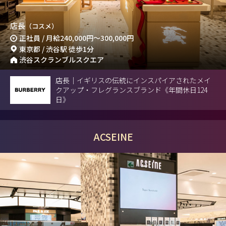
店長
（コスメ）
正社員 / 月給
240,000円
～
300,000円
東京都 / 渋谷駅 徒歩1分
渋谷スクランブルスクエア
店長｜イギリスの伝統にインスパイアされたメイ
クアップ・フレグランスブランド《年間休日124
日》
ACSEINE