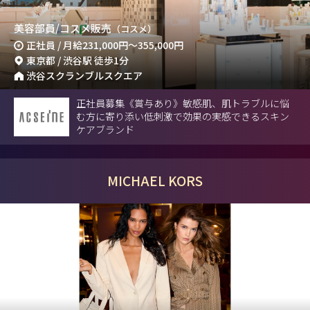
美容部員/コスメ販売
（コスメ）
正社員 / 月給
231,000円
～
355,000円
東京都 / 渋谷駅 徒歩1分
渋谷スクランブルスクエア
正社員募集《賞与あり》敏感肌、肌トラブルに悩
む方に寄り添い低刺激で効果の実感できるスキン
ケアブランド
MICHAEL KORS