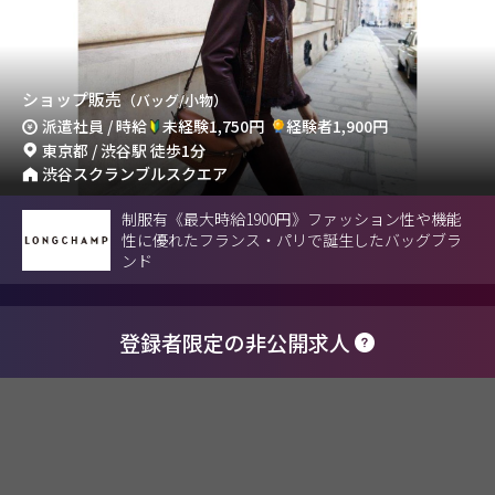
ショップ販売
（バッグ/小物）
派遣社員 / 時給
未経験1,750円
経験者1,900円
東京都 / 渋谷駅 徒歩1分
渋谷スクランブルスクエア
制服有《最大時給1900円》ファッション性や機能
性に優れたフランス・パリで誕生したバッグブラ
ンド
登録者限定の非公開求人