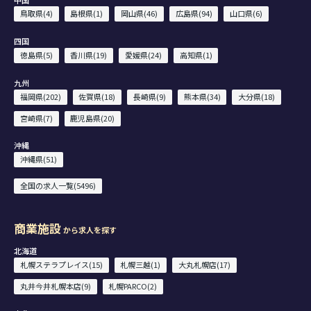
鳥取県(4)
島根県(1)
岡山県(46)
広島県(94)
山口県(6)
四国
徳島県(5)
香川県(19)
愛媛県(24)
高知県(1)
九州
福岡県(202)
佐賀県(18)
長崎県(9)
熊本県(34)
大分県(18)
宮崎県(7)
鹿児島県(20)
沖縄
沖縄県(51)
全国の求人一覧(5496)
商業施設
から求人を探す
北海道
札幌ステラプレイス(15)
札幌三越(1)
大丸札幌店(17)
丸井今井札幌本店(9)
札幌PARCO(2)