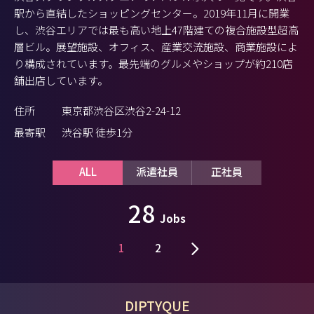
駅から直結したショッピングセンター。2019年11月に開業
し、渋谷エリアでは最も高い地上47階建ての複合施設型超高
層ビル。展望施設、オフィス、産業交流施設、商業施設によ
り構成されています。最先端のグルメやショップが約210店
舗出店しています。
住所
東京都渋谷区渋谷2-24-12
最寄駅
渋谷駅 徒歩1分
ALL
派遣社員
正社員
28
Jobs
1
2
DIPTYQUE