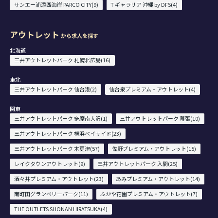
サンエー浦添西海岸 PARCO CITY(9)
T ギャラリア 沖縄 by DFS(4)
アウトレット
から求人を探す
北海道
三井アウトレットパーク 札幌北広島(16)
東北
三井アウトレットパーク 仙台港(2)
仙台泉プレミアム・アウトレット(4)
関東
三井アウトレットパーク 多摩南大沢(1)
三井アウトレットパーク 幕張(10)
三井アウトレットパーク 横浜ベイサイド(23)
三井アウトレットパーク 木更津(57)
佐野プレミアム・アウトレット(15)
レイクタウンアウトレット(9)
三井アウトレットパーク 入間(25)
酒々井プレミアム・アウトレット(23)
あみプレミアム・アウトレット(14)
南町田グランベリーパーク(11)
ふかや花園プレミアム・アウトレット(7)
THE OUTLETS SHONAN HIRATSUKA(4)