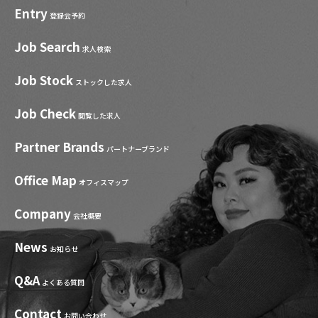
Entry
登録会予約
Job Search
求人検索
Job Stock
ストックした求人
Job Check
閲覧した求人
Partner Brands
パートナーブランド
Office Map
オフィスマップ
Company
会社概要
News
お知らせ
Q&A
よくある質問
Contact
お問い合わせ