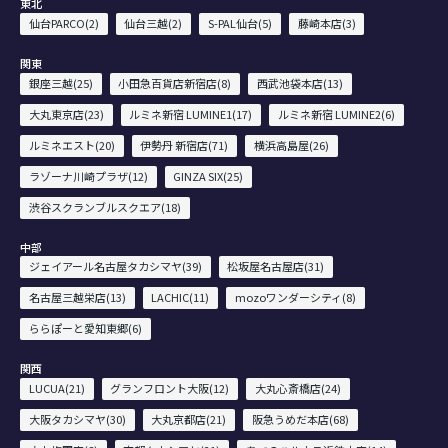
東北
仙台PARCO(2)
仙台三越(2)
S-PAL仙台(5)
藤崎本店(3)
関東
銀座三越(25)
小田急百貨店新宿店(8)
西武池袋本店(13)
大丸東京店(23)
ルミネ新宿 LUMINE1(17)
ルミネ新宿 LUMINE2(6)
ルミネエスト(20)
伊勢丹 新宿店(71)
横浜高島屋(26)
ラゾーナ川崎プラザ(12)
GINZA SIX(25)
渋谷スクランブルスクエア(18)
中部
ジェイアール名古屋タカシマヤ(39)
松坂屋名古屋店(31)
名古屋三越栄店(13)
LACHIC(11)
mozoワンダーシティ(8)
ららぽーと愛知東郷(6)
関西
LUCUA(21)
グランフロント大阪(12)
大丸心斎橋店(24)
大阪タカシマヤ(30)
大丸京都店(21)
阪急うめだ本店(68)