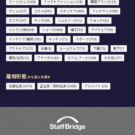
スーツ/ドレス(60)
ファストファッション(18)
韓国ブランド(15)
デニム(137)
コスメ(691)
スキンケア(406)
フレグランス(89)
エステ(147)
キッズ(69)
ジュエリー(371)
ウォッチ(81)
バッグ/小物(664)
シューズ(404)
帽子(32)
アイウェア(55)
インテリア/雑貨(193)
キッチン(71)
スポーツ(370)
アウトドア(172)
水着(8)
ルームウェア(73)
下着(76)
靴下(7)
着物/浴衣(12)
ブライダル(43)
カフェ/フード(248)
その他(137)
雇用形態
から求人を探す
派遣社員 (3470)
正社員・契約社員 (2008)
アルバイト (20)