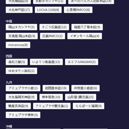
大丸梅田店(8)
京都タカシマヤ(21)
あべのハルカス近鉄本店(14)
大丸神戸店(17)
LUCUA 1100(8)
心斎橋PARCO(8)
中国
岡山タカシマヤ(3)
そごう広島店(12)
福屋八丁堀本店(9)
天満屋 岡山本店(9)
広島PARCO(2)
イオンモール岡山(4)
minamoa(8)
四国
高松三越(5)
いよてつ髙島屋(13)
エミフルMASAKI(3)
ゆめタウン高松(2)
九州
アミュプラザ小倉(1)
岩田屋本店(19)
井筒屋小倉店(6)
大丸福岡天神店(9)
博多阪急(10)
山形屋 (鹿児島)(5)
鶴屋百貨店(9)
アミュプラザ鹿児島(1)
ららぽーと福岡(9)
アミュプラザ博多(5)
沖縄