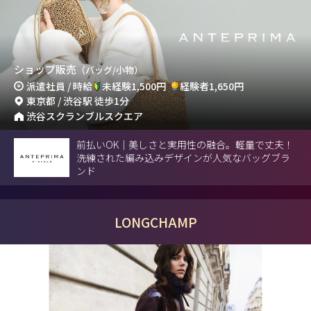
ショップ販売
（バッグ/小物）
派遣社員 / 時給
未経験1,500円
経験者1,650円
東京都 / 渋谷駅 徒歩1分
渋谷スクランブルスクエア
前払いOK｜美しさと実用性の融合。軽量で丈夫！
洗練された編み込みデザインが人気なバッグブラ
ンド
LONGCHAMP