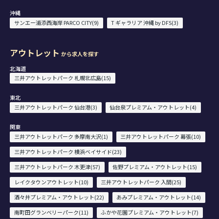
沖縄
サンエー浦添西海岸 PARCO CITY(9)
T ギャラリア 沖縄 by DFS(3)
アウトレット
から求人を探す
北海道
三井アウトレットパーク 札幌北広島(15)
東北
三井アウトレットパーク 仙台港(3)
仙台泉プレミアム・アウトレット(4)
関東
三井アウトレットパーク 多摩南大沢(1)
三井アウトレットパーク 幕張(10)
三井アウトレットパーク 横浜ベイサイド(23)
三井アウトレットパーク 木更津(57)
佐野プレミアム・アウトレット(15)
レイクタウンアウトレット(10)
三井アウトレットパーク 入間(25)
酒々井プレミアム・アウトレット(22)
あみプレミアム・アウトレット(14)
南町田グランベリーパーク(11)
ふかや花園プレミアム・アウトレット(7)