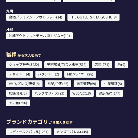
九州
鳥栖プレミアム・アウトレット(14)
THE OUTLETS KITAKYUSHU(8)
沖縄
沖縄アウトレットモール あしびなー(11)
職種
から求人を探す
ショップ販売(3982)
美容部員/コスメ販売(512)
店長(271)
SV(9)
デザイナー(4)
パタンナー(2)
MD/バイヤー(28)
VMD/プレス/販促(8)
営業/企画(26)
商品管理(69)
生産管理(5)
店舗開発(2)
バックオフィス(93)
WEB/EC(18)
通訳販売(147)
その他(256)
ブランドカテゴリ
から求人を探す
レディースアパレル(1237)
メンズアパレル(445)