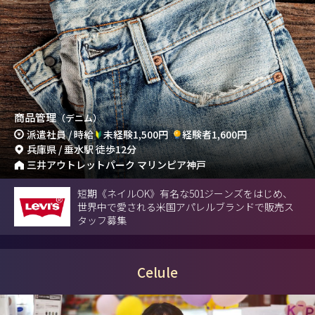
商品管理
（デニム）
派遣社員 / 時給
未経験1,500円
経験者1,600円
兵庫県 / 垂水駅 徒歩12分
三井アウトレットパーク マリンピア神戸
短期《ネイルOK》有名な501ジーンズをはじめ、
世界中で愛される米国アパレルブランドで販売ス
タッフ募集
Celule