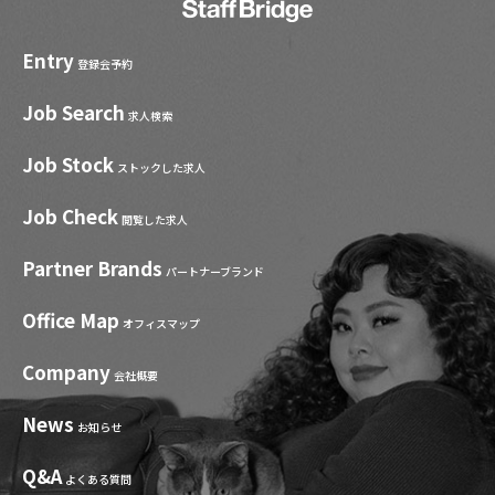
Entry
登録会予約
Job Search
求人検索
Job Stock
ストックした求人
Job Check
閲覧した求人
Partner Brands
パートナーブランド
Office Map
オフィスマップ
Company
会社概要
News
お知らせ
Q&A
よくある質問