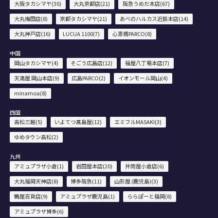
大阪タカシマヤ(30)
大丸京都店(21)
阪急うめだ本店(67)
大丸梅田店(8)
京都タカシマヤ(21)
あべのハルカス近鉄本店(14)
大丸神戸店(16)
LUCUA 1100(7)
心斎橋PARCO(8)
中国
岡山タカシマヤ(4)
そごう広島店(12)
福屋八丁堀本店(7)
天満屋 岡山本店(9)
広島PARCO(2)
イオンモール岡山(4)
minamoa(8)
四国
高松三越(5)
いよてつ髙島屋(12)
エミフルMASAKI(3)
ゆめタウン高松(2)
九州
アミュプラザ小倉(1)
岩田屋本店(20)
井筒屋小倉店(6)
大丸福岡天神店(8)
博多阪急(11)
山形屋 (鹿児島)(3)
鶴屋百貨店(9)
アミュプラザ鹿児島(1)
ららぽーと福岡(8)
アミュプラザ博多(6)