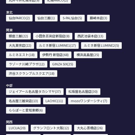
東北
仙台PARCO(2)
仙台三越(1)
S-PAL仙台(5)
藤崎本店(3)
関東
銀座三越(22)
小田急百貨店新宿店(8)
西武池袋本店(13)
大丸東京店(22)
ルミネ新宿 LUMINE1(17)
ルミネ新宿 LUMINE2(5)
ルミネエスト(18)
伊勢丹 新宿店(68)
横浜高島屋(25)
ラゾーナ川崎プラザ(12)
GINZA SIX(25)
渋谷スクランブルスクエア(18)
中部
ジェイアール名古屋タカシマヤ(37)
松坂屋名古屋店(30)
名古屋三越栄店(13)
LACHIC(11)
mozoワンダーシティ(7)
ららぽーと愛知東郷(6)
関西
LUCUA(20)
グランフロント大阪(12)
大丸心斎橋店(26)