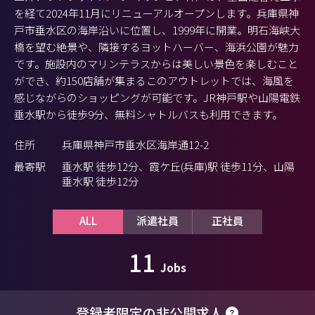
を経て2024年11月にリニューアルオープンします。兵庫県神
戸市垂水区の海岸沿いに位置し、1999年に開業。明石海峡大
橋を望む絶景や、隣接するヨットハーバー、海浜公園が魅力
です。施設内のマリンテラスからは美しい景色を楽しむこと
ができ、約150店舗が集まるこのアウトレットでは、海風を
感じながらのショッピングが可能です。JR神戸駅や山陽電鉄
垂水駅から徒歩9分、無料シャトルバスも利用できます。
住所
兵庫県神戸市垂水区海岸通12-2
最寄駅
垂水駅 徒歩12分、霞ケ丘(兵庫)駅 徒歩11分、山陽
垂水駅 徒歩12分
ALL
派遣社員
正社員
11
Jobs
登録者限定の非公開求人