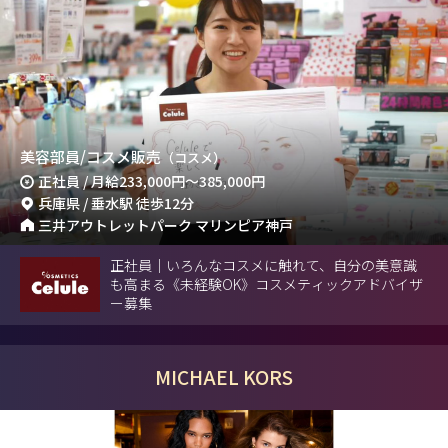
美容部員/コスメ販売
（コスメ）
正社員 / 月給
233,000円
～
385,000円
兵庫県 / 垂水駅 徒歩12分
三井アウトレットパーク マリンピア神戸
正社員｜いろんなコスメに触れて、自分の美意識
も高まる《未経験OK》コスメティックアドバイザ
ー募集
MICHAEL KORS