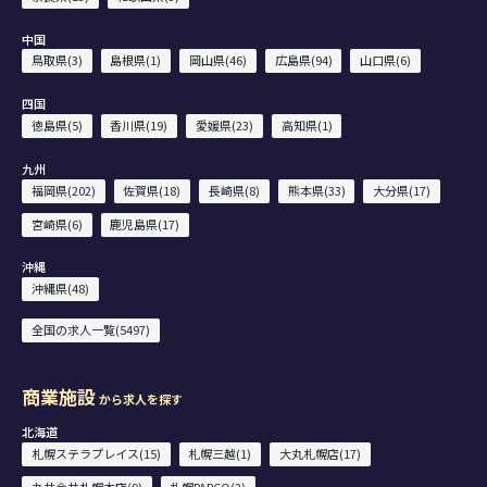
中国
鳥取県(3)
島根県(1)
岡山県(46)
広島県(94)
山口県(6)
四国
徳島県(5)
香川県(19)
愛媛県(23)
高知県(1)
九州
福岡県(202)
佐賀県(18)
長崎県(8)
熊本県(33)
大分県(17)
宮崎県(6)
鹿児島県(17)
沖縄
沖縄県(48)
全国の求人一覧(5497)
商業施設
から求人を探す
北海道
札幌ステラプレイス(15)
札幌三越(1)
大丸札幌店(17)
丸井今井札幌本店(9)
札幌PARCO(2)