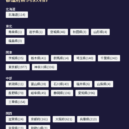
から求人を探す
北海道
北海道(114)
東北
青森県(1)
岩手県(1)
宮城県(46)
秋田県(3)
山形県(4)
福島県(3)
関東
茨城県(35)
栃木県(41)
群馬県(14)
埼玉県(140)
千葉県(242)
東京都(1977)
神奈川県(336)
中部
新潟県(11)
富山県(28)
石川県(43)
福井県(6)
山梨県(4)
長野県(70)
岐阜県(45)
静岡県(136)
愛知県(396)
三重県(154)
関西
滋賀県(24)
京都府(161)
大阪府(621)
兵庫県(213)
奈良県(13)
和歌山県(3)