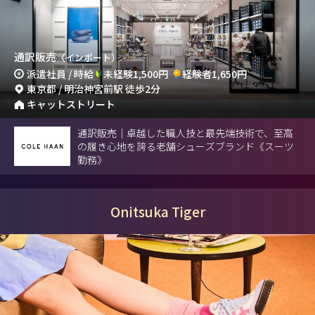
通訳販売
（インポート）
派遣社員 / 時給
未経験1,500円
経験者1,650円
東京都 / 明治神宮前駅 徒歩2分
キャットストリート
通訳販売｜卓越した職人技と最先端技術で、至高
の履き心地を誇る老舗シューズブランド《スーツ
勤務》
Onitsuka Tiger