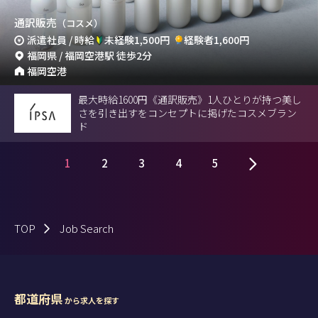
通訳販売
（コスメ）
派遣社員 / 時給
未経験1,500円
経験者1,600円
福岡県 / 福岡空港駅 徒歩2分
福岡空港
最大時給1600円《通訳販売》1人ひとりが持つ美し
さを引き出すをコンセプトに掲げたコスメブラン
ド
1
2
3
4
5
TOP
Job Search
都道府県
から求人を探す