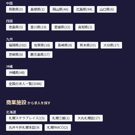
中国
鳥取県(3)
島根県(1)
岡山県(46)
広島県(94)
山口県(6)
四国
徳島県(5)
香川県(19)
愛媛県(23)
高知県(1)
九州
福岡県(202)
佐賀県(18)
長崎県(8)
熊本県(33)
大分県(17)
宮崎県(6)
鹿児島県(17)
沖縄
沖縄県(48)
全国の求人一覧(5386)
商業施設
から求人を探す
北海道
札幌ステラプレイス(15)
札幌三越(1)
大丸札幌店(17)
丸井今井札幌本店(9)
札幌PARCO(2)