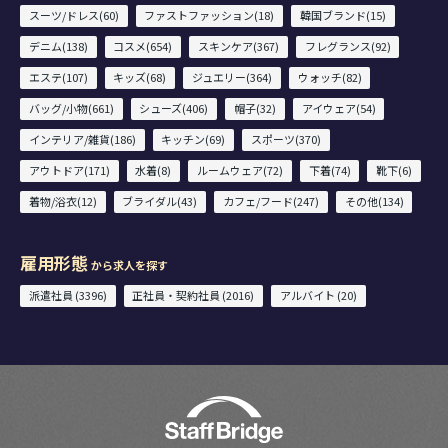
スーツ/ドレス(60)
ファストファッション(18)
韓国ブランド(15)
デニム(138)
コスメ(654)
スキンケア(367)
フレグランス(92)
エステ(107)
キッズ(68)
ジュエリー(364)
ウォッチ(82)
バッグ/小物(661)
シューズ(406)
帽子(32)
アイウェア(54)
インテリア/雑貨(186)
キッチン(69)
スポーツ(370)
アウトドア(171)
水着(8)
ルームウェア(72)
下着(74)
靴下(6)
着物/浴衣(12)
ブライダル(43)
カフェ/フード(247)
その他(134)
雇用形態
から求人を探す
派遣社員 (3396)
正社員・契約社員 (2016)
アルバイト (20)