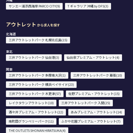
サンエー浦添西海岸 PARCO CITY(9)
T ギャラリア 沖縄 by DFS(3)
アウトレット
から求人を探す
北海道
三井アウトレットパーク 札幌北広島(15)
東北
三井アウトレットパーク 仙台港(3)
仙台泉プレミアム・アウトレット(4)
関東
三井アウトレットパーク 多摩南大沢(1)
三井アウトレットパーク 幕張(10)
三井アウトレットパーク 横浜ベイサイド(23)
三井アウトレットパーク 木更津(57)
佐野プレミアム・アウトレット(15)
レイクタウンアウトレット(10)
三井アウトレットパーク 入間(25)
酒々井プレミアム・アウトレット(22)
あみプレミアム・アウトレット(14)
南町田グランベリーパーク(11)
ふかや花園プレミアム・アウトレット(7)
THE OUTLETS SHONAN HIRATSUKA(4)