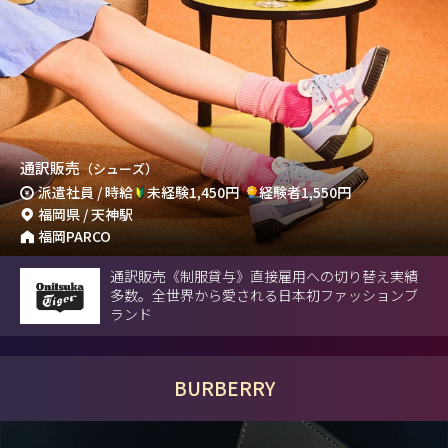
通訳販売
（シューズ）
派遣社員 / 時給
未経験1,450円
経験者1,550円
福岡県 / 天神駅
福岡PARCO
通訳販売《制服貸与》直接雇用への切り替え実績
多数。全世界から愛される日本初ファッションブ
ランド
BURBERRY