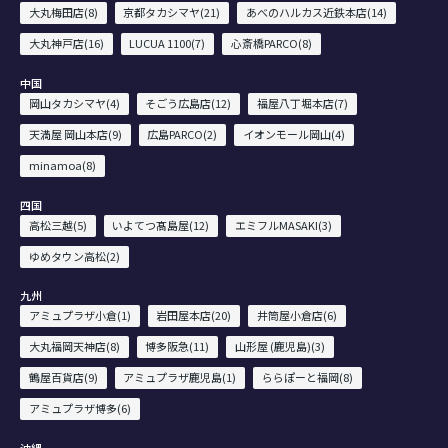
大丸梅田店(8)
京都タカシマヤ(21)
あべのハルカス近鉄本店(14)
大丸神戸店(16)
LUCUA 1100(7)
心斎橋PARCO(8)
中国
岡山タカシマヤ(4)
そごう広島店(12)
福屋八丁堀本店(7)
天満屋 岡山本店(9)
広島PARCO(2)
イオンモール岡山(4)
minamoa(8)
四国
高松三越(5)
いよてつ髙島屋(12)
エミフルMASAKI(3)
ゆめタウン高松(2)
九州
アミュプラザ小倉(1)
岩田屋本店(20)
井筒屋小倉店(6)
大丸福岡天神店(8)
博多阪急(11)
山形屋 (鹿児島)(3)
鶴屋百貨店(9)
アミュプラザ鹿児島(1)
ららぽーと福岡(8)
アミュプラザ博多(6)
沖縄