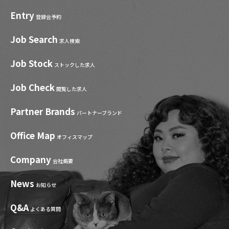
Entry
登録会予約
Job Search
求人検索
Job Stock
ストックした求人
Job Check
閲覧した求人
Partner Brands
パートナーブランド
Office Map
オフィスマップ
Company
会社概要
News
お知らせ
Q&A
よくある質問