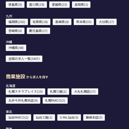
徳島県(5)
香川県(19)
愛媛県(23)
高知県(1)
九州
福岡県(202)
佐賀県(18)
長崎県(8)
熊本県(33)
大分県(17)
宮崎県(6)
鹿児島県(17)
沖縄
沖縄県(48)
全国の求人一覧(5407)
商業施設
から求人を探す
北海道
札幌ステラプレイス(15)
札幌三越(1)
大丸札幌店(17)
丸井今井札幌本店(9)
札幌PARCO(2)
東北
仙台PARCO(2)
仙台三越(1)
S-PAL仙台(5)
藤崎本店(3)
関東