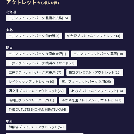
アウトレット
から求人を探す
北海道
三井アウトレットパーク 札幌北広島(15)
東北
三井アウトレットパーク 仙台港(3)
仙台泉プレミアム・アウトレット(4)
関東
三井アウトレットパーク 多摩南大沢(1)
三井アウトレットパーク 幕張(10)
三井アウトレットパーク 横浜ベイサイド(23)
三井アウトレットパーク 木更津(57)
佐野プレミアム・アウトレット(15)
レイクタウンアウトレット(10)
三井アウトレットパーク 入間(25)
酒々井プレミアム・アウトレット(22)
あみプレミアム・アウトレット(14)
南町田グランベリーパーク(11)
ふかや花園プレミアム・アウトレット(7)
THE OUTLETS SHONAN HIRATSUKA(4)
中部
御殿場プレミアム・アウトレット(52)