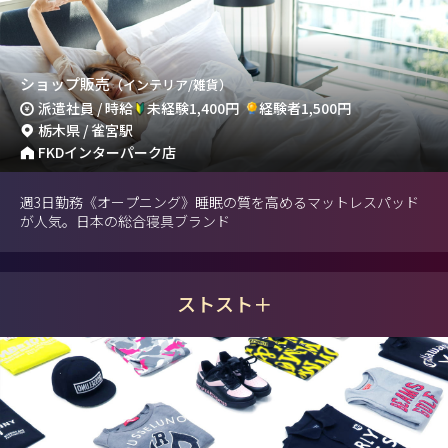
ショップ販売
（インテリア/雑貨）
派遣社員 / 時給
未経験1,400円
経験者1,500円
栃木県 / 雀宮駅
FKDインターパーク店
週3日勤務《オープニング》睡眠の質を高めるマットレスパッド
が人気。日本の総合寝具ブランド
ストスト＋