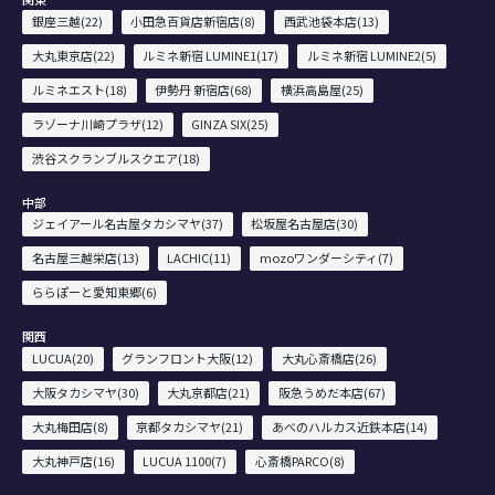
銀座三越(22)
小田急百貨店新宿店(8)
西武池袋本店(13)
大丸東京店(22)
ルミネ新宿 LUMINE1(17)
ルミネ新宿 LUMINE2(5)
ルミネエスト(18)
伊勢丹 新宿店(68)
横浜高島屋(25)
ラゾーナ川崎プラザ(12)
GINZA SIX(25)
渋谷スクランブルスクエア(18)
中部
ジェイアール名古屋タカシマヤ(37)
松坂屋名古屋店(30)
名古屋三越栄店(13)
LACHIC(11)
mozoワンダーシティ(7)
ららぽーと愛知東郷(6)
関西
LUCUA(20)
グランフロント大阪(12)
大丸心斎橋店(26)
大阪タカシマヤ(30)
大丸京都店(21)
阪急うめだ本店(67)
大丸梅田店(8)
京都タカシマヤ(21)
あべのハルカス近鉄本店(14)
大丸神戸店(16)
LUCUA 1100(7)
心斎橋PARCO(8)