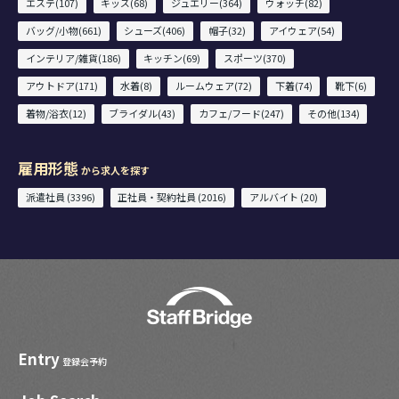
エステ(107)
キッズ(68)
ジュエリー(364)
ウォッチ(82)
バッグ/小物(661)
シューズ(406)
帽子(32)
アイウェア(54)
インテリア/雑貨(186)
キッチン(69)
スポーツ(370)
アウトドア(171)
水着(8)
ルームウェア(72)
下着(74)
靴下(6)
着物/浴衣(12)
ブライダル(43)
カフェ/フード(247)
その他(134)
雇用形態
から求人を探す
派遣社員 (3396)
正社員・契約社員 (2016)
アルバイト (20)
Entry
登録会予約