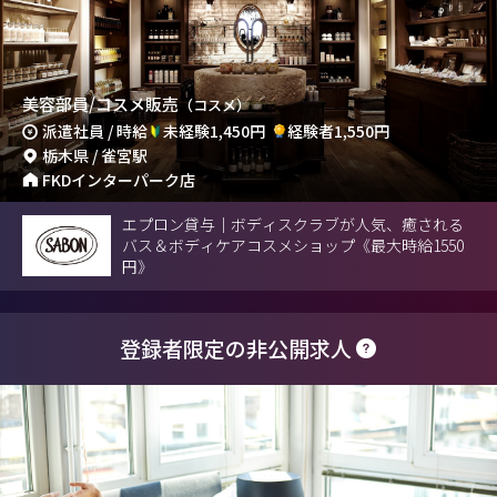
美容部員/コスメ販売
（コスメ）
派遣社員 / 時給
未経験1,450円
経験者1,550円
栃木県 / 雀宮駅
FKDインターパーク店
エプロン貸与｜ボディスクラブが人気、癒される
バス＆ボディケアコスメショップ《最大時給1550
円》
登録者限定の非公開求人