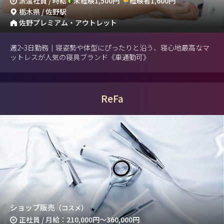
派遣社員 / 時給
未経験1,500円
経験者1,600円
栃木県 / 佐野駅
佐野プレミアム・アウトレット
週2~3日勤務｜寝姿勢や体型にぴったりと沿う、寝心地最高なマ
ットレスが人気の寝具ブランド《車通勤可》
ReFa
ショップ販売
（コスメ）
正社員 / 月給：210,000円～360,000円