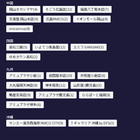
中国
岡山タカシマヤ(4)
そごう広島店(12)
福屋八丁堀本店(7)
天満屋 岡山本店(9)
広島PARCO(2)
イオンモール岡山(4)
minamoa(8)
四国
高松三越(5)
いよてつ髙島屋(12)
エミフルMASAKI(3)
ゆめタウン高松(2)
九州
アミュプラザ小倉(1)
岩田屋本店(20)
井筒屋小倉店(6)
大丸福岡天神店(8)
博多阪急(11)
山形屋 (鹿児島)(3)
鶴屋百貨店(9)
アミュプラザ鹿児島(1)
ららぽーと福岡(8)
アミュプラザ博多(6)
沖縄
サンエー浦添西海岸 PARCO CITY(9)
T ギャラリア 沖縄 by DFS(3)