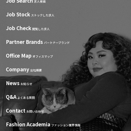
Job Search
求人検索
Job Stock
ストックした求人
Job Check
閲覧した求人
Partner Brands
パートナーブランド
Office Map
オフィスマップ
Company
会社概要
News
お知らせ
Q&A
よくある質問
Contact
お問い合わせ
Fashion Academia
ファッション業界情報