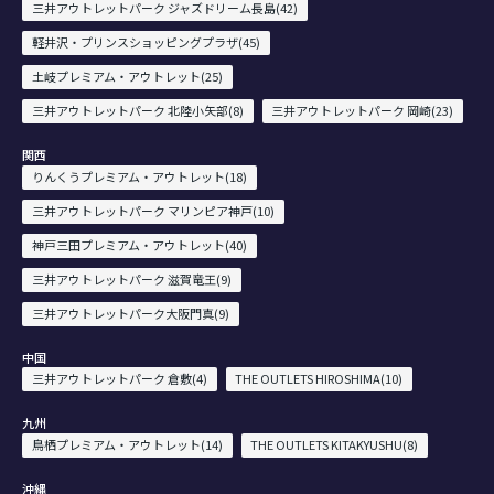
三井アウトレットパーク ジャズドリーム長島(42)
軽井沢・プリンスショッピングプラザ(45)
土岐プレミアム・アウトレット(25)
三井アウトレットパーク 北陸小矢部(8)
三井アウトレットパーク 岡崎(23)
関西
りんくうプレミアム・アウトレット(18)
三井アウトレットパーク マリンピア神戸(10)
神戸三田プレミアム・アウトレット(40)
三井アウトレットパーク 滋賀竜王(9)
三井アウトレットパーク大阪門真(9)
中国
三井アウトレットパーク 倉敷(4)
THE OUTLETS HIROSHIMA(10)
九州
鳥栖プレミアム・アウトレット(14)
THE OUTLETS KITAKYUSHU(8)
沖縄