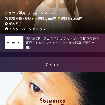
ショップ販売
（レディースアパレル）
派遣社員 / 時給
未経験1,400円
経験者1,500円
栃木県 /
インターパーク ビレッジ
未経験OK｜フェミニンかつガーリーで甘さのある
可愛らしいカジュアルスタイルを提案《髪色自
由》
Celule