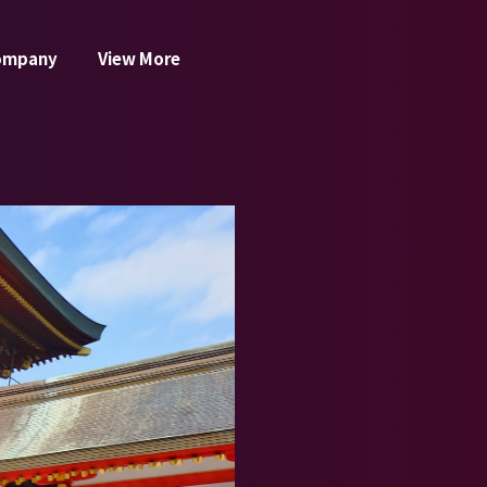
ompany
View More