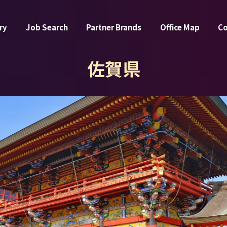
ry
Job Search
Partner Brands
Office Map
C
佐賀県