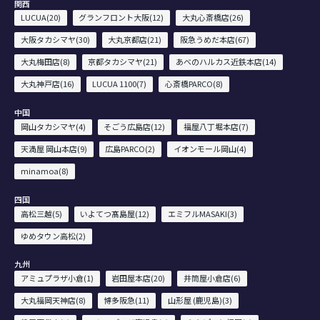
関西
LUCUA(20)
グランフロント大阪(12)
大丸心斎橋店(26)
大阪タカシマヤ(30)
大丸京都店(21)
阪急うめだ本店(67)
大丸梅田店(8)
京都タカシマヤ(21)
あべのハルカス近鉄本店(14)
大丸神戸店(16)
LUCUA 1100(7)
心斎橋PARCO(8)
中国
岡山タカシマヤ(4)
そごう広島店(12)
福屋八丁堀本店(7)
天満屋 岡山本店(9)
広島PARCO(2)
イオンモール岡山(4)
minamoa(8)
四国
高松三越(5)
いよてつ髙島屋(12)
エミフルMASAKI(3)
ゆめタウン高松(2)
九州
アミュプラザ小倉(1)
岩田屋本店(20)
井筒屋小倉店(6)
大丸福岡天神店(8)
博多阪急(11)
山形屋 (鹿児島)(3)