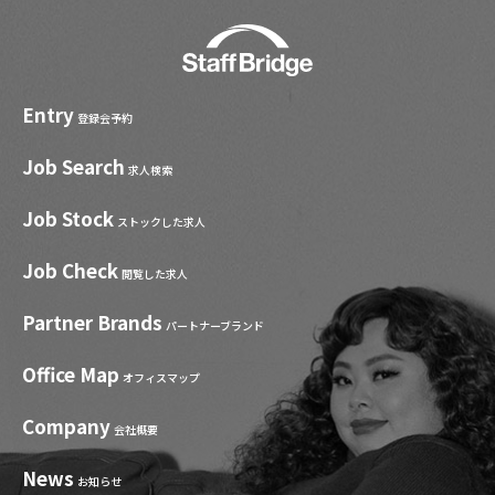
Entry
登録会予約
Job Search
求人検索
Job Stock
ストックした求人
Job Check
閲覧した求人
Partner Brands
パートナーブランド
Office Map
オフィスマップ
Company
会社概要
News
お知らせ