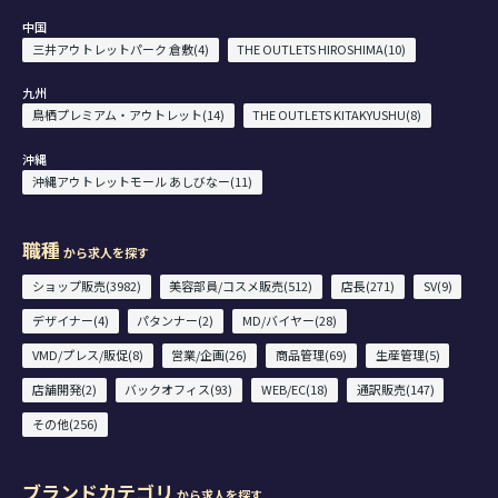
中国
三井アウトレットパーク 倉敷(4)
THE OUTLETS HIROSHIMA(10)
九州
鳥栖プレミアム・アウトレット(14)
THE OUTLETS KITAKYUSHU(8)
沖縄
沖縄アウトレットモール あしびなー(11)
職種
から求人を探す
ショップ販売(3982)
美容部員/コスメ販売(512)
店長(271)
SV(9)
デザイナー(4)
パタンナー(2)
MD/バイヤー(28)
VMD/プレス/販促(8)
営業/企画(26)
商品管理(69)
生産管理(5)
店舗開発(2)
バックオフィス(93)
WEB/EC(18)
通訳販売(147)
その他(256)
ブランドカテゴリ
から求人を探す