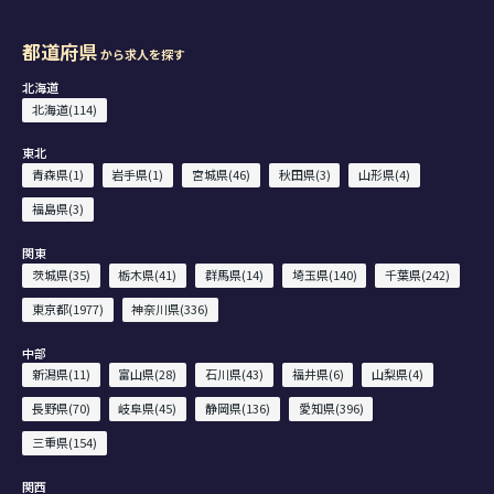
都道府県
から求人を探す
北海道
北海道(114)
東北
青森県(1)
岩手県(1)
宮城県(46)
秋田県(3)
山形県(4)
福島県(3)
関東
茨城県(35)
栃木県(41)
群馬県(14)
埼玉県(140)
千葉県(242)
東京都(1977)
神奈川県(336)
中部
新潟県(11)
富山県(28)
石川県(43)
福井県(6)
山梨県(4)
長野県(70)
岐阜県(45)
静岡県(136)
愛知県(396)
三重県(154)
関西