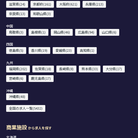
滋賀県(24)
京都府(161)
大阪府(621)
兵庫県(213)
奈良県(13)
和歌山県(3)
中国
鳥取県(3)
島根県(1)
岡山県(46)
広島県(94)
山口県(6)
四国
徳島県(5)
香川県(19)
愛媛県(23)
高知県(1)
九州
福岡県(202)
佐賀県(18)
長崎県(8)
熊本県(33)
大分県(17)
宮崎県(6)
鹿児島県(17)
沖縄
沖縄県(48)
全国の求人一覧(5432)
商業施設
から求人を探す
北海道