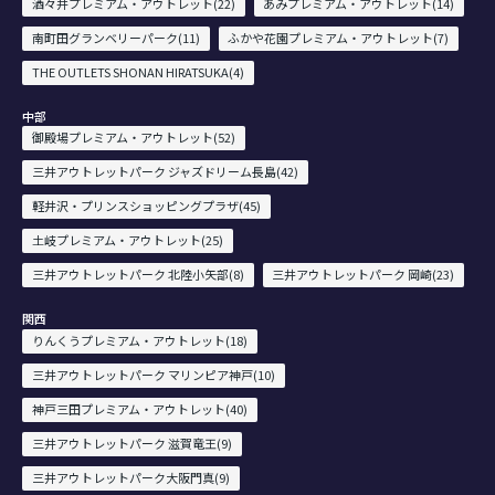
酒々井プレミアム・アウトレット(22)
あみプレミアム・アウトレット(14)
南町田グランベリーパーク(11)
ふかや花園プレミアム・アウトレット(7)
THE OUTLETS SHONAN HIRATSUKA(4)
中部
御殿場プレミアム・アウトレット(52)
三井アウトレットパーク ジャズドリーム長島(42)
軽井沢・プリンスショッピングプラザ(45)
土岐プレミアム・アウトレット(25)
三井アウトレットパーク 北陸小矢部(8)
三井アウトレットパーク 岡崎(23)
関西
りんくうプレミアム・アウトレット(18)
三井アウトレットパーク マリンピア神戸(10)
神戸三田プレミアム・アウトレット(40)
三井アウトレットパーク 滋賀竜王(9)
三井アウトレットパーク大阪門真(9)