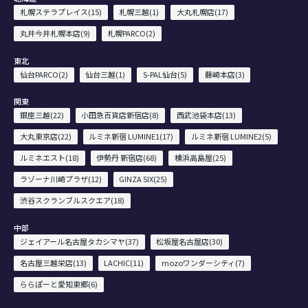
札幌ステラプレイス(15)
札幌三越(1)
大丸札幌店(17)
丸井今井札幌本店(9)
札幌PARCO(2)
東北
仙台PARCO(2)
仙台三越(1)
S-PAL仙台(5)
藤崎本店(3)
関東
銀座三越(22)
小田急百貨店新宿店(8)
西武池袋本店(13)
大丸東京店(22)
ルミネ新宿 LUMINE1(17)
ルミネ新宿 LUMINE2(5)
ルミネエスト(18)
伊勢丹 新宿店(68)
横浜高島屋(25)
ラゾーナ川崎プラザ(12)
GINZA SIX(25)
渋谷スクランブルスクエア(18)
中部
ジェイアール名古屋タカシマヤ(37)
松坂屋名古屋店(30)
名古屋三越栄店(13)
LACHIC(11)
mozoワンダーシティ(7)
ららぽーと愛知東郷(6)