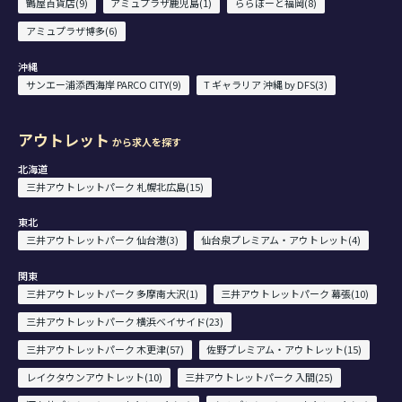
鶴屋百貨店(9)
アミュプラザ鹿児島(1)
ららぽーと福岡(8)
アミュプラザ博多(6)
沖縄
サンエー浦添西海岸 PARCO CITY(9)
T ギャラリア 沖縄 by DFS(3)
アウトレット
から求人を探す
北海道
三井アウトレットパーク 札幌北広島(15)
東北
三井アウトレットパーク 仙台港(3)
仙台泉プレミアム・アウトレット(4)
関東
三井アウトレットパーク 多摩南大沢(1)
三井アウトレットパーク 幕張(10)
三井アウトレットパーク 横浜ベイサイド(23)
三井アウトレットパーク 木更津(57)
佐野プレミアム・アウトレット(15)
レイクタウンアウトレット(10)
三井アウトレットパーク 入間(25)