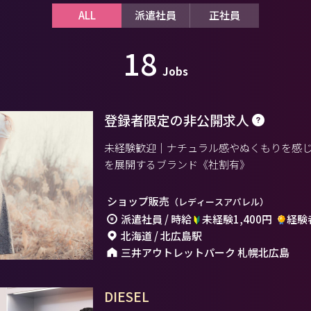
ALL
派遣社員
正社員
18
Jobs
登録者限定の非公開求人
未経験歓迎｜ナチュラル感やぬくもりを感
を展開するブランド《社割有》
ショップ販売
（レディースアパレル）
派遣社員 / 時給
未経験1,400円
経験者
北海道 / 北広島駅
三井アウトレットパーク 札幌北広島
DIESEL