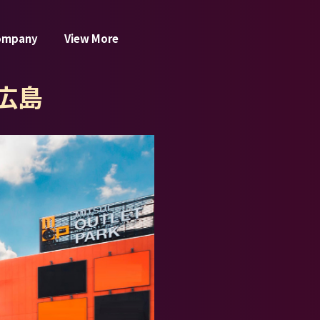
ompany
View More
広島