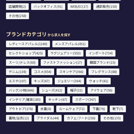
店舗開発(2)
バックオフィス(91)
WEB/EC(17)
通訳販売(150)
その他(258)
ブランドカテゴリ
から求人を探す
レディースアパレル(1240)
メンズアパレル(451)
セレクトショップ(425)
ラグジュアリー(553)
インポート(734)
スーツ/ドレス(60)
ファストファッション(17)
韓国ブランド(15)
デニム(138)
コスメ(654)
スキンケア(366)
フレグランス(88)
エステ(107)
キッズ(67)
ジュエリー(364)
ウォッチ(81)
バッグ/小物(666)
シューズ(412)
帽子(32)
アイウェア(56)
インテリア/雑貨(185)
キッチン(67)
スポーツ(367)
アウトドア(176)
水着(8)
ルームウェア(72)
下着(76)
靴下(7)
着物/浴衣(12)
ブライダル(44)
カフェ/フード(250)
その他(135)