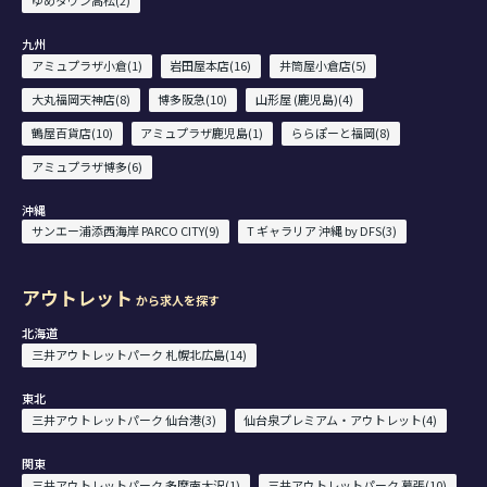
ゆめタウン高松(2)
九州
アミュプラザ小倉(1)
岩田屋本店(16)
井筒屋小倉店(5)
大丸福岡天神店(8)
博多阪急(10)
山形屋 (鹿児島)(4)
鶴屋百貨店(10)
アミュプラザ鹿児島(1)
ららぽーと福岡(8)
アミュプラザ博多(6)
沖縄
サンエー浦添西海岸 PARCO CITY(9)
T ギャラリア 沖縄 by DFS(3)
アウトレット
から求人を探す
北海道
三井アウトレットパーク 札幌北広島(14)
東北
三井アウトレットパーク 仙台港(3)
仙台泉プレミアム・アウトレット(4)
関東
三井アウトレットパーク 多摩南大沢(1)
三井アウトレットパーク 幕張(10)