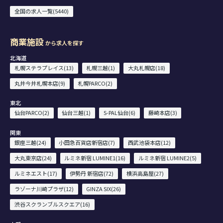
全国の求人一覧(5440)
商業施設
から求人を探す
北海道
札幌ステラプレイス(13)
札幌三越(1)
大丸札幌店(18)
丸井今井札幌本店(9)
札幌PARCO(2)
東北
仙台PARCO(2)
仙台三越(1)
S-PAL仙台(6)
藤崎本店(3)
関東
銀座三越(24)
小田急百貨店新宿店(7)
西武池袋本店(12)
大丸東京店(24)
ルミネ新宿 LUMINE1(16)
ルミネ新宿 LUMINE2(5)
ルミネエスト(17)
伊勢丹 新宿店(72)
横浜高島屋(27)
ラゾーナ川崎プラザ(12)
GINZA SIX(26)
渋谷スクランブルスクエア(16)