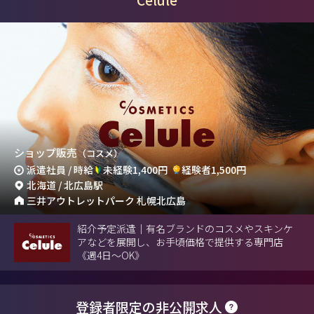
ショップ販売
（コスメ）
派遣社員 / 時給
未経験1,400円
経験者1,500円
北海道 / 北広島駅
三井アウトレットパーク 札幌北広島
紹介予定派遣｜有名ブランドのコスメやスキンケ
アなどを展開し、お手頃価格で提供する専門店
《週4日～OK》
登録者限定の非公開求人