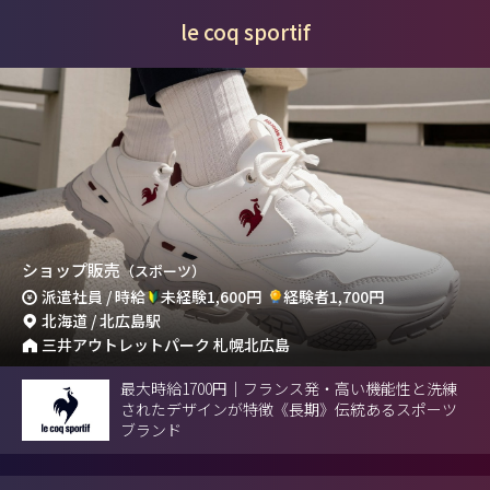
le coq sportif
ショップ販売
（スポーツ）
派遣社員 / 時給
未経験1,600円
経験者1,700円
北海道 / 北広島駅
三井アウトレットパーク 札幌北広島
最大時給1700円｜フランス発・高い機能性と洗練
されたデザインが特徴《長期》伝統あるスポーツ
ブランド