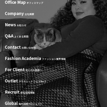
Office Map
オフィスマップ
Company
会社概要
News
お知らせ
Q&A
よくある質問
Contact
お問い合わせ
Fashion Academia
ファッション業界情報
For Client
法人のお客様へ
Outlet
アウトレット シェアNo.1
Recruit
弊社採用情報
Global
海外採用プロジェクト