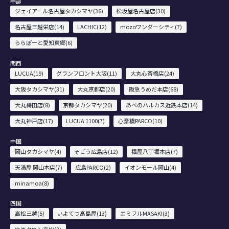
中部
ジェイアール名古屋タカシマヤ(36)
松坂屋名古屋店(30)
名古屋三越栄店(14)
LACHIC(12)
mozoワンダーシティ(7)
ららぽーと愛知東郷(6)
関西
LUCUA(19)
グランフロント大阪(11)
大丸心斎橋店(24)
大阪タカシマヤ(31)
大丸京都店(20)
阪急うめだ本店(68)
大丸梅田店(8)
京都タカシマヤ(20)
あべのハルカス近鉄本店(14)
大丸神戸店(17)
LUCUA 1100(7)
心斎橋PARCO(10)
中国
岡山タカシマヤ(4)
そごう広島店(12)
福屋八丁堀本店(7)
天満屋 岡山本店(7)
広島PARCO(2)
イオンモール岡山(4)
minamoa(8)
四国
高松三越(5)
いよてつ髙島屋(13)
エミフルMASAKI(3)