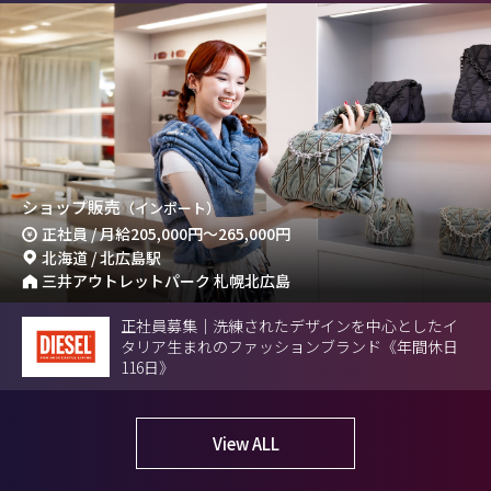
ショップ販売
（インポート）
正社員 / 月給
205,000円
～
265,000円
北海道 / 北広島駅
三井アウトレットパーク 札幌北広島
正社員募集｜洗練されたデザインを中心としたイ
タリア生まれのファッションブランド《年間休日
116日》
View ALL