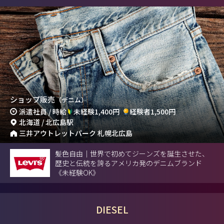
ショップ販売
（デニム）
派遣社員 / 時給
未経験1,400円
経験者1,500円
北海道 / 北広島駅
三井アウトレットパーク 札幌北広島
髪色自由｜世界で初めてジーンズを誕生させた、
歴史と伝統を誇るアメリカ発のデニムブランド
《未経験OK》
DIESEL