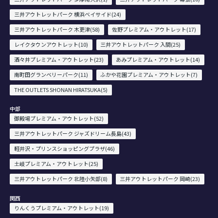
三井アウトレットパーク 横浜ベイサイド(24)
三井アウトレットパーク 木更津(58)
佐野プレミアム・アウトレット(17)
レイクタウンアウトレット(10)
三井アウトレットパーク 入間(25)
酒々井プレミアム・アウトレット(23)
あみプレミアム・アウトレット(14)
南町田グランベリーパーク(11)
ふかや花園プレミアム・アウトレット(7)
THE OUTLETS SHONAN HIRATSUKA(5)
中部
御殿場プレミアム・アウトレット(52)
三井アウトレットパーク ジャズドリーム長島(43)
軽井沢・プリンスショッピングプラザ(46)
土岐プレミアム・アウトレット(25)
三井アウトレットパーク 北陸小矢部(8)
三井アウトレットパーク 岡崎(23)
関西
りんくうプレミアム・アウトレット(19)