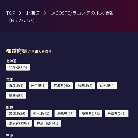
TOP
北海道
LACOSTE/ラコステの求人情報
（No.237179)
都道府県
から求人を探す
北海道
北海道(115)
東北
青森県(1)
岩手県(1)
宮城県(46)
秋田県(4)
山形県(4)
福島県(3)
関東
茨城県(36)
栃木県(43)
群馬県(15)
埼玉県(136)
千葉県(247)
東京都(1987)
神奈川県(341)
中部