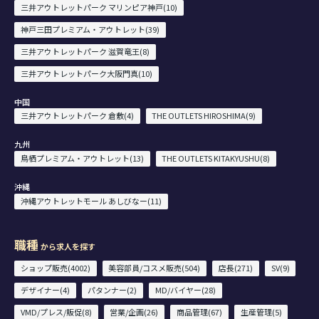
三井アウトレットパーク マリンピア神戸(10)
神戸三田プレミアム・アウトレット(39)
三井アウトレットパーク 滋賀竜王(8)
三井アウトレットパーク大阪門真(10)
中国
三井アウトレットパーク 倉敷(4)
THE OUTLETS HIROSHIMA(9)
九州
鳥栖プレミアム・アウトレット(13)
THE OUTLETS KITAKYUSHU(8)
沖縄
沖縄アウトレットモール あしびなー(11)
職種
から求人を探す
ショップ販売(4002)
美容部員/コスメ販売(504)
店長(271)
SV(9)
デザイナー(4)
パタンナー(2)
MD/バイヤー(28)
VMD/プレス/販促(8)
営業/企画(26)
商品管理(67)
生産管理(5)