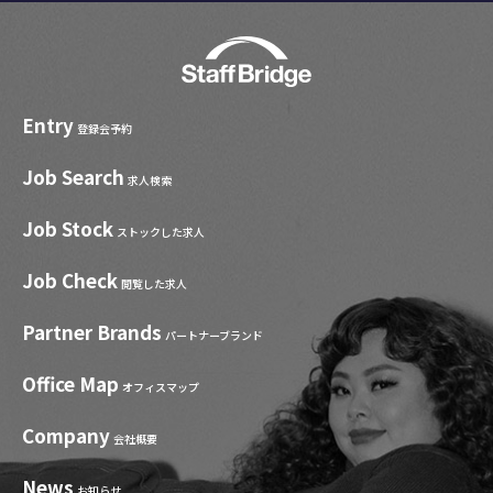
Entry
登録会予約
Job Search
求人検索
Job Stock
ストックした求人
Job Check
閲覧した求人
Partner Brands
パートナーブランド
Office Map
オフィスマップ
Company
会社概要
News
お知らせ