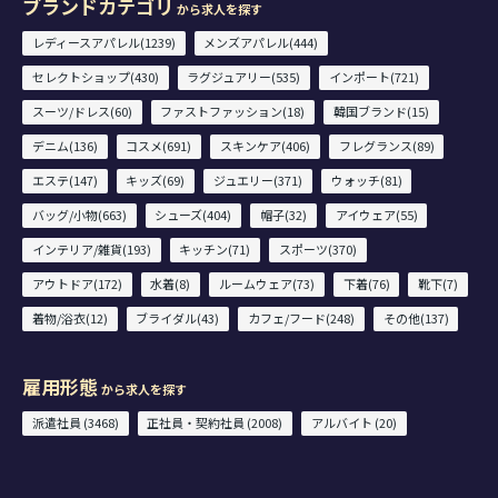
ブランドカテゴリ
から求人を探す
レディースアパレル(1239)
メンズアパレル(444)
セレクトショップ(430)
ラグジュアリー(535)
インポート(721)
スーツ/ドレス(60)
ファストファッション(18)
韓国ブランド(15)
デニム(136)
コスメ(691)
スキンケア(406)
フレグランス(89)
エステ(147)
キッズ(69)
ジュエリー(371)
ウォッチ(81)
バッグ/小物(663)
シューズ(404)
帽子(32)
アイウェア(55)
インテリア/雑貨(193)
キッチン(71)
スポーツ(370)
アウトドア(172)
水着(8)
ルームウェア(73)
下着(76)
靴下(7)
着物/浴衣(12)
ブライダル(43)
カフェ/フード(248)
その他(137)
雇用形態
から求人を探す
派遣社員 (3468)
正社員・契約社員 (2008)
アルバイト (20)