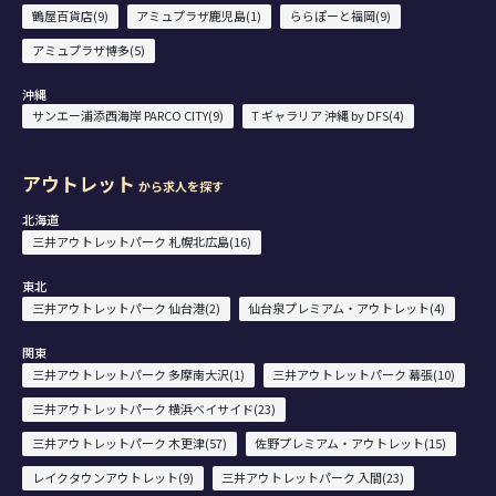
鶴屋百貨店(9)
アミュプラザ鹿児島(1)
ららぽーと福岡(9)
アミュプラザ博多(5)
沖縄
サンエー浦添西海岸 PARCO CITY(9)
T ギャラリア 沖縄 by DFS(4)
アウトレット
から求人を探す
北海道
三井アウトレットパーク 札幌北広島(16)
東北
三井アウトレットパーク 仙台港(2)
仙台泉プレミアム・アウトレット(4)
関東
三井アウトレットパーク 多摩南大沢(1)
三井アウトレットパーク 幕張(10)
三井アウトレットパーク 横浜ベイサイド(23)
三井アウトレットパーク 木更津(57)
佐野プレミアム・アウトレット(15)
レイクタウンアウトレット(9)
三井アウトレットパーク 入間(23)