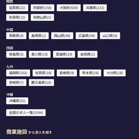
関西
滋賀県(22)
京都府(158)
大阪府(638)
兵庫県(212)
奈良県(12)
和歌山県(3)
中国
鳥取県(4)
島根県(1)
岡山県(46)
広島県(94)
山口県(6)
四国
徳島県(5)
香川県(19)
愛媛県(24)
高知県(1)
九州
福岡県(202)
佐賀県(18)
長崎県(9)
熊本県(34)
大分県(18)
宮崎県(7)
鹿児島県(20)
沖縄
沖縄県(51)
全国の求人一覧(5344)
商業施設
から求人を探す