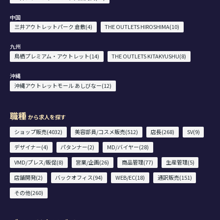
中国
三井アウトレットパーク 倉敷(4)
THE OUTLETS HIROSHIMA(10)
九州
鳥栖プレミアム・アウトレット(14)
THE OUTLETS KITAKYUSHU(8)
沖縄
沖縄アウトレットモール あしびなー(12)
職種
から求人を探す
ショップ販売(4032)
美容部員/コスメ販売(512)
店長(268)
SV(9)
デザイナー(4)
パタンナー(2)
MD/バイヤー(28)
VMD/プレス/販促(8)
営業/企画(26)
商品管理(77)
生産管理(5)
店舗開発(2)
バックオフィス(94)
WEB/EC(18)
通訳販売(151)
その他(260)