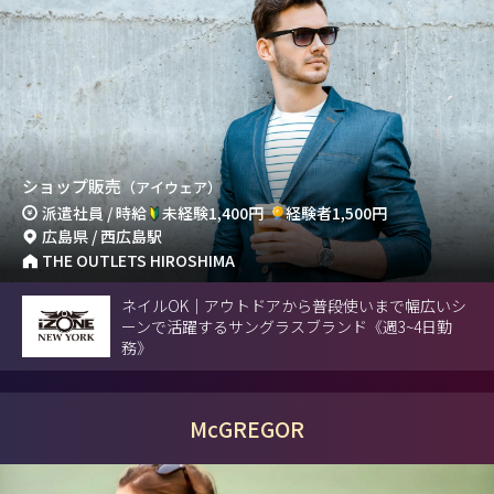
ショップ販売
（アイウェア）
派遣社員 / 時給
未経験1,400円
経験者1,500円
広島県 / 西広島駅
THE OUTLETS HIROSHIMA
ネイルOK｜アウトドアから普段使いまで幅広いシ
ーンで活躍するサングラスブランド《週3~4日勤
務》
McGREGOR