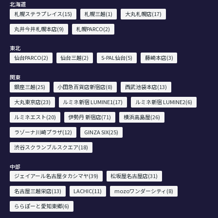
北海道
札幌ステラプレイス(15)
札幌三越(1)
大丸札幌店(17)
丸井今井札幌本店(9)
札幌PARCO(2)
東北
仙台PARCO(2)
仙台三越(2)
S-PAL仙台(5)
藤崎本店(3)
関東
銀座三越(25)
小田急百貨店新宿店(8)
西武池袋本店(13)
大丸東京店(23)
ルミネ新宿 LUMINE1(17)
ルミネ新宿 LUMINE2(6)
ルミネエスト(20)
伊勢丹 新宿店(71)
横浜高島屋(26)
ラゾーナ川崎プラザ(12)
GINZA SIX(25)
渋谷スクランブルスクエア(18)
中部
ジェイアール名古屋タカシマヤ(39)
松坂屋名古屋店(31)
名古屋三越栄店(13)
LACHIC(11)
mozoワンダーシティ(8)
ららぽーと愛知東郷(6)