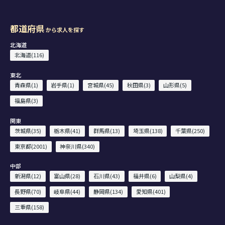
都道府県
から求人を探す
北海道
北海道(116)
東北
青森県(1)
岩手県(1)
宮城県(45)
秋田県(3)
山形県(5)
福島県(3)
関東
茨城県(35)
栃木県(41)
群馬県(13)
埼玉県(138)
千葉県(250)
東京都(2001)
神奈川県(340)
中部
新潟県(12)
富山県(28)
石川県(43)
福井県(6)
山梨県(4)
長野県(70)
岐阜県(44)
静岡県(134)
愛知県(401)
三重県(158)