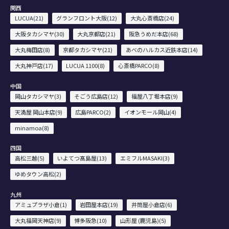
関西
LUCUA(21)
グランフロント大阪(12)
大丸心斎橋店(24)
大阪タカシマヤ(30)
大丸京都店(21)
阪急うめだ本店(68)
大丸梅田店(8)
京都タカシマヤ(21)
あべのハルカス近鉄本店(14)
大丸神戸店(17)
LUCUA 1100(8)
心斎橋PARCO(8)
中国
岡山タカシマヤ(3)
そごう広島店(12)
福屋八丁堀本店(9)
天満屋 岡山本店(9)
広島PARCO(2)
イオンモール岡山(4)
minamoa(8)
四国
高松三越(5)
いよてつ髙島屋(13)
エミフルMASAKI(3)
ゆめタウン高松(2)
九州
アミュプラザ小倉(1)
岩田屋本店(19)
井筒屋小倉店(6)
大丸福岡天神店(9)
博多阪急(10)
山形屋 (鹿児島)(5)