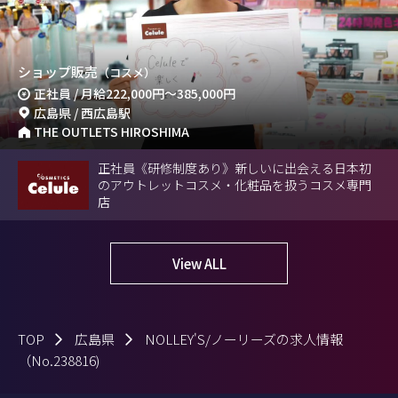
ショップ販売
（コスメ）
正社員 / 月給
222,000円
～
385,000円
広島県 / 西広島駅
THE OUTLETS HIROSHIMA
正社員《研修制度あり》新しいに出会える日本初
のアウトレットコスメ・化粧品を扱うコスメ専門
店
View ALL
TOP
広島県
NOLLEY'S/ノーリーズの求人情報
（No.238816)