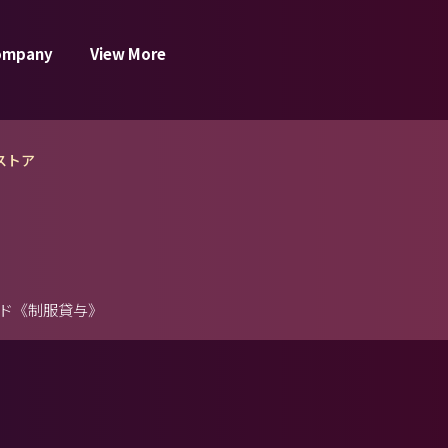
ompany
View More
ストア
ド《制服貸与》