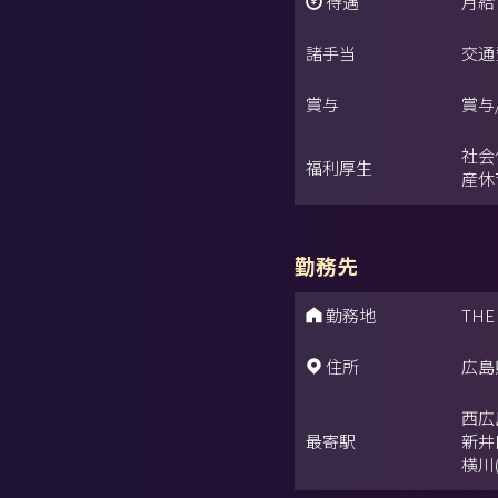
待遇
月給：
諸手当
交通
賞与
賞与
社会
福利厚生
産休
勤務先
勤務地
THE
住所
広島
西広
最寄駅
新井
横川