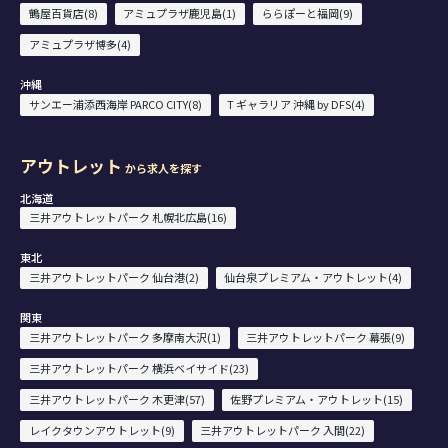
鶴屋百貨店(8)
アミュプラザ鹿児島(1)
ららぽーと福岡(9)
アミュプラザ博多(4)
沖縄
サンエー浦添西海岸 PARCO CITY(8)
T ギャラリア 沖縄 by DFS(4)
アウトレット
から求人を探す
北海道
三井アウトレットパーク 札幌北広島(16)
東北
三井アウトレットパーク 仙台港(2)
仙台泉プレミアム・アウトレット(4)
関東
三井アウトレットパーク 多摩南大沢(1)
三井アウトレットパーク 幕張(9)
三井アウトレットパーク 横浜ベイサイド(23)
三井アウトレットパーク 木更津(57)
佐野プレミアム・アウトレット(15)
レイクタウンアウトレット(9)
三井アウトレットパーク 入間(22)