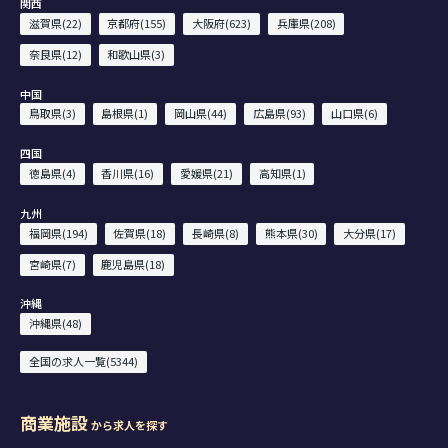
関西
滋賀県(22)
京都府(155)
大阪府(623)
兵庫県(208)
奈良県(12)
和歌山県(3)
中国
鳥取県(3)
島根県(1)
岡山県(44)
広島県(93)
山口県(6)
四国
徳島県(4)
香川県(16)
愛媛県(21)
高知県(1)
九州
福岡県(194)
佐賀県(18)
長崎県(8)
熊本県(30)
大分県(17)
宮崎県(7)
鹿児島県(18)
沖縄
沖縄県(48)
全国の求人一覧(5344)
商業施設
から求人を探す