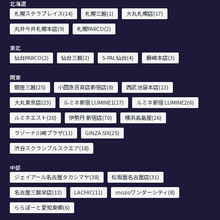
北海道
札幌ステラプレイス(14)
札幌三越(1)
大丸札幌店(17)
丸井今井札幌本店(9)
札幌PARCO(2)
東北
仙台PARCO(2)
仙台三越(2)
S-PAL仙台(4)
藤崎本店(3)
関東
銀座三越(25)
小田急百貨店新宿店(8)
西武池袋本店(13)
大丸東京店(23)
ルミネ新宿 LUMINE1(17)
ルミネ新宿 LUMINE2(6)
ルミネエスト(20)
伊勢丹 新宿店(70)
横浜高島屋(26)
ラゾーナ川崎プラザ(11)
GINZA SIX(25)
渋谷スクランブルスクエア(18)
中部
ジェイアール名古屋タカシマヤ(38)
松坂屋名古屋店(31)
名古屋三越栄店(13)
LACHIC(11)
mozoワンダーシティ(8)
ららぽーと愛知東郷(6)