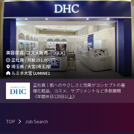
美容部員/コスメ販売
（コスメ）
正社員 / 月給
251,000円
～
埼玉県 / 大宮(埼玉)駅
ルミネ大宮 LUMINE1
正社員｜肌へのやさしさと効果がコンセプトの基
礎化粧品、コスメ、サプリメントなど多数展開
《年間休日120日以上》
TOP
Job Search