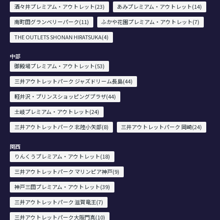
酒々井プレミアム・アウトレット(23)
あみプレミアム・アウトレット(14)
南町田グランベリーパーク(11)
ふかや花園プレミアム・アウトレット(7)
THE OUTLETS SHONAN HIRATSUKA(4)
中部
御殿場プレミアム・アウトレット(53)
三井アウトレットパーク ジャズドリーム長島(44)
軽井沢・プリンスショッピングプラザ(44)
土岐プレミアム・アウトレット(24)
三井アウトレットパーク 北陸小矢部(8)
三井アウトレットパーク 岡崎(24)
関西
りんくうプレミアム・アウトレット(18)
三井アウトレットパーク マリンピア神戸(9)
神戸三田プレミアム・アウトレット(39)
三井アウトレットパーク 滋賀竜王(7)
三井アウトレットパーク大阪門真(10)