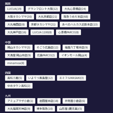
関西
LUCUA(19)
グランフロント大阪(12)
大丸心斎橋店(24)
大阪タカシマヤ(30)
大丸京都店(21)
阪急うめだ本店(68)
大丸梅田店(8)
京都タカシマヤ(21)
あべのハルカス近鉄本店(13)
大丸神戸店(16)
LUCUA 1100(8)
心斎橋PARCO(8)
中国
岡山タカシマヤ(3)
そごう広島店(12)
福屋八丁堀本店(9)
天満屋 岡山本店(9)
広島PARCO(2)
イオンモール岡山(4)
minamoa(8)
四国
高松三越(5)
いよてつ髙島屋(12)
エミフルMASAKI(3)
ゆめタウン高松(2)
九州
アミュプラザ小倉(1)
岩田屋本店(18)
井筒屋小倉店(6)
大丸福岡天神店(9)
博多阪急(10)
山形屋 (鹿児島)(5)