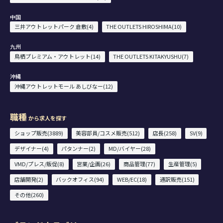
中国
三井アウトレットパーク 倉敷(4)
THE OUTLETS HIROSHIMA(10)
九州
鳥栖プレミアム・アウトレット(14)
THE OUTLETS KITAKYUSHU(7)
沖縄
沖縄アウトレットモール あしびなー(12)
職種
から求人を探す
ショップ販売(3889)
美容部員/コスメ販売(512)
店長(258)
SV(9)
デザイナー(4)
パタンナー(2)
MD/バイヤー(28)
VMD/プレス/販促(8)
営業/企画(26)
商品管理(77)
生産管理(5)
店舗開発(2)
バックオフィス(94)
WEB/EC(18)
通訳販売(151)
その他(260)