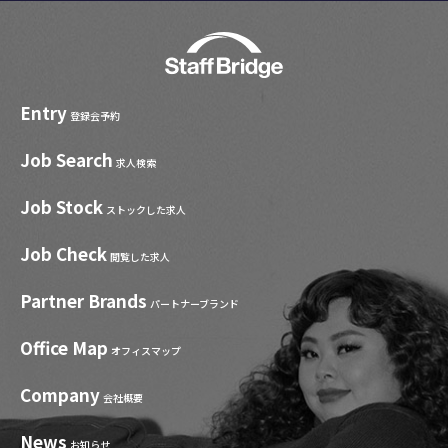
Entry
登録会予約
Job Search
求人検索
Job Stock
ストックした求人
Job Check
閲覧した求人
Partner Brands
パートナーブランド
Office Map
オフィスマップ
Company
会社概要
News
お知らせ