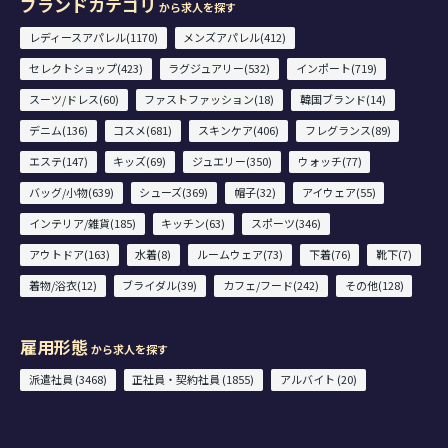
ブランドカテゴリ
から求人を探す
レディースアパレル(1170)
メンズアパレル(412)
セレクトショップ(423)
ラグジュアリー(532)
インポート(719)
スーツ/ドレス(60)
ファストファッション(18)
韓国ブランド(14)
デニム(136)
コスメ(681)
スキンケア(406)
フレグランス(89)
エステ(147)
キッズ(69)
ジュエリー(350)
ウォッチ(77)
バッグ/小物(639)
シューズ(369)
帽子(32)
アイウェア(55)
インテリア/雑貨(185)
キッチン(63)
スポーツ(346)
アウトドア(163)
水着(8)
ルームウェア(73)
下着(76)
靴下(7)
着物/浴衣(12)
ブライダル(39)
カフェ/フード(242)
その他(128)
雇用形態
から求人を探す
派遣社員 (3468)
正社員・契約社員 (1855)
アルバイト (20)