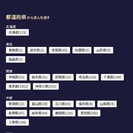
都道府県
から求人を探す
北海道
北海道(115)
東北
青森県(1)
岩手県(1)
宮城県(43)
秋田県(3)
山形県(5)
福島県(3)
関東
茨城県(35)
栃木県(41)
群馬県(13)
埼玉県(136)
千葉県(249)
東京都(1931)
神奈川県(332)
中部
新潟県(12)
富山県(28)
石川県(41)
福井県(6)
山梨県(4)
長野県(67)
岐阜県(44)
静岡県(133)
愛知県(392)
三重県(156)