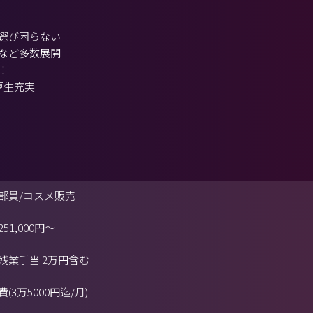
選び困らない
など多数展開
！
厚生充実
部員/コスメ販売
251,000円
～
残業手当 2万円含む
(3万5000円迄/月)