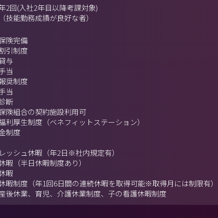
年2回(入社2年目以降考課対象)
（技能勤務成績が良好な者）
保険完備
割引制度
貸与
手当
報奨制度
手当
診断
保険組合の契約施設利用可
福利厚生制度（ベネフィットステーション）
金制度
レッシュ休暇（年2日※社内規定有）
休暇（半日休暇制度あり）
休暇
休暇制度（年1回6日間の連続休暇を取得可能※取得月には制限有）
産後休業、育児、介護休業制度、子の看護休暇制度