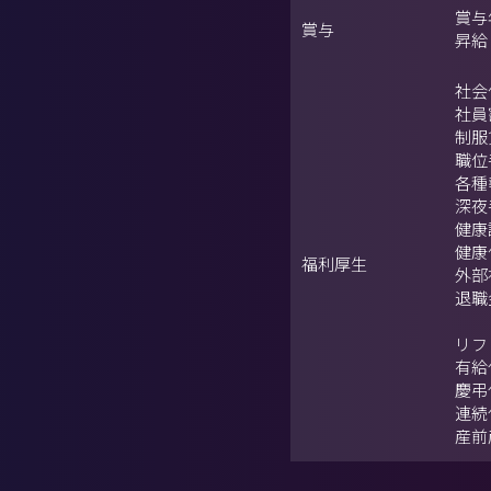
賞与
賞与
昇給
社会
社員
制服
職位
各種
深夜
健康
健康
福利厚生
外部
退職
リフ
有給
慶弔
連続
産前