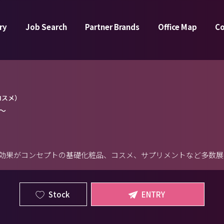
ry
Job Search
Partner Brands
Office Map
C
コスメ）
～
効果がコンセプトの基礎化粧品、コスメ、サプリメントなど多数展開
Stock
ENTRY