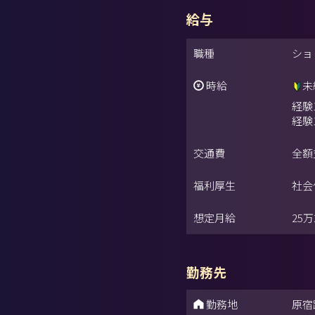
給与
職種
ショ
時給
未
経験
経験
交通費
全額
福利厚生
社会
想定月給
25
勤務先
勤務地
原宿