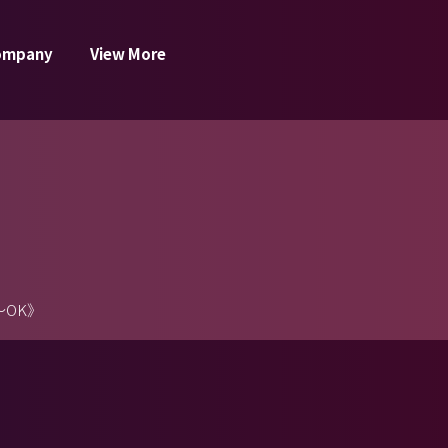
ompany
View More
OK》