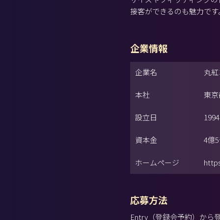
接客ができるのも魅力です
企業情報
企業名
丸紅
本社
東京
設立日
199
資本金
4億
ホームページ
http
応募方法
Entry（登録会予約）