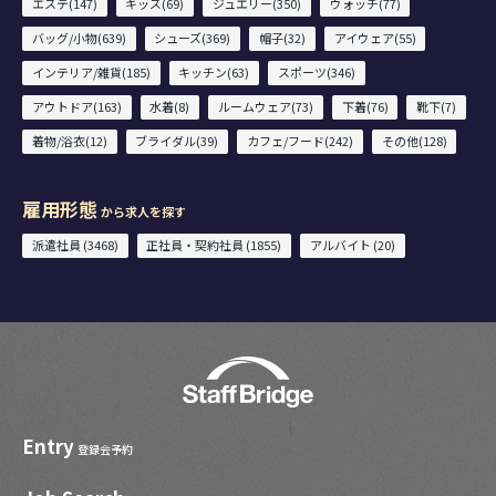
エステ(147)
キッズ(69)
ジュエリー(350)
ウォッチ(77)
バッグ/小物(639)
シューズ(369)
帽子(32)
アイウェア(55)
インテリア/雑貨(185)
キッチン(63)
スポーツ(346)
アウトドア(163)
水着(8)
ルームウェア(73)
下着(76)
靴下(7)
着物/浴衣(12)
ブライダル(39)
カフェ/フード(242)
その他(128)
雇用形態
から求人を探す
派遣社員 (3468)
正社員・契約社員 (1855)
アルバイト (20)
Entry
登録会予約