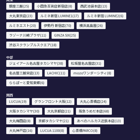
銀座三越(25)
小田急百貨店新宿店(8)
西武池袋本店(13)
大丸東京店(23)
ルミネ新宿 LUMINE1(17)
ルミネ新宿 LUMINE2(6)
ルミネエスト(20)
伊勢丹 新宿店(70)
横浜高島屋(26)
ラゾーナ川崎プラザ(11)
GINZA SIX(25)
渋谷スクランブルスクエア(18)
中部
ジェイアール名古屋タカシマヤ(38)
松坂屋名古屋店(31)
名古屋三越栄店(13)
LACHIC(11)
mozoワンダーシティ(8)
ららぽーと愛知東郷(6)
関西
LUCUA(19)
グランフロント大阪(12)
大丸心斎橋店(24)
大阪タカシマヤ(30)
大丸京都店(21)
阪急うめだ本店(68)
大丸梅田店(8)
京都タカシマヤ(21)
あべのハルカス近鉄本店(13)
大丸神戸店(16)
LUCUA 1100(8)
心斎橋PARCO(8)