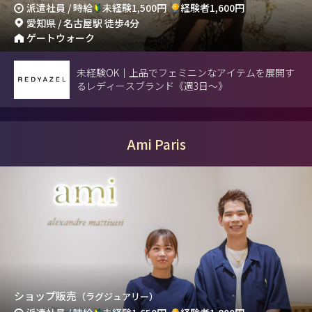
派遣社員 / 時給
未経験1,500円
経験者1,600円
愛知県 / 名古屋駅 徒歩4分
ゲートウォーク
未経験OK｜上品でフェミニンなアイテムを展開す
るレディースブランド《週3日～》
Ami Paris
ショップ販売
（ラグジュアリー）