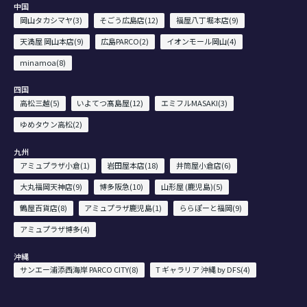
中国
岡山タカシマヤ(3)
そごう広島店(12)
福屋八丁堀本店(9)
天満屋 岡山本店(9)
広島PARCO(2)
イオンモール岡山(4)
minamoa(8)
四国
高松三越(5)
いよてつ髙島屋(12)
エミフルMASAKI(3)
ゆめタウン高松(2)
九州
アミュプラザ小倉(1)
岩田屋本店(18)
井筒屋小倉店(6)
大丸福岡天神店(9)
博多阪急(10)
山形屋 (鹿児島)(5)
鶴屋百貨店(8)
アミュプラザ鹿児島(1)
ららぽーと福岡(9)
アミュプラザ博多(4)
沖縄
サンエー浦添西海岸 PARCO CITY(8)
T ギャラリア 沖縄 by DFS(4)