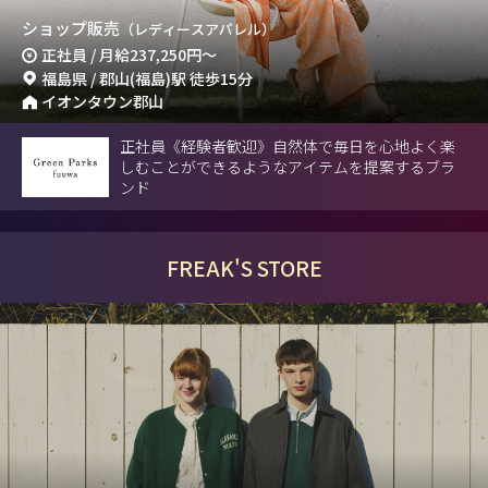
ショップ販売
（レディースアパレル）
正社員 / 月給
237,250円
～
福島県 / 郡山(福島)駅 徒歩15分
イオンタウン郡山
正社員《経験者歓迎》自然体で毎日を心地よく楽
しむことができるようなアイテムを提案するブラ
ンド
FREAK'S STORE