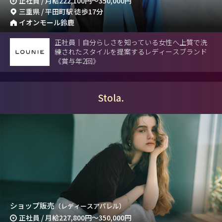
正社員 / 月給
222,100円
～
350,000円
三重県 / 平田町駅 徒歩17分
イオンモール鈴鹿
正社員｜自分らしさを知っている女性へ上質で洗
練されたスタイルを提案するレディースブランド
《賞与年2回》
Stola.
ショップ販売
（レディースアパレル）
正社員 / 月給
227,800円
～
350,000円