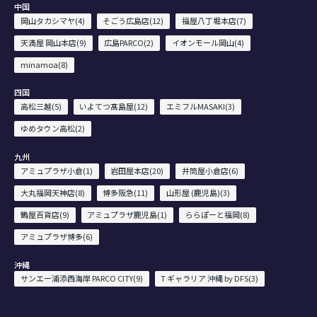
中国
岡山タカシマヤ(4)
そごう広島店(12)
福屋八丁堀本店(7)
天満屋 岡山本店(9)
広島PARCO(2)
イオンモール岡山(4)
minamoa(8)
四国
高松三越(5)
いよてつ髙島屋(12)
エミフルMASAKI(3)
ゆめタウン高松(2)
九州
アミュプラザ小倉(1)
岩田屋本店(20)
井筒屋小倉店(6)
大丸福岡天神店(8)
博多阪急(11)
山形屋 (鹿児島)(3)
鶴屋百貨店(9)
アミュプラザ鹿児島(1)
ららぽーと福岡(8)
アミュプラザ博多(6)
沖縄
サンエー浦添西海岸 PARCO CITY(9)
T ギャラリア 沖縄 by DFS(3)