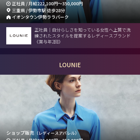
正社員 / 月給
222,100円
～
350,000円
三重県 / 伊勢市駅 徒歩28分
イオンタウン伊勢ララパーク
正社員｜自分らしさを知っている女性へ上質で洗
練されたスタイルを提案するレディースブランド
《賞与年2回》
LOUNIE
ショップ販売
（レディースアパレル）