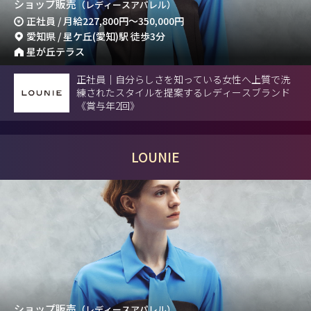
ショップ販売
（レディースアパレル）
正社員 / 月給
227,800円
～
350,000円
愛知県 / 星ケ丘(愛知)駅 徒歩3分
星が丘テラス
正社員｜自分らしさを知っている女性へ上質で洗
練されたスタイルを提案するレディースブランド
《賞与年2回》
LOUNIE
ショップ販売
（レディースアパレル）