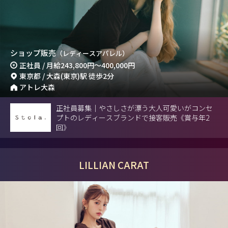
ショップ販売
（レディースアパレル）
正社員 / 月給
243,800円
～
400,000円
東京都 / 大森(東京)駅 徒歩2分
アトレ大森
正社員募集｜やさしさが漂う大人可愛いがコンセ
プトのレディースブランドで接客販売《賞与年2
回》
LILLIAN CARAT