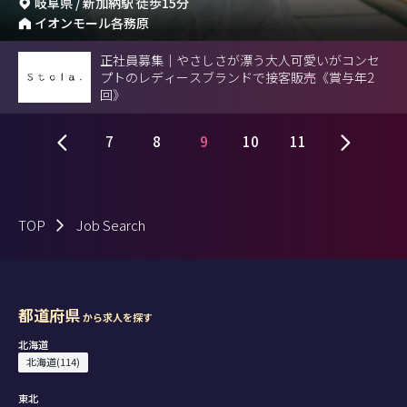
岐阜県 / 新加納駅 徒歩15分
イオンモール各務原
正社員募集｜やさしさが漂う大人可愛いがコンセ
プトのレディースブランドで接客販売《賞与年2
回》
7
8
9
10
11
TOP
Job Search
都道府県
から求人を探す
北海道
北海道(114)
東北