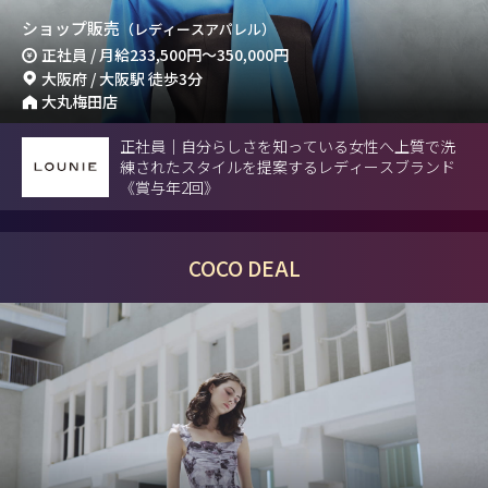
ショップ販売
（レディースアパレル）
正社員 / 月給
233,500円
～
350,000円
大阪府 / 大阪駅 徒歩3分
大丸梅田店
正社員｜自分らしさを知っている女性へ上質で洗
練されたスタイルを提案するレディースブランド
《賞与年2回》
COCO DEAL