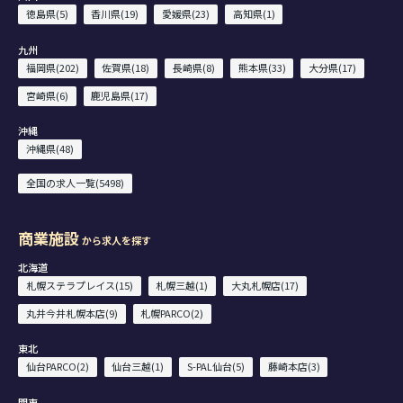
徳島県(5)
香川県(19)
愛媛県(23)
高知県(1)
九州
福岡県(202)
佐賀県(18)
長崎県(8)
熊本県(33)
大分県(17)
宮崎県(6)
鹿児島県(17)
沖縄
沖縄県(48)
全国の求人一覧(5498)
商業施設
から求人を探す
北海道
札幌ステラプレイス(15)
札幌三越(1)
大丸札幌店(17)
丸井今井札幌本店(9)
札幌PARCO(2)
東北
仙台PARCO(2)
仙台三越(1)
S-PAL仙台(5)
藤崎本店(3)
関東