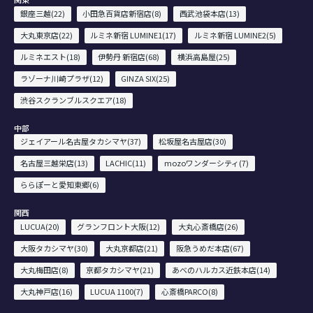
銀座三越(22)
小田急百貨店新宿店(8)
西武池袋本店(13)
大丸東京店(22)
ルミネ新宿 LUMINE1(17)
ルミネ新宿 LUMINE2(5)
ルミネエスト(18)
伊勢丹 新宿店(68)
横浜高島屋(25)
ラゾーナ川崎プラザ(12)
GINZA SIX(25)
渋谷スクランブルスクエア(18)
中部
ジェイアール名古屋タカシマヤ(37)
松坂屋名古屋店(30)
名古屋三越栄店(13)
LACHIC(11)
mozoワンダーシティ(7)
ららぽーと愛知東郷(6)
関西
LUCUA(20)
グランフロント大阪(12)
大丸心斎橋店(26)
大阪タカシマヤ(30)
大丸京都店(21)
阪急うめだ本店(67)
大丸梅田店(8)
京都タカシマヤ(21)
あべのハルカス近鉄本店(14)
大丸神戸店(16)
LUCUA 1100(7)
心斎橋PARCO(8)