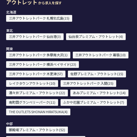
アウトレット
から求人を探す
北海道
三井アウトレットパーク 札幌北広島(15)
東北
三井アウトレットパーク 仙台港(3)
仙台泉プレミアム・アウトレット(4)
関東
三井アウトレットパーク 多摩南大沢(1)
三井アウトレットパーク 幕張(10)
三井アウトレットパーク 横浜ベイサイド(23)
三井アウトレットパーク 木更津(57)
佐野プレミアム・アウトレット(15)
レイクタウンアウトレット(10)
三井アウトレットパーク 入間(25)
酒々井プレミアム・アウトレット(22)
あみプレミアム・アウトレット(14)
南町田グランベリーパーク(11)
ふかや花園プレミアム・アウトレット(7)
THE OUTLETS SHONAN HIRATSUKA(4)
中部
御殿場プレミアム・アウトレット(52)