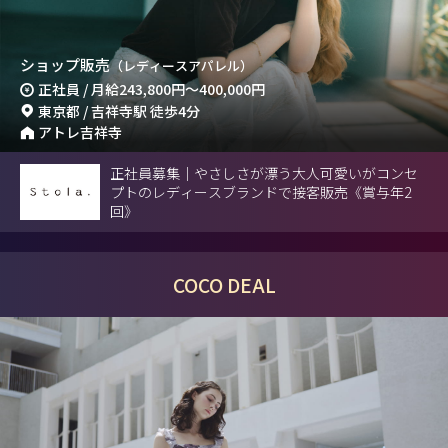
ショップ販売
（レディースアパレル）
正社員 / 月給
243,800円
～
400,000円
東京都 / 吉祥寺駅 徒歩4分
アトレ吉祥寺
正社員募集｜やさしさが漂う大人可愛いがコンセ
プトのレディースブランドで接客販売《賞与年2
回》
COCO DEAL