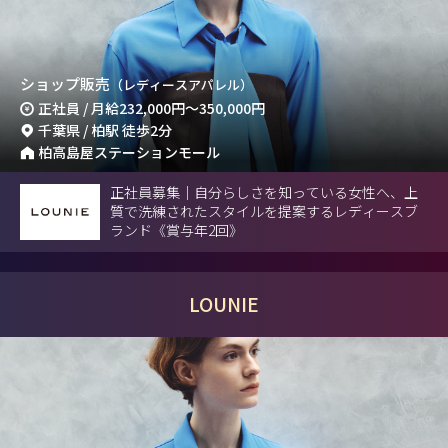
ショップ販売
（レディースアパレル）
正社員 / 月給
232,000円
～
350,000円
千葉県 / 柏駅 徒歩2分
柏高島屋ステーションモール
正社員募集｜自分らしさを知っている女性へ、上
質で洗練されたスタイルを提案するレディースブ
ランド《賞与年2回》
LOUNIE