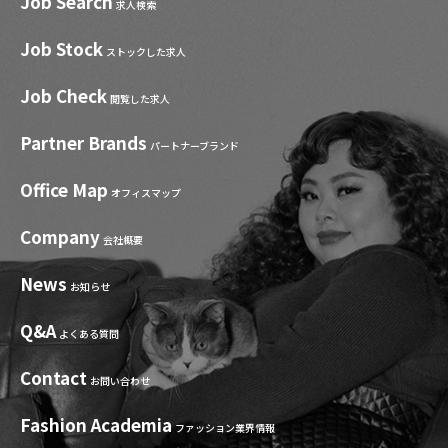
Job Search
求人検索
Job Stock
ストックした求人
Job Check
閲覧した求人
Partner Brands
パートナーブランド
Office Map
オフィスマップ
Company
会社概要
News
お知らせ
Q&A
よくある質問
Contact
お問い合わせ
Fashion Academia
ファッション業界情報