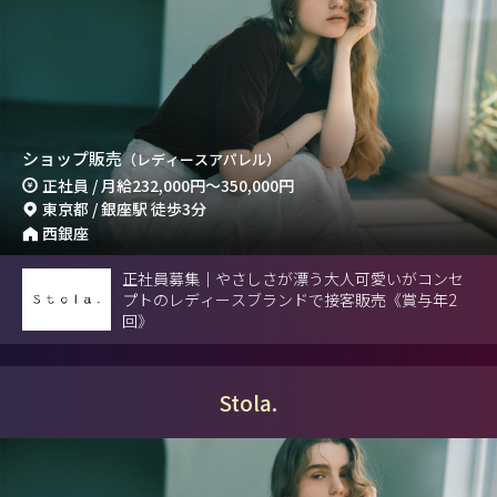
ショップ販売
（レディースアパレル）
正社員 / 月給
232,000円
～
350,000円
東京都 / 銀座駅 徒歩3分
西銀座
正社員募集｜やさしさが漂う大人可愛いがコンセ
プトのレディースブランドで接客販売《賞与年2
回》
Stola.