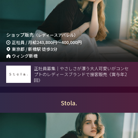
ショップ販売
（レディースアパレル）
正社員 / 月給
243,800円
～
400,000円
東京都 / 新橋駅 徒歩3分
ウィング新橋
正社員募集｜やさしさが漂う大人可愛いがコンセ
プトのレディースブランドで接客販売《賞与年2
回》
Stola.