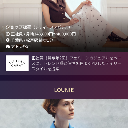
ショップ販売
（レディースアパレル）
正社員 / 月給
243,800円
～
400,000円
千葉県 / 松戸駅 徒歩1分
アトレ松戸
正社員《賞与年2回》フェミニンカジュアルをベー
スに、トレンド感と個性を程よくMIXしたデイリー
スタイルを提案
LOUNIE