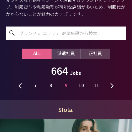
プ。制服貸与や私服勤務が可能な店舗が多いため、制服代が
かからないことが魅力のカテゴリです。
ALL
派遣社員
正社員
664
Jobs
7
8
9
10
11
Stola.