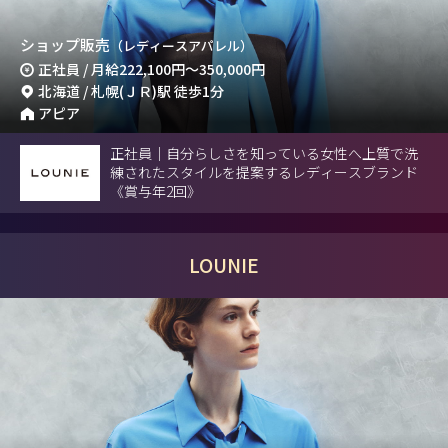
ショップ販売
（レディースアパレル）
正社員 / 月給
222,100円
～
350,000円
北海道 / 札幌(ＪＲ)駅 徒歩1分
アピア
正社員｜自分らしさを知っている女性へ上質で洗
練されたスタイルを提案するレディースブランド
《賞与年2回》
LOUNIE