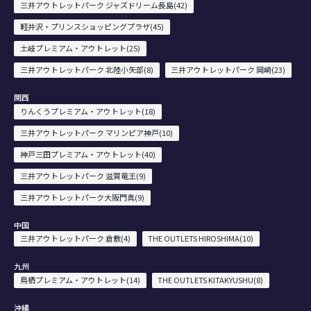
三井アウトレットパーク ジャズドリーム長島(42)
軽井沢・プリンスショッピングプラザ(45)
土岐プレミアム・アウトレット(25)
三井アウトレットパーク 北陸小矢部(8)
三井アウトレットパーク 岡崎(23)
関西
りんくうプレミアム・アウトレット(18)
三井アウトレットパーク マリンピア神戸(10)
神戸三田プレミアム・アウトレット(40)
三井アウトレットパーク 滋賀竜王(9)
三井アウトレットパーク大阪門真(9)
中国
三井アウトレットパーク 倉敷(4)
THE OUTLETS HIROSHIMA(10)
九州
鳥栖プレミアム・アウトレット(14)
THE OUTLETS KITAKYUSHU(8)
沖縄