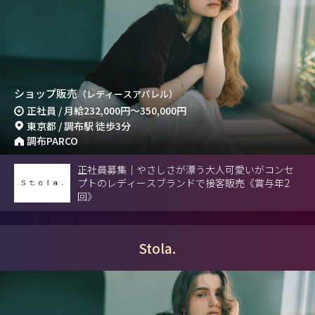
ショップ販売
（レディースアパレル）
正社員 / 月給
232,000円
～
350,000円
東京都 / 調布駅 徒歩3分
調布PARCO
正社員募集｜やさしさが漂う大人可愛いがコンセ
プトのレディースブランドで接客販売《賞与年2
回》
Stola.