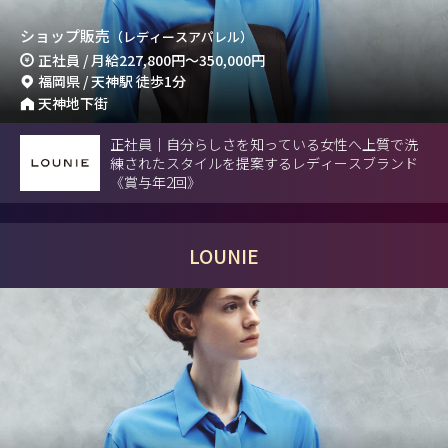
ショップ販売
（レディースアパレル）
正社員 / 月給
227,800円
～
350,000円
福岡県 / 天神駅 徒歩1分
天神地下街
正社員｜自分らしさを知っている女性へ上質で洗
練されたスタイルを提案するレディースブランド
《賞与年2回》
LOUNIE