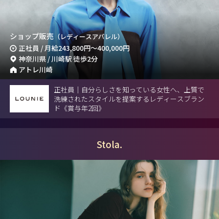
ショップ販売
（レディースアパレル）
正社員 / 月給
243,800円
～
400,000円
神奈川県 / 川崎駅 徒歩2分
アトレ川崎
正社員｜自分らしさを知っている女性へ、上質で
洗練されたスタイルを提案するレディースブラン
ド《賞与年2回》
Stola.