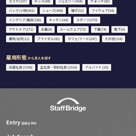
エステ(107)
キッズ(68)
ジュエリー(364)
ウォッチ(82)
バッグ/小物(661)
シューズ(406)
帽子(32)
アイウェア(54)
インテリア/雑貨(186)
キッチン(69)
スポーツ(370)
アウトドア(171)
水着(8)
ルームウェア(72)
下着(74)
靴下(6)
着物/浴衣(12)
ブライダル(43)
カフェ/フード(247)
その他(134)
雇用形態
から求人を探す
派遣社員 (3396)
正社員・契約社員 (2016)
アルバイト (20)
Entry
登録会予約