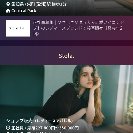
愛知県 / 栄町(愛知)駅 徒歩3分
Central Park
正社員募集｜やさしさが漂う大人可愛いがコンセ
プトのレディースブランドで接客販売《賞与年2
回》
Stola.
ショップ販売
（レディースアパレル）
正社員 / 月給
227,800円
～
350,000円