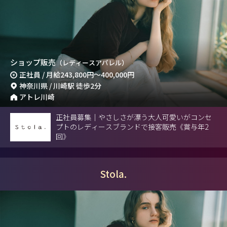
ショップ販売
（レディースアパレル）
正社員 / 月給
243,800円
～
400,000円
神奈川県 / 川崎駅 徒歩2分
アトレ川崎
正社員募集｜やさしさが漂う大人可愛いがコンセ
プトのレディースブランドで接客販売《賞与年2
回》
Stola.