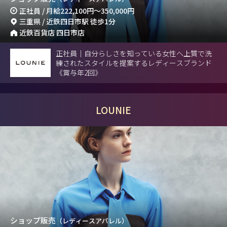
正社員 / 月給
222,100円
～
350,000円
三重県 / 近鉄四日市駅 徒歩1分
近鉄百貨店 四日市店
正社員｜自分らしさを知っている女性へ上質で洗
練されたスタイルを提案するレディースブランド
《賞与年2回》
LOUNIE
ショップ販売
（レディースアパレル）