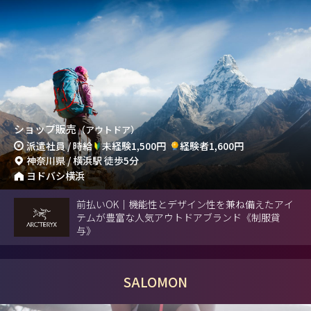
ショップ販売
（アウトドア）
派遣社員 / 時給
未経験1,500円
経験者1,600円
神奈川県 / 横浜駅 徒歩5分
ヨドバシ横浜
前払いOK｜機能性とデザイン性を兼ね備えたアイ
テムが豊富な人気アウトドアブランド《制服貸
与》
SALOMON