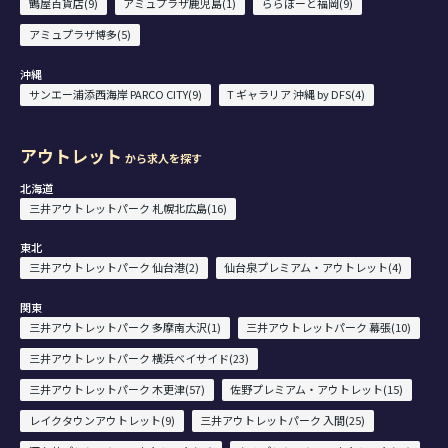
鶴屋百貨店(9)
アミュプラザ鹿児島(1)
ららぽーと福岡(9)
アミュプラザ博多(5)
沖縄
サンエー浦添西海岸 PARCO CITY(9)
T ギャラリア 沖縄 by DFS(4)
アウトレット
から求人を探す
北海道
三井アウトレットパーク 札幌北広島(16)
東北
三井アウトレットパーク 仙台港(2)
仙台泉プレミアム・アウトレット(4)
関東
三井アウトレットパーク 多摩南大沢(1)
三井アウトレットパーク 幕張(10)
三井アウトレットパーク 横浜ベイサイド(23)
三井アウトレットパーク 木更津(57)
佐野プレミアム・アウトレット(15)
レイクタウンアウトレット(9)
三井アウトレットパーク 入間(25)