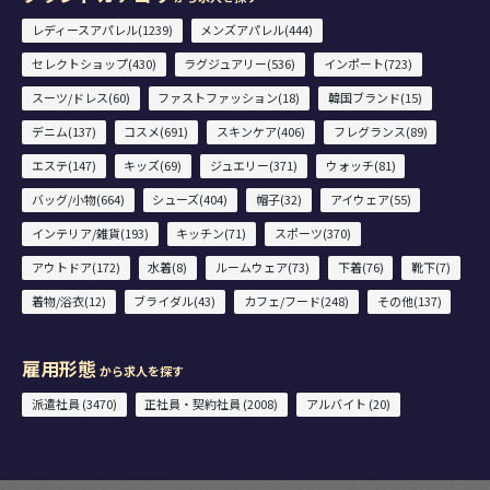
レディースアパレル(1239)
メンズアパレル(444)
セレクトショップ(430)
ラグジュアリー(536)
インポート(723)
スーツ/ドレス(60)
ファストファッション(18)
韓国ブランド(15)
デニム(137)
コスメ(691)
スキンケア(406)
フレグランス(89)
エステ(147)
キッズ(69)
ジュエリー(371)
ウォッチ(81)
バッグ/小物(664)
シューズ(404)
帽子(32)
アイウェア(55)
インテリア/雑貨(193)
キッチン(71)
スポーツ(370)
アウトドア(172)
水着(8)
ルームウェア(73)
下着(76)
靴下(7)
着物/浴衣(12)
ブライダル(43)
カフェ/フード(248)
その他(137)
雇用形態
から求人を探す
派遣社員 (3470)
正社員・契約社員 (2008)
アルバイト (20)