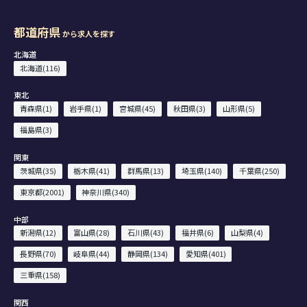
都道府県
から求人を探す
北海道
北海道(116)
東北
青森県(1)
岩手県(1)
宮城県(45)
秋田県(3)
山形県(5)
福島県(3)
関東
茨城県(35)
栃木県(41)
群馬県(13)
埼玉県(140)
千葉県(250)
東京都(2001)
神奈川県(340)
中部
新潟県(12)
富山県(28)
石川県(43)
福井県(6)
山梨県(4)
長野県(70)
岐阜県(44)
静岡県(134)
愛知県(401)
三重県(158)
関西