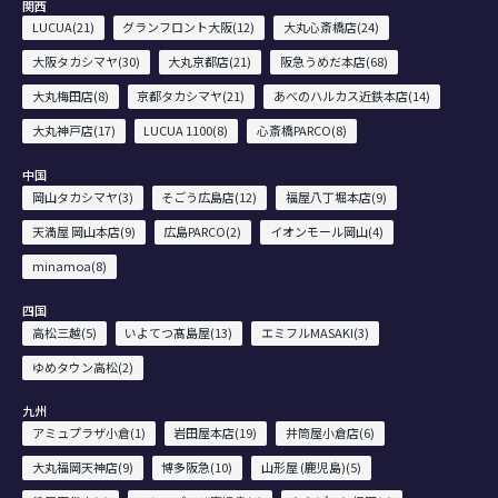
関西
LUCUA(21)
グランフロント大阪(12)
大丸心斎橋店(24)
大阪タカシマヤ(30)
大丸京都店(21)
阪急うめだ本店(68)
大丸梅田店(8)
京都タカシマヤ(21)
あべのハルカス近鉄本店(14)
大丸神戸店(17)
LUCUA 1100(8)
心斎橋PARCO(8)
中国
岡山タカシマヤ(3)
そごう広島店(12)
福屋八丁堀本店(9)
天満屋 岡山本店(9)
広島PARCO(2)
イオンモール岡山(4)
minamoa(8)
四国
高松三越(5)
いよてつ髙島屋(13)
エミフルMASAKI(3)
ゆめタウン高松(2)
九州
アミュプラザ小倉(1)
岩田屋本店(19)
井筒屋小倉店(6)
大丸福岡天神店(9)
博多阪急(10)
山形屋 (鹿児島)(5)