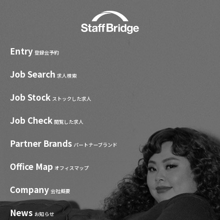
Entry
登録会予約
Job Search
求人検索
Job Stock
ストックした求人
Job Check
閲覧した求人
Partner Brands
パートナーブランド
Office Map
オフィスマップ
Company
会社概要
News
お知らせ