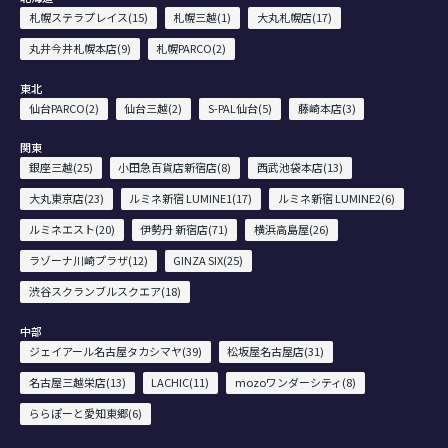
札幌ステラプレイス(15)
札幌三越(1)
大丸札幌店(17)
丸井今井札幌本店(9)
札幌PARCO(2)
東北
仙台PARCO(2)
仙台三越(2)
S-PAL仙台(5)
藤崎本店(3)
関東
銀座三越(25)
小田急百貨店新宿店(8)
西武池袋本店(13)
大丸東京店(23)
ルミネ新宿 LUMINE1(17)
ルミネ新宿 LUMINE2(6)
ルミネエスト(20)
伊勢丹 新宿店(71)
横浜高島屋(26)
ラゾーナ川崎プラザ(12)
GINZA SIX(25)
渋谷スクランブルスクエア(18)
中部
ジェイアール名古屋タカシマヤ(39)
松坂屋名古屋店(31)
名古屋三越栄店(13)
LACHIC(11)
mozoワンダーシティ(8)
ららぽーと愛知東郷(6)