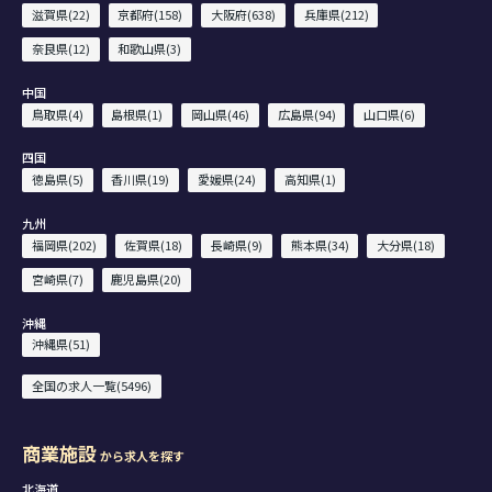
滋賀県(22)
京都府(158)
大阪府(638)
兵庫県(212)
奈良県(12)
和歌山県(3)
中国
鳥取県(4)
島根県(1)
岡山県(46)
広島県(94)
山口県(6)
四国
徳島県(5)
香川県(19)
愛媛県(24)
高知県(1)
九州
福岡県(202)
佐賀県(18)
長崎県(9)
熊本県(34)
大分県(18)
宮崎県(7)
鹿児島県(20)
沖縄
沖縄県(51)
全国の求人一覧(5496)
商業施設
から求人を探す
北海道