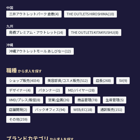
中国
三井アウトレットパーク 倉敷(4)
THE OUTLETS HIROSHIMA(10)
九州
鳥栖プレミアム・アウトレット(14)
THE OUTLETS KITAKYUSHU(8)
沖縄
沖縄アウトレットモール あしびなー(12)
職種
から求人を探す
ショップ販売(4034)
美容部員/コスメ販売(512)
店長(268)
SV(9)
デザイナー(4)
パタンナー(2)
MD/バイヤー(28)
VMD/プレス/販促(8)
営業/企画(26)
商品管理(78)
生産管理(5)
店舗開発(2)
バックオフィス(94)
WEB/EC(18)
通訳販売(151)
その他(259)
ブランドカテゴリ
から求人を探す