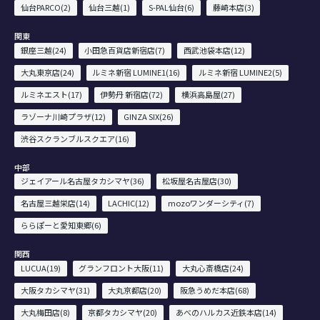
仙台PARCO(2)
仙台三越(1)
S-PAL仙台(6)
藤崎本店(3)
関東
銀座三越(24)
小田急百貨店新宿店(7)
西武池袋本店(12)
大丸東京店(24)
ルミネ新宿 LUMINE1(16)
ルミネ新宿 LUMINE2(5)
ルミネエスト(17)
伊勢丹 新宿店(72)
横浜高島屋(27)
ラゾーナ川崎プラザ(12)
GINZA SIX(26)
渋谷スクランブルスクエア(16)
中部
ジェイアール名古屋タカシマヤ(36)
松坂屋名古屋店(30)
名古屋三越栄店(14)
LACHIC(12)
mozoワンダーシティ(7)
ららぽーと愛知東郷(6)
関西
LUCUA(19)
グランフロント大阪(11)
大丸心斎橋店(24)
大阪タカシマヤ(31)
大丸京都店(20)
阪急うめだ本店(68)
大丸梅田店(8)
京都タカシマヤ(20)
あべのハルカス近鉄本店(14)