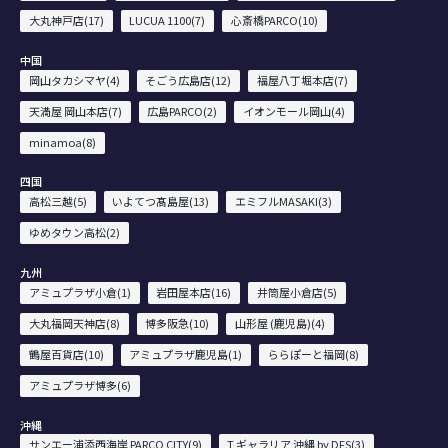
大丸神戸店(17)
LUCUA 1100(7)
心斎橋PARCO(10)
中国
岡山タカシマヤ(4)
そごう広島店(12)
福屋八丁堀本店(7)
天満屋 岡山本店(7)
広島PARCO(2)
イオンモール岡山(4)
minamoa(8)
四国
高松三越(5)
いよてつ髙島屋(13)
エミフルMASAKI(3)
ゆめタウン高松(2)
九州
アミュプラザ小倉(1)
岩田屋本店(16)
井筒屋小倉店(5)
大丸福岡天神店(8)
博多阪急(10)
山形屋 (鹿児島)(4)
鶴屋百貨店(10)
アミュプラザ鹿児島(1)
ららぽーと福岡(8)
アミュプラザ博多(6)
沖縄
サンエー浦添西海岸 PARCO CITY(9)
T ギャラリア 沖縄 by DFS(3)