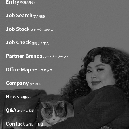
Entry
登録会予約
Job Search
求人検索
Job Stock
ストックした求人
Job Check
閲覧した求人
Partner Brands
パートナーブランド
Office Map
オフィスマップ
Company
会社概要
News
お知らせ
Q&A
よくある質問
Contact
お問い合わせ