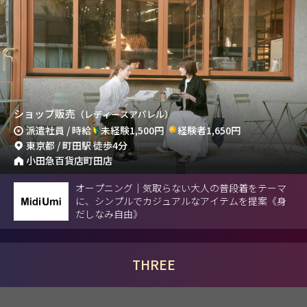
ショップ販売
（レディースアパレル）
派遣社員 / 時給
未経験1,500円
経験者1,650円
東京都 / 町田駅 徒歩4分
小田急百貨店町田店
オープニング｜気取らない大人の普段着をテーマ
に、シンプルでカジュアルなアイテムを提案《身
だしなみ自由》
THREE