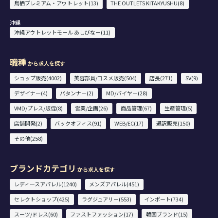
鳥栖プレミアム・アウトレット(13)
THE OUTLETS KITAKYUSHU(8)
沖縄
沖縄アウトレットモール あしびなー(11)
職種
から求人を探す
ショップ販売(4002)
美容部員/コスメ販売(504)
店長(271)
SV(9)
デザイナー(4)
パタンナー(2)
MD/バイヤー(28)
VMD/プレス/販促(8)
営業/企画(26)
商品管理(67)
生産管理(5)
店舗開発(2)
バックオフィス(91)
WEB/EC(17)
通訳販売(150)
その他(258)
ブランドカテゴリ
から求人を探す
レディースアパレル(1240)
メンズアパレル(451)
セレクトショップ(425)
ラグジュアリー(553)
インポート(734)
スーツ/ドレス(60)
ファストファッション(17)
韓国ブランド(15)