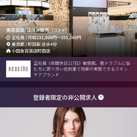
美容部員/コスメ販売
（コスメ）
正社員 / 月給
231,000円
～
355,000円
東京都 / 町田駅 徒歩4分
小田急百貨店町田店
正社員《年間休日117日》敏感肌、肌トラブルに悩
む方に寄り添い低刺激で効果の実感できるスキン
ケアブランド
登録者限定の非公開求人