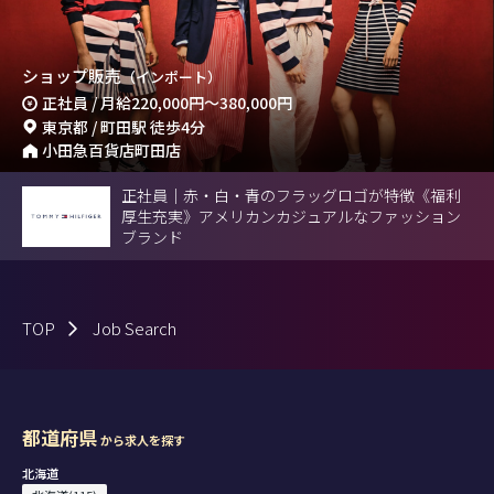
ショップ販売
（インポート）
正社員 / 月給
220,000円
～
380,000円
東京都 / 町田駅 徒歩4分
小田急百貨店町田店
正社員｜赤・白・青のフラッグロゴが特徴《福利
厚生充実》アメリカンカジュアルなファッション
ブランド
TOP
Job Search
都道府県
から求人を探す
北海道