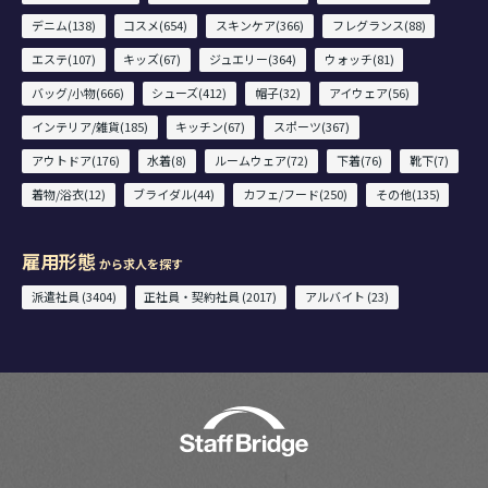
デニム(138)
コスメ(654)
スキンケア(366)
フレグランス(88)
エステ(107)
キッズ(67)
ジュエリー(364)
ウォッチ(81)
バッグ/小物(666)
シューズ(412)
帽子(32)
アイウェア(56)
インテリア/雑貨(185)
キッチン(67)
スポーツ(367)
アウトドア(176)
水着(8)
ルームウェア(72)
下着(76)
靴下(7)
着物/浴衣(12)
ブライダル(44)
カフェ/フード(250)
その他(135)
雇用形態
から求人を探す
派遣社員 (3404)
正社員・契約社員 (2017)
アルバイト (23)