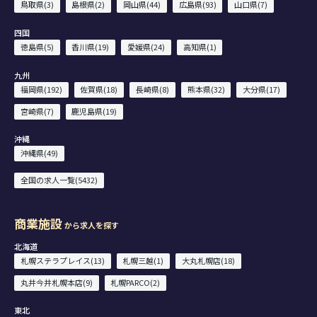
鳥取県(3)
島根県(2)
岡山県(44)
広島県(93)
山口県(7)
四国
徳島県(5)
香川県(19)
愛媛県(24)
高知県(1)
九州
福岡県(192)
佐賀県(18)
長崎県(8)
熊本県(32)
大分県(17)
宮崎県(7)
鹿児島県(19)
沖縄
沖縄県(49)
全国の求人一覧(5432)
商業施設
から求人を探す
北海道
札幌ステラプレイス(13)
札幌三越(1)
大丸札幌店(18)
丸井今井札幌本店(9)
札幌PARCO(2)
東北