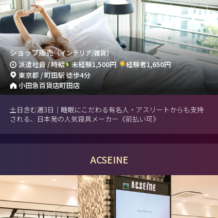
ショップ販売
（インテリア/雑貨）
派遣社員 / 時給
未経験1,500円
経験者1,650円
東京都 / 町田駅 徒歩4分
小田急百貨店町田店
土日含む週3日｜睡眠にこだわる有名人・アスリートからも支持
される、日本発の人気寝具メーカー《前払い可》
ACSEINE