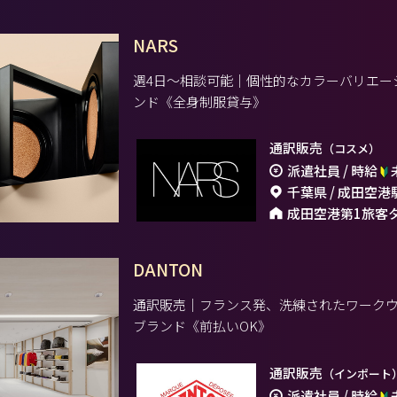
NARS
週4日〜相談可能｜個性的なカラーバリエー
ンド《全身制服貸与》
通訳販売
（コスメ）
派遣社員 / 時給
千葉県 / 成田空港
成田空港第1旅客
DANTON
通訳販売｜フランス発、洗練されたワーク
ブランド《前払いOK》
通訳販売
（インポート
派遣社員 / 時給