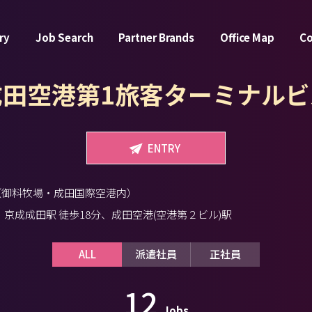
ry
Job Search
Partner Brands
Office Map
C
成田空港第1旅客ターミナルビ
ENTRY
（御料牧場・成田国際空港内）
、京成成田駅 徒歩18分、成田空港(空港第２ビル)駅
ALL
派遣社員
正社員
12
Jobs