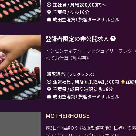
正社員 / 月給
280,000円
～
千葉県 / 徒歩16分
成田空港第1旅客ターミナルビル
登録者限定の非公開求人
インセンティブ有｜ラグジュアリーフレグ
れてお仕事《制服有》
通訳販売
（フレグランス）
派遣社員 / 時給
未経験1,500円
経験者
千葉県 / 成田空港駅 徒歩16分
成田空港第1旅客ターミナルビル
MOTHERHOUSE
週3日～相談OK《私服勤務可能》世界中の
グ・ジュエリー・アパレルブランド