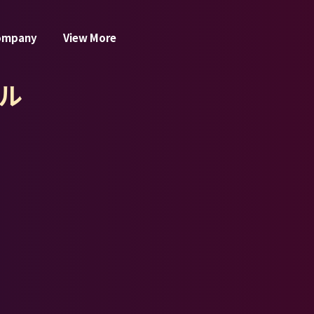
ompany
View More
ル