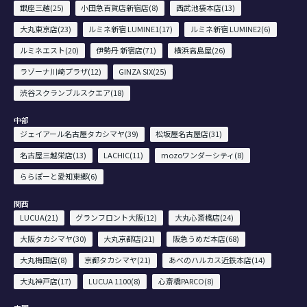
銀座三越(25)
小田急百貨店新宿店(8)
西武池袋本店(13)
大丸東京店(23)
ルミネ新宿 LUMINE1(17)
ルミネ新宿 LUMINE2(6)
ルミネエスト(20)
伊勢丹 新宿店(71)
横浜高島屋(26)
ラゾーナ川崎プラザ(12)
GINZA SIX(25)
渋谷スクランブルスクエア(18)
中部
ジェイアール名古屋タカシマヤ(39)
松坂屋名古屋店(31)
名古屋三越栄店(13)
LACHIC(11)
mozoワンダーシティ(8)
ららぽーと愛知東郷(6)
関西
LUCUA(21)
グランフロント大阪(12)
大丸心斎橋店(24)
大阪タカシマヤ(30)
大丸京都店(21)
阪急うめだ本店(68)
大丸梅田店(8)
京都タカシマヤ(21)
あべのハルカス近鉄本店(14)
大丸神戸店(17)
LUCUA 1100(8)
心斎橋PARCO(8)