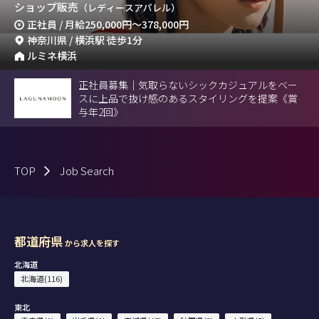
ショップ販売
（レディースアパレル）
正社員 / 月給
250,000円
～
378,000円
神奈川県 / 横浜駅 徒歩1分
ルミネ横浜
正社員募集｜気取らないシックカジュアルをベー
スに上品で抜け感のあるスタイリングを提案《賞
与年2回》
TOP
Job Search
都道府県
から求人を探す
北海道
北海道(116)
東北