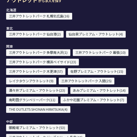
から求人を探す
北海道
三井アウトレットパーク 札幌北広島(16)
東北
三井アウトレットパーク 仙台港(2)
仙台泉プレミアム・アウトレット(4)
関東
三井アウトレットパーク 多摩南大沢(1)
三井アウトレットパーク 幕張(10)
三井アウトレットパーク 横浜ベイサイド(23)
三井アウトレットパーク 木更津(57)
佐野プレミアム・アウトレット(15)
レイクタウンアウトレット(9)
三井アウトレットパーク 入間(25)
酒々井プレミアム・アウトレット(23)
あみプレミアム・アウトレット(14)
南町田グランベリーパーク(11)
ふかや花園プレミアム・アウトレット(7)
THE OUTLETS SHONAN HIRATSUKA(4)
中部
御殿場プレミアム・アウトレット(53)
三井アウトレットパーク ジャズドリーム長島(44)