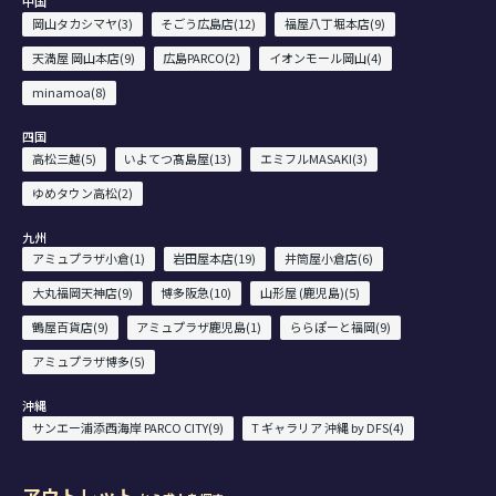
中国
岡山タカシマヤ(3)
そごう広島店(12)
福屋八丁堀本店(9)
天満屋 岡山本店(9)
広島PARCO(2)
イオンモール岡山(4)
minamoa(8)
四国
高松三越(5)
いよてつ髙島屋(13)
エミフルMASAKI(3)
ゆめタウン高松(2)
九州
アミュプラザ小倉(1)
岩田屋本店(19)
井筒屋小倉店(6)
大丸福岡天神店(9)
博多阪急(10)
山形屋 (鹿児島)(5)
鶴屋百貨店(9)
アミュプラザ鹿児島(1)
ららぽーと福岡(9)
アミュプラザ博多(5)
沖縄
サンエー浦添西海岸 PARCO CITY(9)
T ギャラリア 沖縄 by DFS(4)
アウトレット