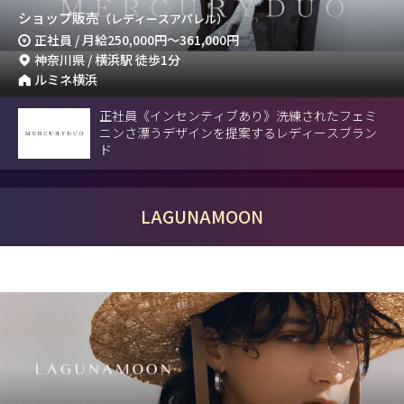
ショップ販売
（レディースアパレル）
正社員 / 月給
250,000円
～
361,000円
神奈川県 / 横浜駅 徒歩1分
ルミネ横浜
正社員《インセンティブあり》洗練されたフェミ
ニンさ漂うデザインを提案するレディースブラン
ド
LAGUNAMOON