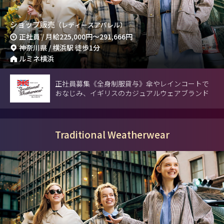
ショップ販売
（レディースアパレル）
正社員 / 月給
225,000円
～
291,666円
神奈川県 / 横浜駅 徒歩1分
ルミネ横浜
正社員募集《全身制服貸与》傘やレインコートで
おなじみ、イギリスのカジュアルウェアブランド
Traditional Weatherwear