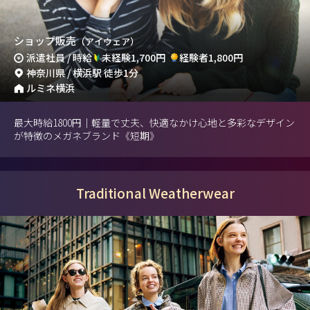
ショップ販売
（アイウェア）
派遣社員 / 時給
未経験1,700円
経験者1,800円
神奈川県 / 横浜駅 徒歩1分
ルミネ横浜
最大時給1800円｜軽量で丈夫、快適なかけ心地と多彩なデザイン
が特徴のメガネブランド《短期》
Traditional Weatherwear