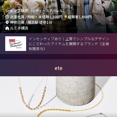
ショップ販売
（レディースアパレル）
派遣社員 / 時給
未経験1,500円
経験者1,600円
神奈川県 / 横浜駅 徒歩1分
ルミネ横浜
インセンティブあり｜上質でシンプルなデザイン
にこだわったアイテムを展開するブランド《全身
制服貸与》
ete