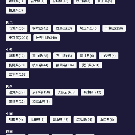
青森県(1)
岩手県(1)
宮城県(45)
秋田県(3)
山形県(5)
福島県(3)
関東
茨城県(35)
栃木県(41)
群馬県(13)
埼玉県(140)
千葉県(250)
東京都(2001)
神奈川県(340)
中部
新潟県(12)
富山県(28)
石川県(43)
福井県(6)
山梨県(4)
長野県(70)
岐阜県(44)
静岡県(134)
愛知県(401)
三重県(158)
関西
滋賀県(22)
京都府(158)
大阪府(638)
兵庫県(212)
奈良県(12)
和歌山県(3)
中国
鳥取県(4)
島根県(1)
岡山県(46)
広島県(94)
山口県(6)
四国