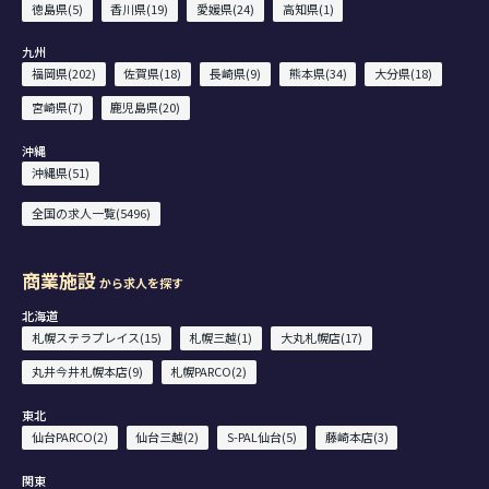
徳島県(5)
香川県(19)
愛媛県(24)
高知県(1)
九州
福岡県(202)
佐賀県(18)
長崎県(9)
熊本県(34)
大分県(18)
宮崎県(7)
鹿児島県(20)
沖縄
沖縄県(51)
全国の求人一覧(5496)
商業施設
から求人を探す
北海道
札幌ステラプレイス(15)
札幌三越(1)
大丸札幌店(17)
丸井今井札幌本店(9)
札幌PARCO(2)
東北
仙台PARCO(2)
仙台三越(2)
S-PAL仙台(5)
藤崎本店(3)
関東