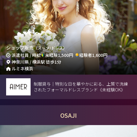
ショップ販売
（スーツ/ドレス）
派遣社員 / 時給
未経験1,500円
経験者1,600円
神奈川県 / 横浜駅 徒歩1分
ルミネ横浜
制服貸与｜特別な日を華やかに彩る、上質で洗練
されたフォーマルドレスブランド《未経験OK》
OSAJI