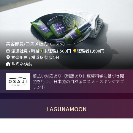
美容部員/コスメ販売
（コスメ）
派遣社員 / 時給
未経験1,500円
経験者1,600円
神奈川県 / 横浜駅 徒歩1分
ルミネ横浜
前払い対応あり《制服あり》皮膚科学に基づき開
発を行う、日本発の自然派コスメ・スキンケアブ
ランド
LAGUNAMOON