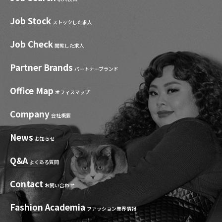
Job Stock
ストックした求人
Job Check
閲覧した求人
Partner Brands
パートナーブランド
Office Map
オフィスマップ
Company
会社概要
News
お知らせ
Q&A
よくある質問
Contact
お問い合わせ
Fashion Academia
ファッション業界情報