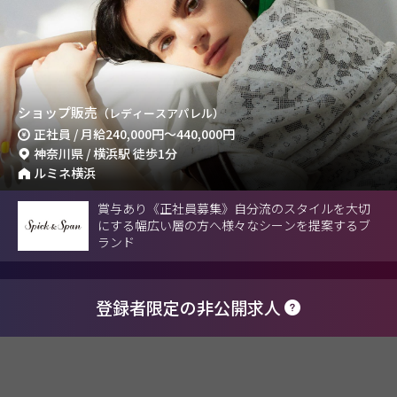
ショップ販売
（レディースアパレル）
正社員 / 月給
240,000円
～
440,000円
神奈川県 / 横浜駅 徒歩1分
ルミネ横浜
賞与あり《正社員募集》自分流のスタイルを大切
にする幅広い層の方へ様々なシーンを提案するブ
ランド
登録者限定の非公開求人