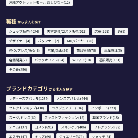
沖縄アウトレットモール あしびなー(12)
職種
から求人を探す
ショップ販売(4034)
美容部員/コスメ販売(512)
店長(268)
SV(9)
デザイナー(4)
パタンナー(2)
MD/バイヤー(28)
VMD/プレス/販促(8)
営業/企画(26)
商品管理(78)
生産管理(5)
店舗開発(2)
バックオフィス(94)
WEB/EC(18)
通訳販売(151)
その他(259)
ブランドカテゴリ
から求人を探す
レディースアパレル(1239)
メンズアパレル(444)
セレクトショップ(430)
ラグジュアリー(536)
インポート(723)
スーツ/ドレス(60)
ファストファッション(18)
韓国ブランド(15)
デニム(137)
コスメ(691)
スキンケア(406)
フレグランス(89)
エステ(147)
キッズ(69)
ジュエリー(371)
ウォッチ(81)