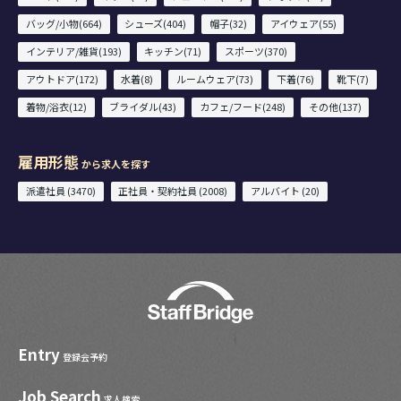
バッグ/小物(664)
シューズ(404)
帽子(32)
アイウェア(55)
インテリア/雑貨(193)
キッチン(71)
スポーツ(370)
アウトドア(172)
水着(8)
ルームウェア(73)
下着(76)
靴下(7)
着物/浴衣(12)
ブライダル(43)
カフェ/フード(248)
その他(137)
雇用形態
から求人を探す
派遣社員 (3470)
正社員・契約社員 (2008)
アルバイト (20)
Entry
登録会予約
Job Search
求人検索