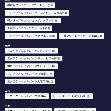
中部
御殿場プレミアム・アウトレット(53)
三井アウトレットパーク ジャズドリーム長島(44)
軽井沢・プリンスショッピングプラザ(45)
土岐プレミアム・アウトレット(24)
三井アウトレットパーク 北陸小矢部(8)
三井アウトレットパーク 岡崎(24)
関西
りんくうプレミアム・アウトレット(18)
三井アウトレットパーク マリンピア神戸(9)
神戸三田プレミアム・アウトレット(40)
三井アウトレットパーク 滋賀竜王(7)
三井アウトレットパーク大阪門真(10)
中国
三井アウトレットパーク 倉敷(4)
THE OUTLETS HIROSHIMA(10)
九州
鳥栖プレミアム・アウトレット(14)
THE OUTLETS KITAKYUSHU(8)