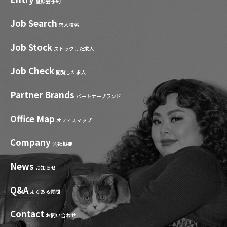
登録会予約
Job Search
求人検索
Job Stock
ストックした求人
Job Check
閲覧した求人
Partner Brands
パートナーブランド
Office Map
オフィスマップ
Company
会社概要
News
お知らせ
Q&A
よくある質問
Contact
お問い合わせ