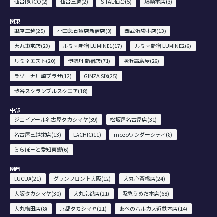
仙台PARCO(2)
仙台三越(2)
S-PAL仙台(5)
藤崎本店(3)
関東
銀座三越(25)
小田急百貨店新宿店(8)
西武池袋本店(13)
大丸東京店(23)
ルミネ新宿 LUMINE1(17)
ルミネ新宿 LUMINE2(6)
ルミネエスト(20)
伊勢丹 新宿店(71)
横浜高島屋(26)
ラゾーナ川崎プラザ(12)
GINZA SIX(25)
渋谷スクランブルスクエア(18)
中部
ジェイアール名古屋タカシマヤ(39)
松坂屋名古屋店(31)
名古屋三越栄店(13)
LACHIC(11)
mozoワンダーシティ(8)
ららぽーと愛知東郷(6)
関西
LUCUA(21)
グランフロント大阪(12)
大丸心斎橋店(24)
大阪タカシマヤ(30)
大丸京都店(21)
阪急うめだ本店(68)
大丸梅田店(8)
京都タカシマヤ(21)
あべのハルカス近鉄本店(14)