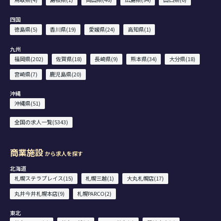
四国
徳島県(5)
香川県(19)
愛媛県(24)
高知県(1)
九州
福岡県(202)
佐賀県(18)
長崎県(9)
熊本県(34)
大分県(18)
宮崎県(7)
鹿児島県(20)
沖縄
沖縄県(51)
全国の求人一覧(5343)
商業施設
から求人を探す
北海道
札幌ステラプレイス(15)
札幌三越(1)
大丸札幌店(17)
丸井今井札幌本店(9)
札幌PARCO(2)
東北