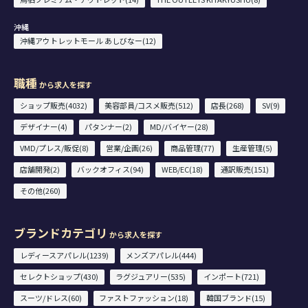
沖縄
沖縄アウトレットモール あしびなー(12)
職種
から求人を探す
ショップ販売(4032)
美容部員/コスメ販売(512)
店長(268)
SV(9)
デザイナー(4)
パタンナー(2)
MD/バイヤー(28)
VMD/プレス/販促(8)
営業/企画(26)
商品管理(77)
生産管理(5)
店舗開発(2)
バックオフィス(94)
WEB/EC(18)
通訳販売(151)
その他(260)
ブランドカテゴリ
から求人を探す
レディースアパレル(1239)
メンズアパレル(444)
セレクトショップ(430)
ラグジュアリー(535)
インポート(721)
スーツ/ドレス(60)
ファストファッション(18)
韓国ブランド(15)