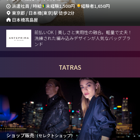
派遣社員 / 時給
未経験1,500円
経験者1,650円
東京都 / 日本橋(東京)駅 徒歩2分
日本橋高島屋
前払いOK｜美しさと実用性の融合。軽量で丈夫！
洗練された編み込みデザインが人気なバッグブラ
ンド
TATRAS
ショップ販売
（セレクトショップ）