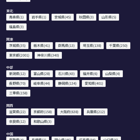
東北
青森県(1)
岩手県(1)
宮城県(45)
秋田県(3)
山形県(5)
福島県(3)
関東
茨城県(35)
栃木県(41)
群馬県(13)
埼玉県(138)
千葉県(250)
東京都(2001)
神奈川県(340)
中部
新潟県(12)
富山県(28)
石川県(43)
福井県(6)
山梨県(4)
長野県(70)
岐阜県(44)
静岡県(134)
愛知県(401)
三重県(158)
関西
滋賀県(22)
京都府(158)
大阪府(638)
兵庫県(212)
奈良県(12)
和歌山県(3)
中国
鳥取県(4)
島根県(1)
岡山県(46)
広島県(94)
山口県(6)