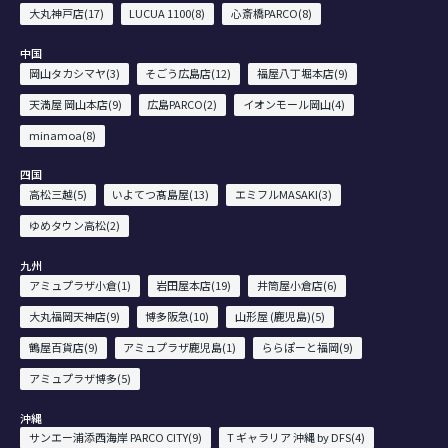
大丸神戸店(17)
LUCUA 1100(8)
心斎橋PARCO(8)
中国
岡山タカシマヤ(3)
そごう広島店(12)
福屋八丁堀本店(9)
天満屋 岡山本店(9)
広島PARCO(2)
イオンモール岡山(4)
minamoa(8)
四国
高松三越(5)
いよてつ髙島屋(13)
エミフルMASAKI(3)
ゆめタウン高松(2)
九州
アミュプラザ小倉(1)
岩田屋本店(19)
井筒屋小倉店(6)
大丸福岡天神店(9)
博多阪急(10)
山形屋 (鹿児島)(5)
鶴屋百貨店(9)
アミュプラザ鹿児島(1)
ららぽーと福岡(9)
アミュプラザ博多(5)
沖縄
サンエー浦添西海岸 PARCO CITY(9)
T ギャラリア 沖縄 by DFS(4)