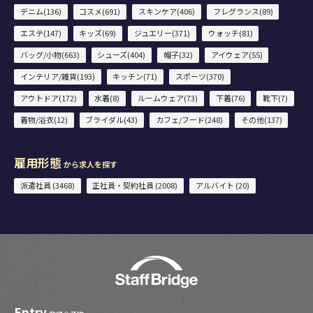
デニム(136)
コスメ(691)
スキンケア(406)
フレグランス(89)
エステ(147)
キッズ(69)
ジュエリー(371)
ウォッチ(81)
バッグ/小物(663)
シューズ(404)
帽子(32)
アイウェア(55)
インテリア/雑貨(193)
キッチン(71)
スポーツ(370)
アウトドア(172)
水着(8)
ルームウェア(73)
下着(76)
靴下(7)
着物/浴衣(12)
ブライダル(43)
カフェ/フード(248)
その他(137)
雇用形態
から求人を探す
派遣社員 (3468)
正社員・契約社員 (2008)
アルバイト (20)
Entry