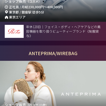
ショップ販売
（コスメ）
正社員 / 月給
230,000円
～
400,000円
東京都 / 銀座駅 徒歩5分
東京エリア
年休120日｜フェイス・ボディ・ヘアケアなどの美
容機器を取り扱うビューティーブランド《制服貸
与》
ANTEPRIMA/WIREBAG
ショップ販売
（バッグ/小物）