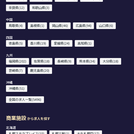
奈良県(12)
和歌山県(3)
中国
鳥取県(4)
島根県(1)
岡山県(46)
広島県(94)
山口県(6)
四国
徳島県(5)
香川県(19)
愛媛県(24)
高知県(1)
九州
福岡県(202)
佐賀県(18)
長崎県(9)
熊本県(34)
大分県(18)
宮崎県(7)
鹿児島県(20)
沖縄
沖縄県(51)
全国の求人一覧(5496)
商業施設
から求人を探す
北海道
札幌ステラプレイス(15)
札幌三越(1)
大丸札幌店(17)