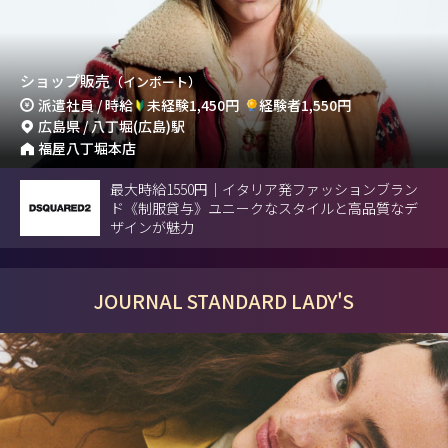
ショップ販売
（インポート）
派遣社員 / 時給
未経験1,450円
経験者1,550円
広島県 / 八丁堀(広島)駅
福屋八丁堀本店
最大時給1550円｜イタリア発ファッションブラン
ド《制服貸与》ユニークなスタイルと高品質なデ
ザインが魅力
JOURNAL STANDARD LADY'S