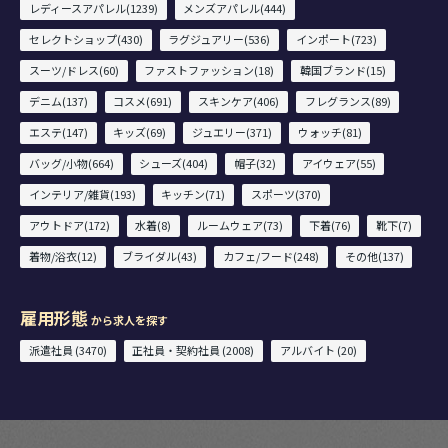
レディースアパレル(1239)
メンズアパレル(444)
セレクトショップ(430)
ラグジュアリー(536)
インポート(723)
スーツ/ドレス(60)
ファストファッション(18)
韓国ブランド(15)
デニム(137)
コスメ(691)
スキンケア(406)
フレグランス(89)
エステ(147)
キッズ(69)
ジュエリー(371)
ウォッチ(81)
バッグ/小物(664)
シューズ(404)
帽子(32)
アイウェア(55)
インテリア/雑貨(193)
キッチン(71)
スポーツ(370)
アウトドア(172)
水着(8)
ルームウェア(73)
下着(76)
靴下(7)
着物/浴衣(12)
ブライダル(43)
カフェ/フード(248)
その他(137)
雇用形態
から求人を探す
派遣社員 (3470)
正社員・契約社員 (2008)
アルバイト (20)