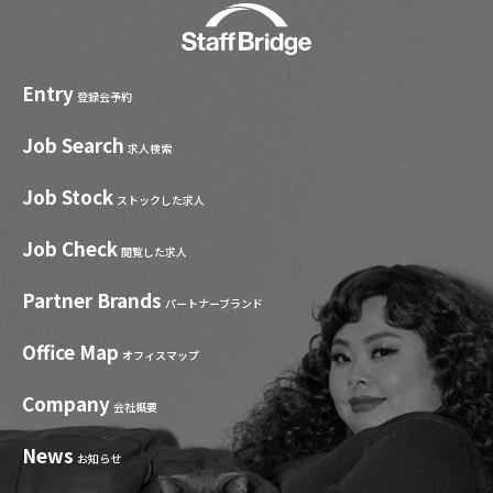
Entry
登録会予約
Job Search
求人検索
Job Stock
ストックした求人
Job Check
閲覧した求人
Partner Brands
パートナーブランド
Office Map
オフィスマップ
Company
会社概要
News
お知らせ