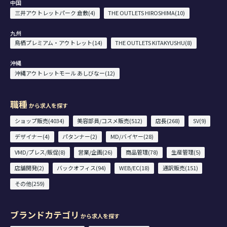
中国
三井アウトレットパーク 倉敷(4)
THE OUTLETS HIROSHIMA(10)
九州
鳥栖プレミアム・アウトレット(14)
THE OUTLETS KITAKYUSHU(8)
沖縄
沖縄アウトレットモール あしびなー(12)
職種
から求人を探す
ショップ販売(4034)
美容部員/コスメ販売(512)
店長(268)
SV(9)
デザイナー(4)
パタンナー(2)
MD/バイヤー(28)
VMD/プレス/販促(8)
営業/企画(26)
商品管理(78)
生産管理(5)
店舗開発(2)
バックオフィス(94)
WEB/EC(18)
通訳販売(151)
その他(259)
ブランドカテゴリ
から求人を探す