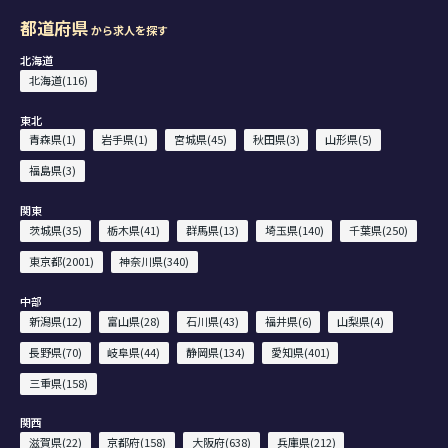
都道府県
から求人を探す
北海道
北海道(116)
東北
青森県(1)
岩手県(1)
宮城県(45)
秋田県(3)
山形県(5)
福島県(3)
関東
茨城県(35)
栃木県(41)
群馬県(13)
埼玉県(140)
千葉県(250)
東京都(2001)
神奈川県(340)
中部
新潟県(12)
富山県(28)
石川県(43)
福井県(6)
山梨県(4)
長野県(70)
岐阜県(44)
静岡県(134)
愛知県(401)
三重県(158)
関西
滋賀県(22)
京都府(158)
大阪府(638)
兵庫県(212)