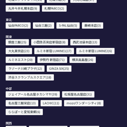
丸井今井札幌本店(9)
札幌PARCO(2)
東北
仙台PARCO(2)
仙台三越(2)
S-PAL仙台(5)
藤崎本店(3)
関東
銀座三越(25)
小田急百貨店新宿店(8)
西武池袋本店(13)
大丸東京店(23)
ルミネ新宿 LUMINE1(17)
ルミネ新宿 LUMINE2(6)
ルミネエスト(20)
伊勢丹 新宿店(71)
横浜高島屋(26)
ラゾーナ川崎プラザ(12)
GINZA SIX(25)
渋谷スクランブルスクエア(18)
中部
ジェイアール名古屋タカシマヤ(39)
松坂屋名古屋店(31)
名古屋三越栄店(13)
LACHIC(11)
mozoワンダーシティ(8)
ららぽーと愛知東郷(6)
関西