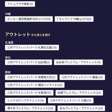
アミュプラザ博多(5)
沖縄
サンエー浦添西海岸 PARCO CITY(9)
T ギャラリア 沖縄 by DFS(4)
アウトレット
から求人を探す
北海道
三井アウトレットパーク 札幌北広島(16)
東北
三井アウトレットパーク 仙台港(2)
仙台泉プレミアム・アウトレット(4)
関東
三井アウトレットパーク 多摩南大沢(1)
三井アウトレットパーク 幕張(10)
三井アウトレットパーク 横浜ベイサイド(23)
三井アウトレットパーク 木更津(57)
佐野プレミアム・アウトレット(15)
レイクタウンアウトレット(9)
三井アウトレットパーク 入間(25)
酒々井プレミアム・アウトレット(23)
あみプレミアム・アウトレット(14)