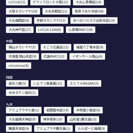
LUCUA(21)
グランフロント大阪(12)
大丸心斎橋店(24)
大阪タカシマヤ(30)
大丸京都店(21)
阪急うめだ本店(68)
大丸梅田店(8)
京都タカシマヤ(21)
あべのハルカス近鉄本店(14)
大丸神戸店(17)
LUCUA 1100(8)
心斎橋PARCO(8)
中国
岡山タカシマヤ(3)
そごう広島店(12)
福屋八丁堀本店(9)
天満屋 岡山本店(9)
広島PARCO(2)
イオンモール岡山(4)
minamoa(8)
四国
高松三越(5)
いよてつ髙島屋(13)
エミフルMASAKI(3)
ゆめタウン高松(2)
九州
アミュプラザ小倉(1)
岩田屋本店(19)
井筒屋小倉店(6)
大丸福岡天神店(9)
博多阪急(10)
山形屋 (鹿児島)(5)
鶴屋百貨店(9)
アミュプラザ鹿児島(1)
ららぽーと福岡(9)