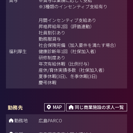
賞与
※賞与は業績に応じて支給
※3種類のインセンティブ支給有り
月間インセンティブ支給あり
昇格昇給年2回（評価連動）
社員割引あり
勤務服貸与
社会保険完備（加入要件を満たす場合）
福利厚生
健康診断年1回（社保加入者）
研修制度あり
年次有給休暇（比例付与）
産休/育休実績多数（社保加入者）
夏季休暇(3日)、冬季休暇(3日)
慶弔休暇
勤務先
MAP
同じ商業施設の求人一覧
勤務地
広島PARCO