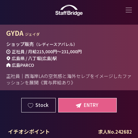
GYDA
ジェイダ
ショップ販売
（レディースアパレル）
正社員 / 月給
215,000円
～
231,000円
広島県 / 八丁堀(広島)駅
広島PARCO
正社員｜西海岸LAの空気感と海外セレブをイメージしたファ
ッションを展開《賞与昇給あり》
Stock
ENTRY
イチオシポイント
求人No.242682