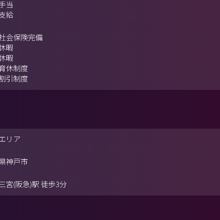
手当
支給
社会保険完備
休暇
休暇
育休制度
割引制度
エリア
県神戸市
三宮(阪急)駅 徒歩3分