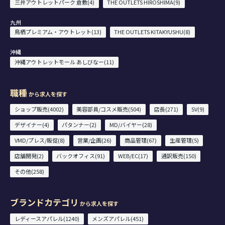
三井アウトレットパーク 倉敷(4)
THE OUTLETS HIROSHIMA(9)
九州
鳥栖プレミアム・アウトレット(13)
THE OUTLETS KITAKYUSHU(8)
沖縄
沖縄アウトレットモール あしびなー(11)
職種
から求人を探す
ショップ販売(4002)
美容部員/コスメ販売(504)
店長(271)
SV(9)
デザイナー(4)
パタンナー(2)
MD/バイヤー(28)
VMD/プレス/販促(8)
営業/企画(26)
商品管理(67)
生産管理(5)
店舗開発(2)
バックオフィス(91)
WEB/EC(17)
通訳販売(150)
その他(258)
ブランドカテゴリ
から求人を探す
レディースアパレル(1240)
メンズアパレル(451)