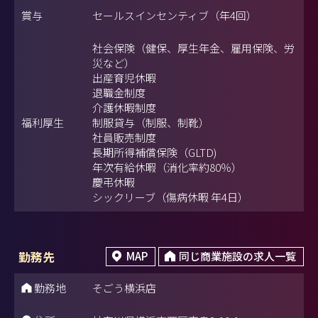
賞与
セールスインセンティブ（年4回）
社会保険（健保、厚生年金、雇用保険、労
災など）
出産育児休暇
退職金制度
介護休暇制度
福利厚生
制服貸与（制服、制靴）
社員販売制度
長期所得補償保険（GLTD)
年次有給休暇（消化率約80％）
慶弔休暇
シックリーブ（傷病休暇 年4日）
勤務先
MAP
同じ商業施設の求人一覧
勤務地
そごう横浜店