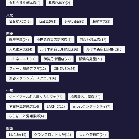
丸井今井札幌本店(9)
札幌PARCO(2)
東北
仙台PARCO(2)
仙台三越(1)
S-PAL仙台(6)
藤崎本店(3)
関東
銀座三越(24)
小田急百貨店新宿店(7)
西武池袋本店(12)
大丸東京店(24)
ルミネ新宿 LUMINE1(16)
ルミネ新宿 LUMINE2(5)
ルミネエスト(17)
伊勢丹 新宿店(72)
横浜高島屋(27)
ラゾーナ川崎プラザ(12)
GINZA SIX(26)
渋谷スクランブルスクエア(16)
中部
ジェイアール名古屋タカシマヤ(36)
松坂屋名古屋店(30)
名古屋三越栄店(14)
LACHIC(12)
mozoワンダーシティ(7)
ららぽーと愛知東郷(6)
関西
LUCUA(19)
グランフロント大阪(11)
大丸心斎橋店(24)