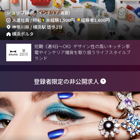
ショップ販売
（インテリア/雑貨）
派遣社員 / 時給
未経験1,500円
経験者1,600円
神奈川県 / 横浜駅 徒歩3分
横浜ポルタ
短期《週4日〜OK》デザイン性の高いキッチン家
電やインテリア雑貨を取り扱うライフスタイルブ
ランド
登録者限定の非公開求人