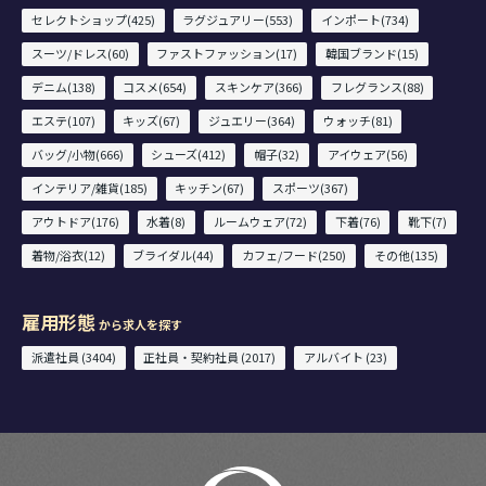
セレクトショップ(425)
ラグジュアリー(553)
インポート(734)
スーツ/ドレス(60)
ファストファッション(17)
韓国ブランド(15)
デニム(138)
コスメ(654)
スキンケア(366)
フレグランス(88)
エステ(107)
キッズ(67)
ジュエリー(364)
ウォッチ(81)
バッグ/小物(666)
シューズ(412)
帽子(32)
アイウェア(56)
インテリア/雑貨(185)
キッチン(67)
スポーツ(367)
アウトドア(176)
水着(8)
ルームウェア(72)
下着(76)
靴下(7)
着物/浴衣(12)
ブライダル(44)
カフェ/フード(250)
その他(135)
雇用形態
から求人を探す
派遣社員 (3404)
正社員・契約社員 (2017)
アルバイト (23)