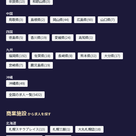
奈良県(13)
和歌山県(3)
中国
鳥取県(3)
島根県(2)
岡山県(44)
広島県(93)
山口県(7)
四国
徳島県(5)
香川県(19)
愛媛県(24)
高知県(1)
九州
福岡県(192)
佐賀県(18)
長崎県(8)
熊本県(32)
大分県(17)
宮崎県(7)
鹿児島県(19)
沖縄
沖縄県(49)
全国の求人一覧(5432)
商業施設
から求人を探す
北海道
札幌ステラプレイス(13)
札幌三越(1)
大丸札幌店(18)