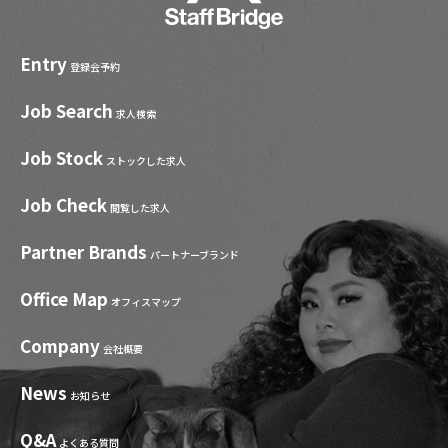
Entry
登録会予約
Job Search
求人検索
Job Stock
ストックした求人
Job Check
閲覧した求人
Partner Brands
パートナーブランド
Office Map
オフィスマップ
Company
会社概要
News
お知らせ
Q&A
よくある質問