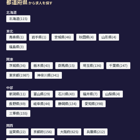
都道府県
から求人を探す
北海道
北海道(115)
東北
青森県(1)
岩手県(1)
宮城県(46)
秋田県(4)
山形県(4)
福島県(3)
関東
茨城県(36)
栃木県(43)
群馬県(15)
埼玉県(136)
千葉県(247)
東京都(1987)
神奈川県(341)
中部
新潟県(11)
富山県(29)
石川県(43)
福井県(7)
山梨県(4)
長野県(69)
岐阜県(44)
静岡県(134)
愛知県(398)
三重県(155)
関西
滋賀県(22)
京都府(156)
大阪府(625)
兵庫県(212)