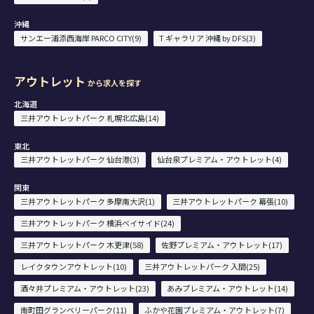
沖縄
サンエー浦添西海岸 PARCO CITY(9)
T ギャラリア 沖縄 by DFS(3)
アウトレット
から求人を探す
北海道
三井アウトレットパーク 札幌北広島(14)
東北
三井アウトレットパーク 仙台港(3)
仙台泉プレミアム・アウトレット(4)
関東
三井アウトレットパーク 多摩南大沢(1)
三井アウトレットパーク 幕張(10)
三井アウトレットパーク 横浜ベイサイド(24)
三井アウトレットパーク 木更津(58)
佐野プレミアム・アウトレット(17)
レイクタウンアウトレット(10)
三井アウトレットパーク 入間(25)
酒々井プレミアム・アウトレット(23)
あみプレミアム・アウトレット(14)
南町田グランベリーパーク(11)
ふかや花園プレミアム・アウトレット(7)