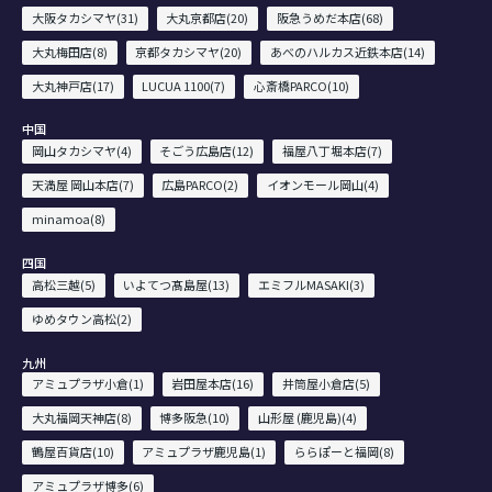
大阪タカシマヤ(31)
大丸京都店(20)
阪急うめだ本店(68)
大丸梅田店(8)
京都タカシマヤ(20)
あべのハルカス近鉄本店(14)
大丸神戸店(17)
LUCUA 1100(7)
心斎橋PARCO(10)
中国
岡山タカシマヤ(4)
そごう広島店(12)
福屋八丁堀本店(7)
天満屋 岡山本店(7)
広島PARCO(2)
イオンモール岡山(4)
minamoa(8)
四国
高松三越(5)
いよてつ髙島屋(13)
エミフルMASAKI(3)
ゆめタウン高松(2)
九州
アミュプラザ小倉(1)
岩田屋本店(16)
井筒屋小倉店(5)
大丸福岡天神店(8)
博多阪急(10)
山形屋 (鹿児島)(4)
鶴屋百貨店(10)
アミュプラザ鹿児島(1)
ららぽーと福岡(8)
アミュプラザ博多(6)