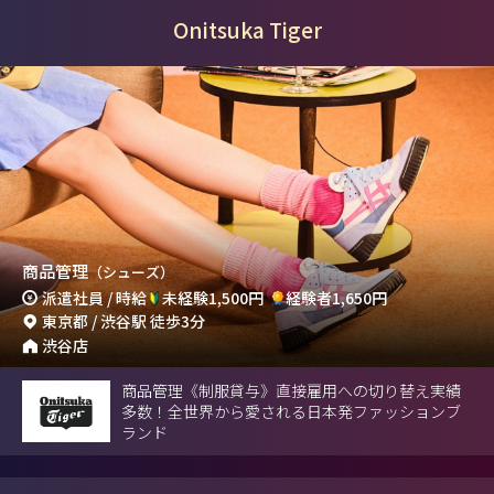
Onitsuka Tiger
商品管理
（シューズ）
派遣社員 / 時給
未経験1,500円
経験者1,650円
東京都 / 渋谷駅 徒歩3分
渋谷店
商品管理《制服貸与》直接雇用への切り替え実績
多数！全世界から愛される日本発ファッションブ
ランド