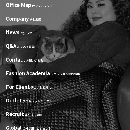
Office Map
オフィスマップ
Company
会社概要
News
お知らせ
Q&A
よくある質問
Contact
お問い合わせ
Fashion Academia
ファッション業界情報
For Client
法人のお客様へ
Outlet
アウトレット シェアNo.1
Recruit
弊社採用情報
Global
海外採用プロジェクト