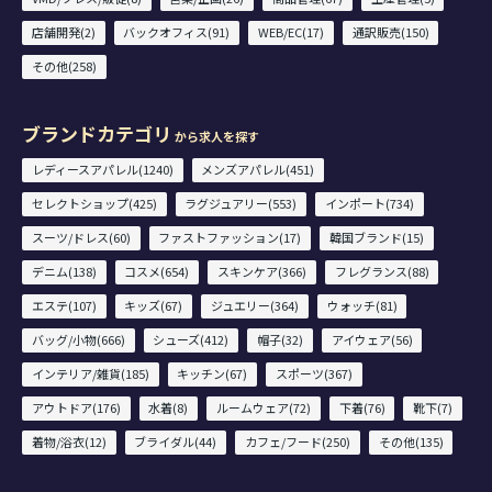
店舗開発(2)
バックオフィス(91)
WEB/EC(17)
通訳販売(150)
その他(258)
ブランドカテゴリ
から求人を探す
レディースアパレル(1240)
メンズアパレル(451)
セレクトショップ(425)
ラグジュアリー(553)
インポート(734)
スーツ/ドレス(60)
ファストファッション(17)
韓国ブランド(15)
デニム(138)
コスメ(654)
スキンケア(366)
フレグランス(88)
エステ(107)
キッズ(67)
ジュエリー(364)
ウォッチ(81)
バッグ/小物(666)
シューズ(412)
帽子(32)
アイウェア(56)
インテリア/雑貨(185)
キッチン(67)
スポーツ(367)
アウトドア(176)
水着(8)
ルームウェア(72)
下着(76)
靴下(7)
着物/浴衣(12)
ブライダル(44)
カフェ/フード(250)
その他(135)