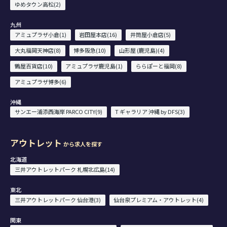
ゆめタウン高松(2)
九州
アミュプラザ小倉(1)
岩田屋本店(16)
井筒屋小倉店(5)
大丸福岡天神店(8)
博多阪急(10)
山形屋 (鹿児島)(4)
鶴屋百貨店(10)
アミュプラザ鹿児島(1)
ららぽーと福岡(8)
アミュプラザ博多(6)
沖縄
サンエー浦添西海岸 PARCO CITY(9)
T ギャラリア 沖縄 by DFS(3)
アウトレット
から求人を探す
北海道
三井アウトレットパーク 札幌北広島(14)
東北
三井アウトレットパーク 仙台港(3)
仙台泉プレミアム・アウトレット(4)
関東