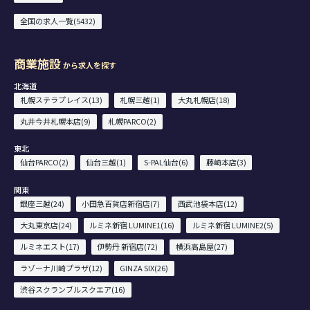
全国の求人一覧(5432)
商業施設
から求人を探す
北海道
札幌ステラプレイス(13)
札幌三越(1)
大丸札幌店(18)
丸井今井札幌本店(9)
札幌PARCO(2)
東北
仙台PARCO(2)
仙台三越(1)
S-PAL仙台(6)
藤崎本店(3)
関東
銀座三越(24)
小田急百貨店新宿店(7)
西武池袋本店(12)
大丸東京店(24)
ルミネ新宿 LUMINE1(16)
ルミネ新宿 LUMINE2(5)
ルミネエスト(17)
伊勢丹 新宿店(72)
横浜高島屋(27)
ラゾーナ川崎プラザ(12)
GINZA SIX(26)
渋谷スクランブルスクエア(16)