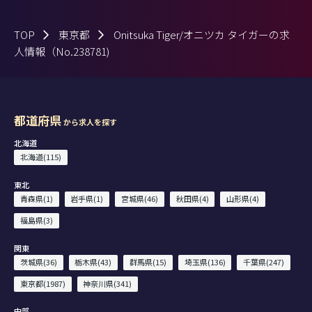
TOP
東京都
Onitsuka Tiger/オニツカ タイガーの求
人情報（No.238781)
都道府県
から求人を探す
北海道
北海道(115)
東北
青森県(1)
岩手県(1)
宮城県(46)
秋田県(4)
山形県(4)
福島県(3)
関東
茨城県(36)
栃木県(43)
群馬県(15)
埼玉県(136)
千葉県(247)
東京都(1987)
神奈川県(341)
中部