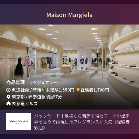
Maison Margiela
商品管理
（ラグジュアリー）
派遣社員 / 時給
未経験1,550円
経験者1,700円
東京都 / 表参道駅 徒歩7分
表参道ヒルズ
バックヤード｜足袋から着想を得たブーツや出来
事を香りで再現したフレグランスが人気《経験者
歓迎》