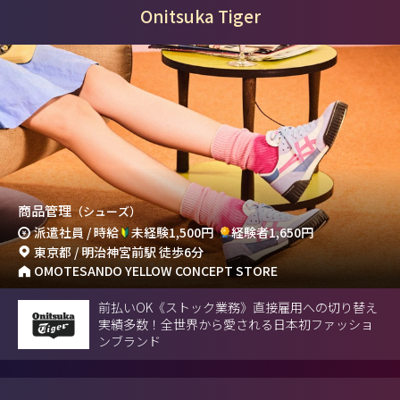
Onitsuka Tiger
商品管理
（シューズ）
派遣社員 / 時給
未経験1,500円
経験者1,650円
東京都 / 明治神宮前駅 徒歩6分
OMOTESANDO YELLOW CONCEPT STORE
前払いOK《ストック業務》直接雇用への切り替え
実績多数！全世界から愛される日本初ファッショ
ンブランド