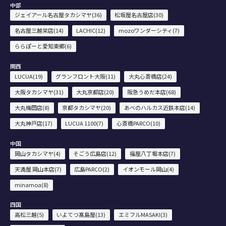
中部
ジェイアール名古屋タカシマヤ(36)
松坂屋名古屋店(30)
名古屋三越栄店(14)
LACHIC(12)
mozoワンダーシティ(7)
ららぽーと愛知東郷(6)
関西
LUCUA(19)
グランフロント大阪(11)
大丸心斎橋店(24)
大阪タカシマヤ(31)
大丸京都店(20)
阪急うめだ本店(68)
大丸梅田店(8)
京都タカシマヤ(20)
あべのハルカス近鉄本店(14)
大丸神戸店(17)
LUCUA 1100(7)
心斎橋PARCO(10)
中国
岡山タカシマヤ(4)
そごう広島店(12)
福屋八丁堀本店(7)
天満屋 岡山本店(7)
広島PARCO(2)
イオンモール岡山(4)
minamoa(8)
四国
高松三越(5)
いよてつ髙島屋(13)
エミフルMASAKI(3)