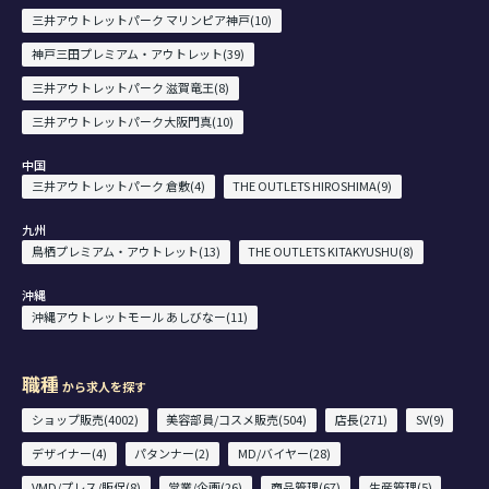
三井アウトレットパーク マリンピア神戸(10)
神戸三田プレミアム・アウトレット(39)
三井アウトレットパーク 滋賀竜王(8)
三井アウトレットパーク大阪門真(10)
中国
三井アウトレットパーク 倉敷(4)
THE OUTLETS HIROSHIMA(9)
九州
鳥栖プレミアム・アウトレット(13)
THE OUTLETS KITAKYUSHU(8)
沖縄
沖縄アウトレットモール あしびなー(11)
職種
から求人を探す
ショップ販売(4002)
美容部員/コスメ販売(504)
店長(271)
SV(9)
デザイナー(4)
パタンナー(2)
MD/バイヤー(28)
VMD/プレス/販促(8)
営業/企画(26)
商品管理(67)
生産管理(5)