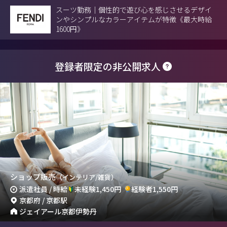
スーツ勤務｜個性的で遊び心を感じさせるデザイ
ンやシンプルなカラーアイテムが特徴《最大時給
1600円》
登録者限定の非公開求人
ショップ販売
（インテリア/雑貨）
派遣社員 / 時給
未経験1,450円
経験者1,550円
京都府 / 京都駅
ジェイアール京都伊勢丹