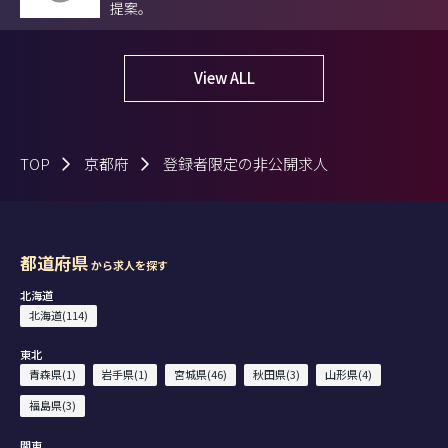
提案。
View ALL
TOP
京都府
登録者限定の非公開求人
都道府県
から求人を探す
北海道
北海道(114)
東北
青森県(1)
岩手県(1)
宮城県(46)
秋田県(3)
山形県(4)
福島県(3)
関東