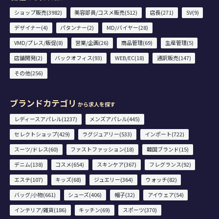
ショップ販売(3982)
美容部員/コスメ販売(512)
店長(271)
SV(9)
デザイナー(4)
パタンナー(2)
MD/バイヤー(28)
VMD/プレス/販促(8)
営業/企画(26)
商品管理(69)
生産管理(5)
店舗開発(2)
バックオフィス(93)
WEB/EC(18)
通訳販売(147)
その他(256)
ブランドカテゴリ
から求人を探す
レディースアパレル(1237)
メンズアパレル(445)
セレクトショップ(429)
ラグジュアリー(533)
インポート(722)
スーツ/ドレス(60)
ファストファッション(18)
韓国ブランド(15)
デニム(138)
コスメ(654)
スキンケア(367)
フレグランス(92)
エステ(107)
キッズ(68)
ジュエリー(364)
ウォッチ(82)
バッグ/小物(661)
シューズ(406)
帽子(32)
アイウェア(54)
インテリア/雑貨(186)
キッチン(69)
スポーツ(370)