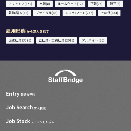
アウトドア(171)
水着(8)
ルームウェア(72)
下着(74)
靴下(6)
着物/浴衣(12)
ブライダル(43)
カフェ/フード(247)
その他(134)
雇用形態
から求人を探す
派遣社員 (3396)
正社員・契約社員 (2016)
アルバイト (20)
Entry
登録会予約
Job Search
求人検索
Job Stock
ストックした求人