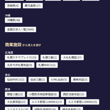
宮崎県(6)
鹿児島県(17)
沖縄
沖縄県(48)
全国の求人一覧(5406)
商業施設
から求人を探す
北海道
札幌ステラプレイス(15)
札幌三越(1)
大丸札幌店(17)
丸井今井札幌本店(9)
札幌PARCO(2)
東北
仙台PARCO(2)
仙台三越(1)
S-PAL仙台(5)
藤崎本店(3)
関東
銀座三越(22)
小田急百貨店新宿店(8)
西武池袋本店(13)
大丸東京店(22)
ルミネ新宿 LUMINE1(17)
ルミネ新宿 LUMINE2(5)
ルミネエスト(18)
伊勢丹 新宿店(68)
横浜高島屋(25)