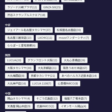
ラゾーナ川崎プラザ(12)
GINZA SIX(25)
渋谷スクランブルスクエア(18)
中部
ジェイアール名古屋タカシマヤ(37)
松坂屋名古屋店(30)
名古屋三越栄店(13)
LACHIC(11)
mozoワンダーシティ(7)
ららぽーと愛知東郷(6)
関西
LUCUA(20)
グランフロント大阪(12)
大丸心斎橋店(26)
大阪タカシマヤ(30)
大丸京都店(21)
阪急うめだ本店(67)
大丸梅田店(8)
京都タカシマヤ(21)
あべのハルカス近鉄本店(14)
大丸神戸店(16)
LUCUA 1100(7)
心斎橋PARCO(8)
中国
岡山タカシマヤ(4)
そごう広島店(12)
福屋八丁堀本店(7)
天満屋 岡山本店(9)
広島PARCO(2)
イオンモール岡山(4)