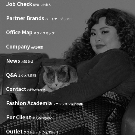
Job Check
閲覧した求人
Partner Brands
パートナーブランド
Office Map
オフィスマップ
Company
会社概要
News
お知らせ
Q&A
よくある質問
Contact
お問い合わせ
Fashion Academia
ファッション業界情報
For Client
法人のお客様へ
Outlet
アウトレット シェアNo.1