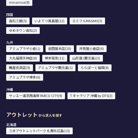
minamoa(8)
四国
高松三越(5)
いよてつ髙島屋(12)
エミフルMASAKI(3)
ゆめタウン高松(2)
九州
アミュプラザ小倉(1)
岩田屋本店(20)
井筒屋小倉店(6)
大丸福岡天神店(8)
博多阪急(11)
山形屋 (鹿児島)(3)
鶴屋百貨店(9)
アミュプラザ鹿児島(1)
ららぽーと福岡(8)
アミュプラザ博多(6)
沖縄
サンエー浦添西海岸 PARCO CITY(9)
T ギャラリア 沖縄 by DFS(3)
アウトレット
から求人を探す
北海道
三井アウトレットパーク 札幌北広島(15)