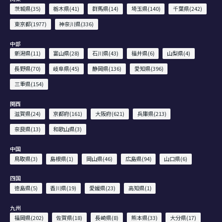
茨城県(35)
栃木県(41)
群馬県(14)
埼玉県(140)
千葉県(242)
東京都(1977)
神奈川県(336)
中部
新潟県(11)
富山県(28)
石川県(43)
福井県(6)
山梨県(4)
長野県(70)
岐阜県(45)
静岡県(136)
愛知県(396)
三重県(154)
関西
滋賀県(24)
京都府(161)
大阪府(621)
兵庫県(213)
奈良県(13)
和歌山県(3)
中国
鳥取県(3)
島根県(1)
岡山県(46)
広島県(94)
山口県(6)
四国
徳島県(5)
香川県(19)
愛媛県(23)
高知県(1)
九州
福岡県(202)
佐賀県(18)
長崎県(8)
熊本県(33)
大分県(17)