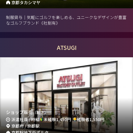
京都タカシマヤ
制服貸与｜気軽にゴルフを楽しめる、ユニークなデザインが豊富
なゴルフブランド《社割有》
ATSUGI
ショップ販売
（靴下）
派遣社員 / 時給
未経験1,450円
経験者1,550円
京都府 / 京都駅
京都駅地下街ポルタ