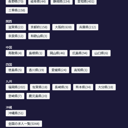
長野県(70)
岐阜県(44)
静岡県(134)
愛知県(401)
三重県(158)
関西
滋賀県(22)
京都府(158)
大阪府(638)
兵庫県(212)
奈良県(12)
和歌山県(3)
中国
鳥取県(4)
島根県(1)
岡山県(46)
広島県(94)
山口県(6)
四国
徳島県(5)
香川県(19)
愛媛県(24)
高知県(1)
九州
福岡県(202)
佐賀県(18)
長崎県(9)
熊本県(34)
大分県(18)
宮崎県(7)
鹿児島県(20)
沖縄
沖縄県(51)
全国の求人一覧(5344)