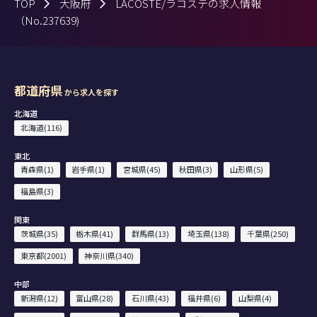
TOP
大阪府
LACOSTE/ラコステの求人情報
（No.237639)
都道府県
から求人を探す
北海道
北海道(116)
東北
青森県(1)
岩手県(1)
宮城県(45)
秋田県(3)
山形県(5)
福島県(3)
関東
茨城県(35)
栃木県(41)
群馬県(13)
埼玉県(138)
千葉県(250)
東京都(2001)
神奈川県(340)
中部
新潟県(12)
富山県(28)
石川県(43)
福井県(6)
山梨県(4)