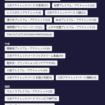
三井アウトレットパーク 木更津(57)
佐野プレミアム・アウトレット(15)
レイクタウンアウトレット(9)
三井アウトレットパーク 入間(23)
酒々井プレミアム・アウトレット(23)
あみプレミアム・アウトレット(14)
南町田グランベリーパーク(11)
ふかや花園プレミアム・アウトレット(7)
THE OUTLETS SHONAN HIRATSUKA(4)
中部
御殿場プレミアム・アウトレット(53)
三井アウトレットパーク ジャズドリーム長島(44)
軽井沢・プリンスショッピングプラザ(45)
土岐プレミアム・アウトレット(24)
三井アウトレットパーク 北陸小矢部(8)
三井アウトレットパーク 岡崎(24)
関西
りんくうプレミアム・アウトレット(18)
三井アウトレットパーク マリンピア神戸(9)