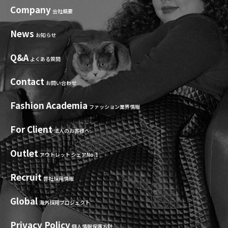
Company
会社概要
News
お知らせ
Q&A
よくある質問
Contact
お問い合わせ
Fashion Academia
ファッション業界情報
For Client
法人のお客様へ
Outlet
アウトレット シェアNo.1
Recruit
弊社採用情報
Global
海外採用プロジェクト
Privacy Policy
個人情報保護方針