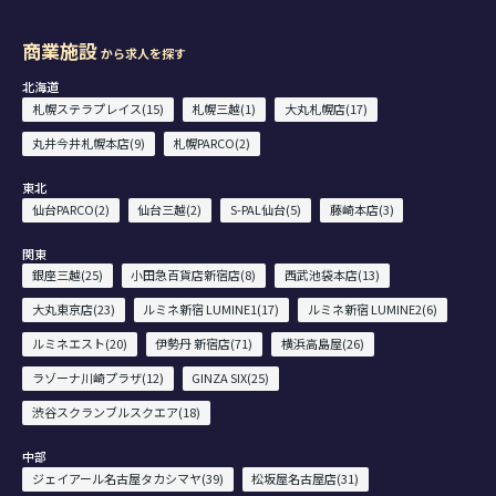
商業施設
から求人を探す
北海道
札幌ステラプレイス(15)
札幌三越(1)
大丸札幌店(17)
丸井今井札幌本店(9)
札幌PARCO(2)
東北
仙台PARCO(2)
仙台三越(2)
S-PAL仙台(5)
藤崎本店(3)
関東
銀座三越(25)
小田急百貨店新宿店(8)
西武池袋本店(13)
大丸東京店(23)
ルミネ新宿 LUMINE1(17)
ルミネ新宿 LUMINE2(6)
ルミネエスト(20)
伊勢丹 新宿店(71)
横浜高島屋(26)
ラゾーナ川崎プラザ(12)
GINZA SIX(25)
渋谷スクランブルスクエア(18)
中部
ジェイアール名古屋タカシマヤ(39)
松坂屋名古屋店(31)