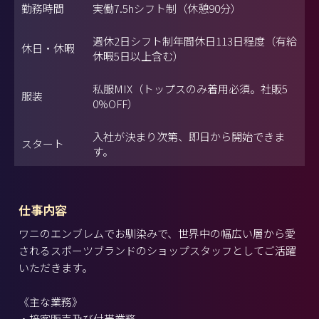
勤務時間
実働7.5hシフト制（休憩90分）
週休2日シフト制年間休日113日程度（有給
休日・休暇
休暇5日以上含む）
私服MIX（トップスのみ着用必須。社販5
服装
0%OFF）
入社が決まり次第、即日から開始できま
スタート
す。
仕事内容
ワニのエンブレムでお馴染みで、世界中の幅広い層から愛
されるスポーツブランドのショップスタッフとしてご活躍
いただきます。
《主な業務》
・接客販売及び付帯業務