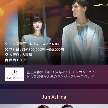
ショップ販売
（レディースアパレル）
正社員 / 月給
300,000円
～
450,000円
大阪府 / 大阪駅
関西エリア
正社員募集《年2回賞与あり》エレガントかつモー
ドな雰囲気が人気のラグジュアリーブランド
Jun Ashida