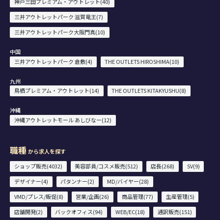
神戸三田プレミアム・アウトレット(40)
三井アウトレットパーク 滋賀竜王(7)
三井アウトレットパーク大阪門真(10)
中国
三井アウトレットパーク 倉敷(4)
THE OUTLETS HIROSHIMA(10)
九州
鳥栖プレミアム・アウトレット(14)
THE OUTLETS KITAKYUSHU(8)
沖縄
沖縄アウトレットモール あしびなー(12)
職種
から求人を探す
ショップ販売(4032)
美容部員/コスメ販売(512)
店長(268)
SV(9)
デザイナー(4)
パタンナー(2)
MD/バイヤー(28)
VMD/プレス/販促(8)
営業/企画(26)
商品管理(77)
生産管理(5)
店舗開発(2)
バックオフィス(94)
WEB/EC(18)
通訳販売(151)