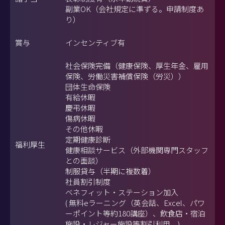
副業OK（会社規定に準ずる。申請制度あ
り）
賞与
インセンティブ有
社会保険完備（健康保険、厚生年金、雇用
保険、労働災害補償保険（労災））
団体生命保険
有給休暇
慶弔休暇
傷病休暇
その他休暇
定期健康診断
福利厚生
健康相談サービス（外部機関専門スタッフ
との面談）
制服貸与（半期に複数着）
社員割引制度
ベネフィット・ステーション加入
( 無料eラーニング（英会話、Excel、パワ
ーポイント等約180講座）、飲食店・宿泊
施設・レジャー施設等割引利用 )