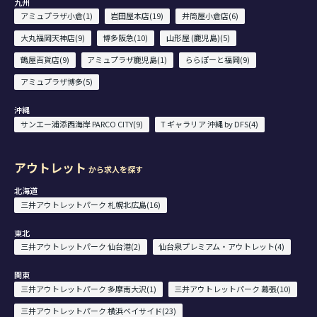
九州
アミュプラザ小倉(1)
岩田屋本店(19)
井筒屋小倉店(6)
大丸福岡天神店(9)
博多阪急(10)
山形屋 (鹿児島)(5)
鶴屋百貨店(9)
アミュプラザ鹿児島(1)
ららぽーと福岡(9)
アミュプラザ博多(5)
沖縄
サンエー浦添西海岸 PARCO CITY(9)
T ギャラリア 沖縄 by DFS(4)
アウトレット
から求人を探す
北海道
三井アウトレットパーク 札幌北広島(16)
東北
三井アウトレットパーク 仙台港(2)
仙台泉プレミアム・アウトレット(4)
関東
三井アウトレットパーク 多摩南大沢(1)
三井アウトレットパーク 幕張(10)
三井アウトレットパーク 横浜ベイサイド(23)