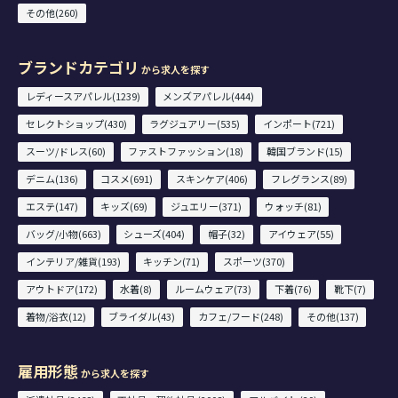
その他(260)
ブランドカテゴリ
から求人を探す
レディースアパレル(1239)
メンズアパレル(444)
セレクトショップ(430)
ラグジュアリー(535)
インポート(721)
スーツ/ドレス(60)
ファストファッション(18)
韓国ブランド(15)
デニム(136)
コスメ(691)
スキンケア(406)
フレグランス(89)
エステ(147)
キッズ(69)
ジュエリー(371)
ウォッチ(81)
バッグ/小物(663)
シューズ(404)
帽子(32)
アイウェア(55)
インテリア/雑貨(193)
キッチン(71)
スポーツ(370)
アウトドア(172)
水着(8)
ルームウェア(73)
下着(76)
靴下(7)
着物/浴衣(12)
ブライダル(43)
カフェ/フード(248)
その他(137)
雇用形態
から求人を探す