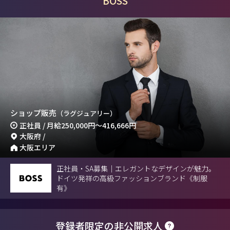
BOSS
ショップ販売
（ラグジュアリー）
正社員 / 月給
250,000円
～
416,666円
大阪府 /
大阪エリア
正社員・SA募集｜エレガントなデザインが魅力。
ドイツ発祥の高級ファッションブランド《制服
有》
登録者限定の非公開求人