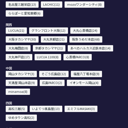
名古屋三越栄店(13)
LACHIC(11)
mozoワンダーシティ(8)
ららぽーと愛知東郷(6)
関西
LUCUA(21)
グランフロント大阪(12)
大丸心斎橋店(24)
大阪タカシマヤ(30)
大丸京都店(21)
阪急うめだ本店(68)
大丸梅田店(8)
京都タカシマヤ(21)
あべのハルカス近鉄本店(14)
大丸神戸店(17)
LUCUA 1100(8)
心斎橋PARCO(8)
中国
岡山タカシマヤ(3)
そごう広島店(12)
福屋八丁堀本店(9)
天満屋 岡山本店(9)
広島PARCO(2)
イオンモール岡山(4)
minamoa(8)
四国
高松三越(5)
いよてつ髙島屋(13)
エミフルMASAKI(3)
ゆめタウン高松(2)