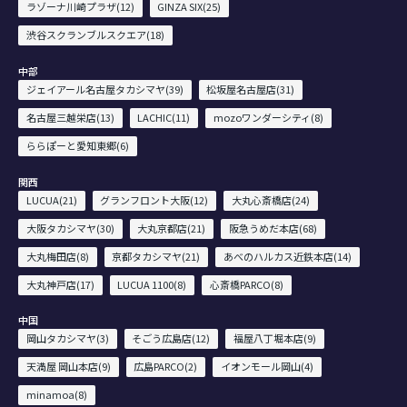
ラゾーナ川崎プラザ(12)
GINZA SIX(25)
渋谷スクランブルスクエア(18)
中部
ジェイアール名古屋タカシマヤ(39)
松坂屋名古屋店(31)
名古屋三越栄店(13)
LACHIC(11)
mozoワンダーシティ(8)
ららぽーと愛知東郷(6)
関西
LUCUA(21)
グランフロント大阪(12)
大丸心斎橋店(24)
大阪タカシマヤ(30)
大丸京都店(21)
阪急うめだ本店(68)
大丸梅田店(8)
京都タカシマヤ(21)
あべのハルカス近鉄本店(14)
大丸神戸店(17)
LUCUA 1100(8)
心斎橋PARCO(8)
中国
岡山タカシマヤ(3)
そごう広島店(12)
福屋八丁堀本店(9)
天満屋 岡山本店(9)
広島PARCO(2)
イオンモール岡山(4)
minamoa(8)