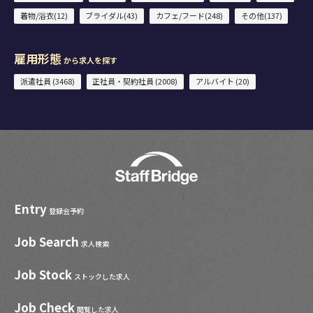
着物/浴衣(12)
ブライダル(43)
カフェ/フード(248)
その他(137)
雇用形態
から求人を探す
派遣社員 (3468)
正社員・契約社員 (2008)
アルバイト (20)
Entry
登録会予約
Job Search
求人検索
Job Stock
ストックした求人
Job Check
閲覧した求人