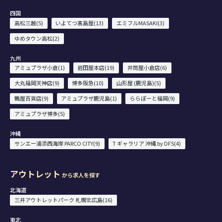
四国
高松三越(5)
いよてつ髙島屋(13)
エミフルMASAKI(3)
ゆめタウン高松(2)
九州
アミュプラザ小倉(1)
岩田屋本店(19)
井筒屋小倉店(6)
大丸福岡天神店(9)
博多阪急(10)
山形屋 (鹿児島)(5)
鶴屋百貨店(9)
アミュプラザ鹿児島(1)
ららぽーと福岡(9)
アミュプラザ博多(5)
沖縄
サンエー浦添西海岸 PARCO CITY(9)
T ギャラリア 沖縄 by DFS(4)
アウトレット
から求人を探す
北海道
三井アウトレットパーク 札幌北広島(16)
東北