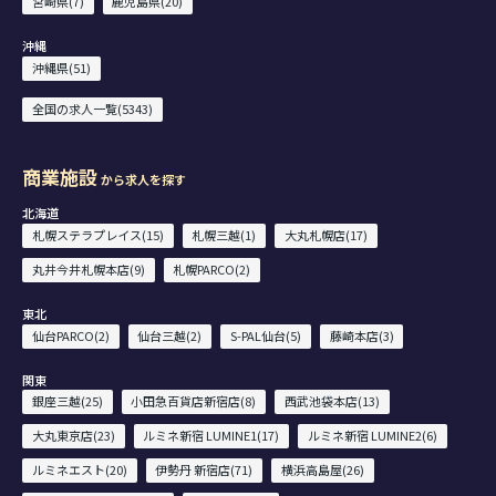
宮崎県(7)
鹿児島県(20)
沖縄
沖縄県(51)
全国の求人一覧(5343)
商業施設
から求人を探す
北海道
札幌ステラプレイス(15)
札幌三越(1)
大丸札幌店(17)
丸井今井札幌本店(9)
札幌PARCO(2)
東北
仙台PARCO(2)
仙台三越(2)
S-PAL仙台(5)
藤崎本店(3)
関東
銀座三越(25)
小田急百貨店新宿店(8)
西武池袋本店(13)
大丸東京店(23)
ルミネ新宿 LUMINE1(17)
ルミネ新宿 LUMINE2(6)
ルミネエスト(20)
伊勢丹 新宿店(71)
横浜高島屋(26)