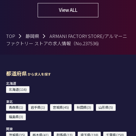
View ALL
TOP
静岡県
ARMANI FACTORY STORE/アルマーニ
ファクトリー ストアの求人情報（No.237536)
都道府県
から求人を探す
北海道
北海道(116)
東北
青森県(1)
岩手県(1)
宮城県(45)
秋田県(3)
山形県(5)
福島県(3)
関東
茨城県(35)
栃木県(41)
群馬県(13)
埼玉県(138)
千葉県(250)