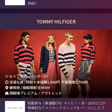
自由》
TOMMY HILFIGER
ショップ販売
（インポート）
派遣社員 / 時給
未経験1,600円
経験者1,700円
静岡県 / 御殿場駅 徒歩0分
御殿場プレミアム・アウトレット
制服貸与《車通勤OK》ネイビー・赤・白のロゴが
特徴的なアメリカンクラシックをベースにしたブ