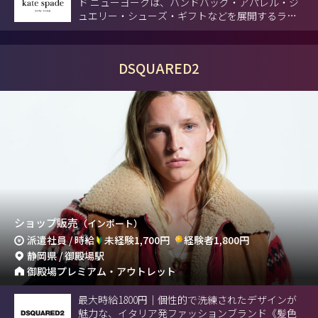
ド ニューヨークは、ハンドバッグ・アパレル・ジ
ュエリー・シューズ・ギフトなどを展開するライ
フスタイルブランドです。
DSQUARED2
ショップ販売
（インポート）
派遣社員 / 時給
未経験1,700円
経験者1,800円
静岡県 / 御殿場駅
御殿場プレミアム・アウトレット
最大時給1800円｜個性的で洗練されたデザインが
魅力な、イタリア発ファッションブランド《髪色