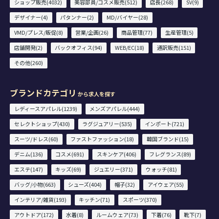
ショップ販売(4032)
美容部員/コスメ販売(512)
店長(268)
SV(9)
デザイナー(4)
パタンナー(2)
MD/バイヤー(28)
VMD/プレス/販促(8)
営業/企画(26)
商品管理(77)
生産管理(5)
店舗開発(2)
バックオフィス(94)
WEB/EC(18)
通訳販売(151)
その他(260)
ブランドカテゴリ
から求人を探す
レディースアパレル(1239)
メンズアパレル(444)
セレクトショップ(430)
ラグジュアリー(535)
インポート(721)
スーツ/ドレス(60)
ファストファッション(18)
韓国ブランド(15)
デニム(136)
コスメ(691)
スキンケア(406)
フレグランス(89)
エステ(147)
キッズ(69)
ジュエリー(371)
ウォッチ(81)
バッグ/小物(663)
シューズ(404)
帽子(32)
アイウェア(55)
インテリア/雑貨(193)
キッチン(71)
スポーツ(370)
アウトドア(172)
水着(8)
ルームウェア(73)
下着(76)
靴下(7)