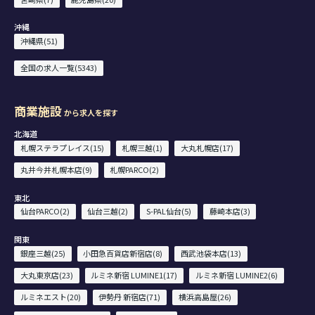
沖縄
沖縄県(51)
全国の求人一覧(5343)
商業施設
から求人を探す
北海道
札幌ステラプレイス(15)
札幌三越(1)
大丸札幌店(17)
丸井今井札幌本店(9)
札幌PARCO(2)
東北
仙台PARCO(2)
仙台三越(2)
S-PAL仙台(5)
藤崎本店(3)
関東
銀座三越(25)
小田急百貨店新宿店(8)
西武池袋本店(13)
大丸東京店(23)
ルミネ新宿 LUMINE1(17)
ルミネ新宿 LUMINE2(6)
ルミネエスト(20)
伊勢丹 新宿店(71)
横浜高島屋(26)