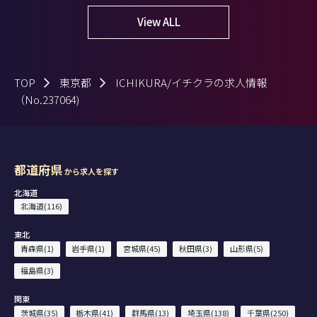
View ALL
TOP
東京都
ICHIKURA/イチクラの求人情報
（No.237064)
都道府県
から求人を探す
北海道
北海道(116)
東北
青森県(1)
岩手県(1)
宮城県(45)
秋田県(3)
山形県(5)
福島県(3)
関東
茨城県(35)
栃木県(41)
群馬県(13)
埼玉県(138)
千葉県(250)