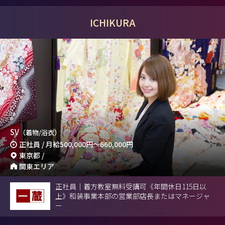
ICHIKURA
SV
（着物/浴衣）
正社員 / 月給
500,000円
～
660,000円
東京都 /
関東エリア
正社員｜着方教室無料受講可《年間休日115日以
上》和装事業本部の営業部店長またはマネージャ
ー