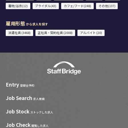
着物/浴衣(12)
ブライダル(43)
カフェ/フード(248)
その他(137)
雇用形態
から求人を探す
派遣社員 (3468)
正社員・契約社員 (2008)
アルバイト (20)
Entry
登録会予約
Job Search
求人検索
Job Stock
ストックした求人
Job Check
閲覧した求人