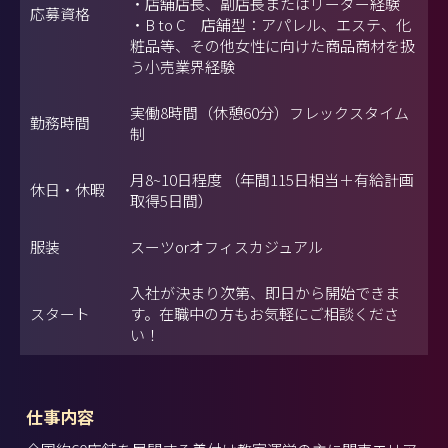
・店舗店長、副店長またはリーダー経験
応募資格
・B to C 店舗型：アパレル、エステ、化
粧品等、その他女性に向けた商品商材を扱
う小売業界経験
実働8時間（休憩60分）フレックスタイム
勤務時間
制
月8~10日程度 （年間115日相当＋有給計画
休日・休暇
取得5日間）
服装
スーツorオフィスカジュアル
入社が決まり次第、即日から開始できま
スタート
す。在職中の方もお気軽にご相談くださ
い！
仕事内容