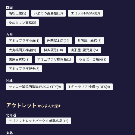
四国
高松三越(5)
いよてつ髙島屋(13)
エミフルMASAKI(3)
ゆめタウン高松(2)
九州
アミュプラザ小倉(1)
岩田屋本店(19)
井筒屋小倉店(6)
大丸福岡天神店(9)
博多阪急(10)
山形屋 (鹿児島)(5)
鶴屋百貨店(9)
アミュプラザ鹿児島(1)
ららぽーと福岡(9)
アミュプラザ博多(5)
沖縄
サンエー浦添西海岸 PARCO CITY(9)
T ギャラリア 沖縄 by DFS(4)
アウトレット
から求人を探す
北海道
三井アウトレットパーク 札幌北広島(16)
東北