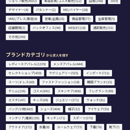
ショップ販売(4032)
美容部員/コスメ販売(512)
店長(268)
SV(9)
デザイナー(4)
パタンナー(2)
MD/バイヤー(28)
VMD/プレス/販促(8)
営業/企画(26)
商品管理(77)
生産管理(5)
店舗開発(2)
バックオフィス(94)
WEB/EC(18)
通訳販売(151)
その他(260)
ブランドカテゴリ
から求人を探す
レディースアパレル(1239)
メンズアパレル(444)
セレクトショップ(430)
ラグジュアリー(535)
インポート(721)
スーツ/ドレス(60)
ファストファッション(18)
韓国ブランド(15)
デニム(136)
コスメ(691)
スキンケア(406)
フレグランス(89)
エステ(147)
キッズ(69)
ジュエリー(371)
ウォッチ(81)
バッグ/小物(663)
シューズ(404)
帽子(32)
アイウェア(55)
インテリア/雑貨(193)
キッチン(71)
スポーツ(370)
アウトドア(172)
水着(8)
ルームウェア(73)
下着(76)
靴下(7)