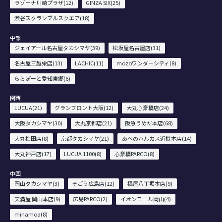
ラゾーナ川崎プラザ(12)
GINZA SIX(25)
渋谷スクランブルスクエア(18)
中部
ジェイアール名古屋タカシマヤ(39)
松坂屋名古屋店(31)
名古屋三越栄店(13)
LACHIC(11)
mozoワンダーシティ(8)
ららぽーと愛知東郷(6)
関西
LUCUA(21)
グランフロント大阪(12)
大丸心斎橋店(24)
大阪タカシマヤ(30)
大丸京都店(21)
阪急うめだ本店(68)
大丸梅田店(8)
京都タカシマヤ(21)
あべのハルカス近鉄本店(14)
大丸神戸店(17)
LUCUA 1100(8)
心斎橋PARCO(8)
中国
岡山タカシマヤ(3)
そごう広島店(12)
福屋八丁堀本店(9)
天満屋 岡山本店(9)
広島PARCO(2)
イオンモール岡山(4)
minamoa(8)