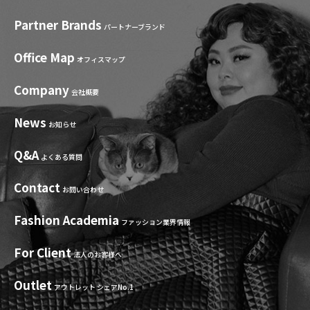
Partner Brands
パートナーブランド
Office Map
オフィスマップ
Company
会社概要
News
お知らせ
Q&A
よくある質問
Contact
お問い合わせ
Fashion Academia
ファッション業界情報
For Client
法人のお客様へ
Outlet
アウトレット シェアNo.1