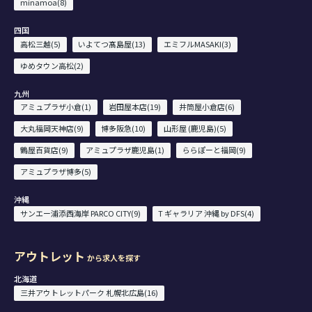
minamoa(8)
四国
高松三越(5)
いよてつ髙島屋(13)
エミフルMASAKI(3)
ゆめタウン高松(2)
九州
アミュプラザ小倉(1)
岩田屋本店(19)
井筒屋小倉店(6)
大丸福岡天神店(9)
博多阪急(10)
山形屋 (鹿児島)(5)
鶴屋百貨店(9)
アミュプラザ鹿児島(1)
ららぽーと福岡(9)
アミュプラザ博多(5)
沖縄
サンエー浦添西海岸 PARCO CITY(9)
T ギャラリア 沖縄 by DFS(4)
アウトレット
から求人を探す
北海道
三井アウトレットパーク 札幌北広島(16)