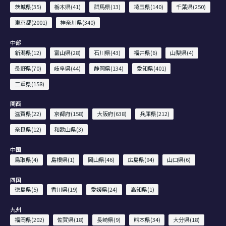
茨城県(35)
栃木県(41)
群馬県(13)
埼玉県(140)
千葉県(250)
東京都(2001)
神奈川県(340)
中部
新潟県(12)
富山県(28)
石川県(43)
福井県(6)
山梨県(4)
長野県(70)
岐阜県(44)
静岡県(134)
愛知県(401)
三重県(158)
関西
滋賀県(22)
京都府(158)
大阪府(638)
兵庫県(212)
奈良県(12)
和歌山県(3)
中国
鳥取県(4)
島根県(1)
岡山県(46)
広島県(94)
山口県(6)
四国
徳島県(5)
香川県(19)
愛媛県(24)
高知県(1)
九州
福岡県(202)
佐賀県(18)
長崎県(9)
熊本県(34)
大分県(18)