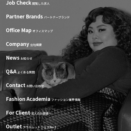
Job Check
閲覧した求人
Partner Brands
パートナーブランド
Office Map
オフィスマップ
Company
会社概要
News
お知らせ
Q&A
よくある質問
Contact
お問い合わせ
Fashion Academia
ファッション業界情報
For Client
法人のお客様へ
Outlet
アウトレット シェアNo.1