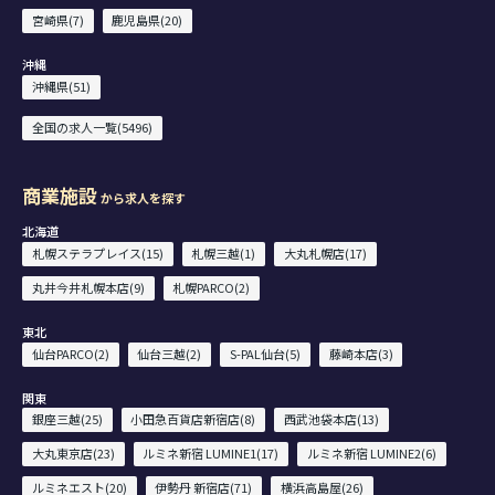
宮崎県(7)
鹿児島県(20)
沖縄
沖縄県(51)
全国の求人一覧(5496)
商業施設
から求人を探す
北海道
札幌ステラプレイス(15)
札幌三越(1)
大丸札幌店(17)
丸井今井札幌本店(9)
札幌PARCO(2)
東北
仙台PARCO(2)
仙台三越(2)
S-PAL仙台(5)
藤崎本店(3)
関東
銀座三越(25)
小田急百貨店新宿店(8)
西武池袋本店(13)
大丸東京店(23)
ルミネ新宿 LUMINE1(17)
ルミネ新宿 LUMINE2(6)
ルミネエスト(20)
伊勢丹 新宿店(71)
横浜高島屋(26)