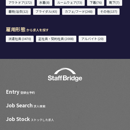
アウトドア(172)
水着(8)
ルームウェア(73)
下着(76)
靴下(7)
着物/浴衣(12)
ブライダル(43)
カフェ/フード(248)
その他(137)
雇用形態
から求人を探す
派遣社員 (3470)
正社員・契約社員 (2008)
アルバイト (20)
Entry
登録会予約
Job Search
求人検索
Job Stock
ストックした求人