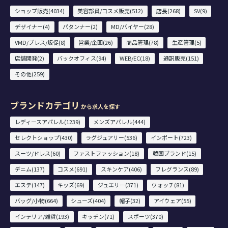
ショップ販売(4034)
美容部員/コスメ販売(512)
店長(268)
SV(9)
デザイナー(4)
パタンナー(2)
MD/バイヤー(28)
VMD/プレス/販促(8)
営業/企画(26)
商品管理(78)
生産管理(5)
店舗開発(2)
バックオフィス(94)
WEB/EC(18)
通訳販売(151)
その他(259)
ブランドカテゴリ
から求人を探す
レディースアパレル(1239)
メンズアパレル(444)
セレクトショップ(430)
ラグジュアリー(536)
インポート(723)
スーツ/ドレス(60)
ファストファッション(18)
韓国ブランド(15)
デニム(137)
コスメ(691)
スキンケア(406)
フレグランス(89)
エステ(147)
キッズ(69)
ジュエリー(371)
ウォッチ(81)
バッグ/小物(664)
シューズ(404)
帽子(32)
アイウェア(55)
インテリア/雑貨(193)
キッチン(71)
スポーツ(370)