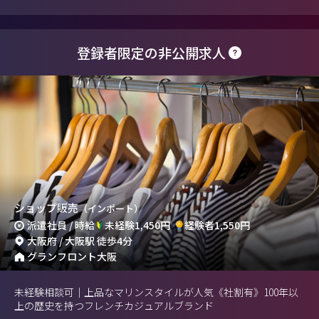
登録者限定の非公開求人
ショップ販売
（インポート）
派遣社員 / 時給
未経験1,450円
経験者1,550円
大阪府 / 大阪駅 徒歩4分
グランフロント大阪
未経験相談可｜上品なマリンスタイルが人気《社割有》100年以
上の歴史を持つフレンチカジュアルブランド