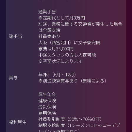
通勤手当
※定期代として月3万円
別途、業務に関する交通費が発生した場合
は全額支給
諸手当
社員寮あり
大阪（西宮北口）に女子寮完備
寮費は月33,000円
中途スタッフの方も入寮可能
※空室状況によります
年2回（6月・12月）
賞与
※別途決算賞与あり（業績による）
厚生年金
健康保険
労災保険
雇用保険
社員割引制度（50％～70％OFF）
福利厚生
制服支給制度（1シーズンに1～2コーデプ
レゼント※規定あり）