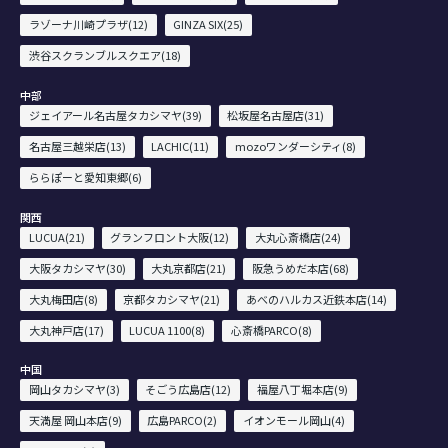
ラゾーナ川崎プラザ(12)
GINZA SIX(25)
渋谷スクランブルスクエア(18)
中部
ジェイアール名古屋タカシマヤ(39)
松坂屋名古屋店(31)
名古屋三越栄店(13)
LACHIC(11)
mozoワンダーシティ(8)
ららぽーと愛知東郷(6)
関西
LUCUA(21)
グランフロント大阪(12)
大丸心斎橋店(24)
大阪タカシマヤ(30)
大丸京都店(21)
阪急うめだ本店(68)
大丸梅田店(8)
京都タカシマヤ(21)
あべのハルカス近鉄本店(14)
大丸神戸店(17)
LUCUA 1100(8)
心斎橋PARCO(8)
中国
岡山タカシマヤ(3)
そごう広島店(12)
福屋八丁堀本店(9)
天満屋 岡山本店(9)
広島PARCO(2)
イオンモール岡山(4)