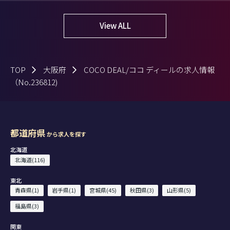
View ALL
TOP
大阪府
COCO DEAL/ココ ディールの求人情報
（No.236812)
都道府県
から求人を探す
北海道
北海道(116)
東北
青森県(1)
岩手県(1)
宮城県(45)
秋田県(3)
山形県(5)
福島県(3)
関東