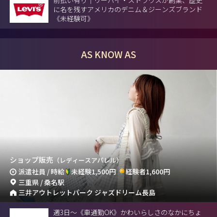
に名を残すアメリカのデニム＆ジーンズブランド
《未経験可》
AS KNOW AS
ショップ販売
（レディースアパレル）
派遣社員 / 時給
未経験1,500円
経験者1,600円
三重県 / 桑名駅
三井アウトレットパーク ジャズドリーム長島
週3日～《車通勤OK》かわいらしさのなかにちょ