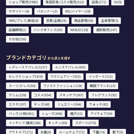
ショップ販売(3982)
美容部員/コスメ販売(512)
店長(271)
SV(9)
デザイナー(4)
パタンナー(2)
MD/バイヤー(28)
VMD/プレス/販促(8)
営業/企画(26)
商品管理(69)
生産管理(5)
店舗開発(2)
バックオフィス(93)
WEB/EC(18)
通訳販売(147)
その他(256)
ブランドカテゴリ
から求人を探す
レディースアパレル(1237)
メンズアパレル(445)
セレクトショップ(429)
ラグジュアリー(533)
インポート(722)
スーツ/ドレス(60)
ファストファッション(18)
韓国ブランド(15)
デニム(138)
コスメ(654)
スキンケア(367)
フレグランス(92)
エステ(107)
キッズ(68)
ジュエリー(364)
ウォッチ(82)
バッグ/小物(661)
シューズ(406)
帽子(32)
アイウェア(54)
インテリア/雑貨(186)
キッチン(69)
スポーツ(370)
アウトドア(171)
水着(8)
ルームウェア(72)
下着(74)
靴下(6)