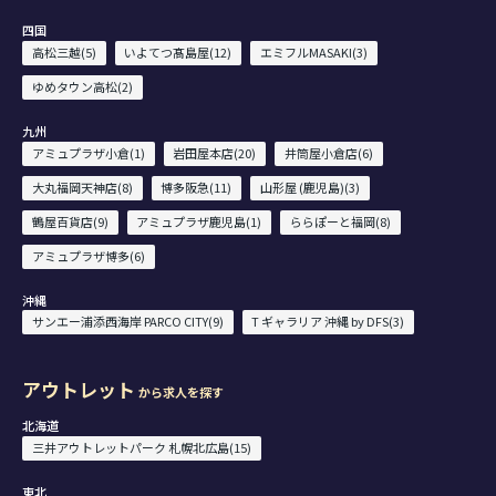
四国
高松三越(5)
いよてつ髙島屋(12)
エミフルMASAKI(3)
ゆめタウン高松(2)
九州
アミュプラザ小倉(1)
岩田屋本店(20)
井筒屋小倉店(6)
大丸福岡天神店(8)
博多阪急(11)
山形屋 (鹿児島)(3)
鶴屋百貨店(9)
アミュプラザ鹿児島(1)
ららぽーと福岡(8)
アミュプラザ博多(6)
沖縄
サンエー浦添西海岸 PARCO CITY(9)
T ギャラリア 沖縄 by DFS(3)
アウトレット
から求人を探す
北海道
三井アウトレットパーク 札幌北広島(15)
東北