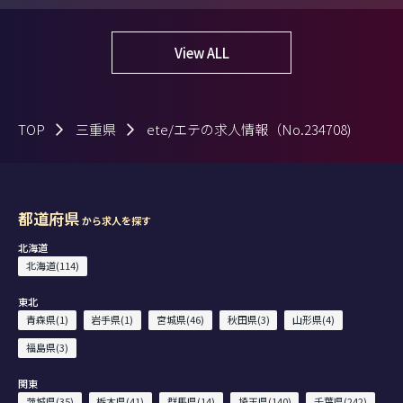
View ALL
TOP
三重県
ete/エテの求人情報（No.234708)
都道府県
から求人を探す
北海道
北海道(114)
東北
青森県(1)
岩手県(1)
宮城県(46)
秋田県(3)
山形県(4)
福島県(3)
関東
茨城県(35)
栃木県(41)
群馬県(14)
埼玉県(140)
千葉県(242)