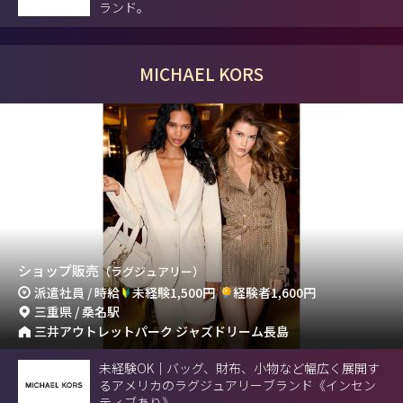
ランド。
MICHAEL KORS
ショップ販売
（ラグジュアリー）
派遣社員 / 時給
未経験1,500円
経験者1,600円
三重県 / 桑名駅
三井アウトレットパーク ジャズドリーム長島
未経験OK｜バッグ、財布、小物など幅広く展開す
るアメリカのラグジュアリーブランド《インセン
ティブあり》