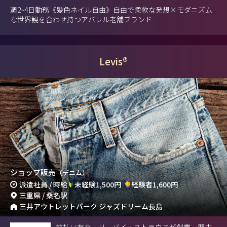
週2~4日勤務《髪色ネイル自由》自由で柔軟な発想×モダニズム
な世界観を合わせ持つアパレル老舗ブランド
Levis®
ショップ販売
（デニム）
派遣社員 / 時給
未経験1,500円
経験者1,600円
三重県 / 桑名駅
三井アウトレットパーク ジャズドリーム長島
前払い有り｜リーバイ・ストラウスが創業、歴史