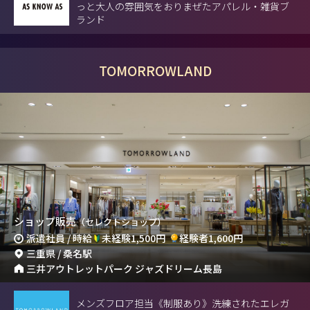
っと大人の雰囲気をおりまぜたアパレル・雑貨ブ
ランド
TOMORROWLAND
ショップ販売
（セレクトショップ）
派遣社員 / 時給
未経験1,500円
経験者1,600円
三重県 / 桑名駅
三井アウトレットパーク ジャズドリーム長島
メンズフロア担当《制服あり》洗練されたエレガ