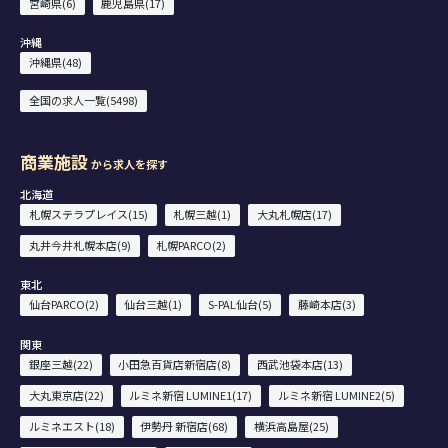
宮崎県(6)
鹿児島県(17)
沖縄
沖縄県(48)
全国の求人一覧(5498)
商業施設
から求人を探す
北海道
札幌ステラプレイス(15)
札幌三越(1)
大丸札幌店(17)
丸井今井札幌本店(9)
札幌PARCO(2)
東北
仙台PARCO(2)
仙台三越(1)
S-PAL仙台(5)
藤崎本店(3)
関東
銀座三越(22)
小田急百貨店新宿店(8)
西武池袋本店(13)
大丸東京店(22)
ルミネ新宿 LUMINE1(17)
ルミネ新宿 LUMINE2(5)
ルミネエスト(18)
伊勢丹 新宿店(68)
横浜高島屋(25)