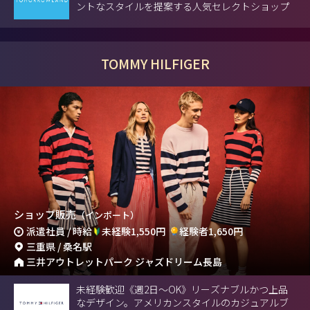
ントなスタイルを提案する人気セレクトショップ
TOMMY HILFIGER
ショップ販売
（インポート）
派遣社員 / 時給
未経験1,550円
経験者1,650円
三重県 / 桑名駅
三井アウトレットパーク ジャズドリーム長島
未経験歓迎《週2日～OK》リーズナブルかつ上品
なデザイン。アメリカンスタイルのカジュアルブ