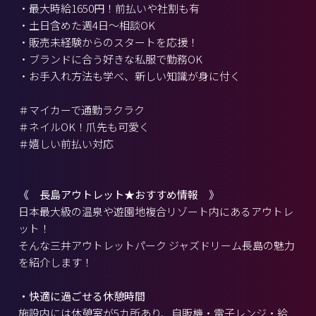
・最大時給1650円！前払いや社割も有
・土日含めた週4日～相談OK
・販売未経験からのスタートを応援！
・ブランドに合う好きな私服で勤務OK
・お手入れ方法も学べ、新しい知識が身に付く
＃マイカーで通勤ラクラク
＃ネイルOK！爪先も可愛く
＃嬉しい前払い対応
《 長島アウトレット★おすすめ情報 》
日本最大級の温泉や遊園地複合リゾート内にあるアウトレ
ット！
そんな三井アウトレットパーク ジャズドリーム長島の魅力
を紹介します！
・快適に過ごせる休憩時間
施設内には休憩室が5カ所あり、自販機・電子レンジ・給