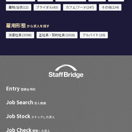
着物/浴衣(12)
ブライダル(43)
カフェ/フード(247)
その他(134)
雇用形態
から求人を探す
派遣社員 (3396)
正社員・契約社員 (2016)
アルバイト (20)
Entry
登録会予約
Job Search
求人検索
Job Stock
ストックした求人
Job Check
閲覧した求人