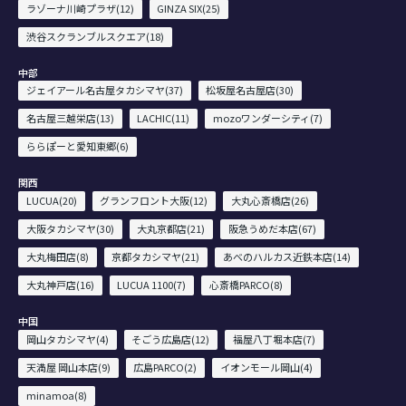
ラゾーナ川崎プラザ(12)
GINZA SIX(25)
渋谷スクランブルスクエア(18)
中部
ジェイアール名古屋タカシマヤ(37)
松坂屋名古屋店(30)
名古屋三越栄店(13)
LACHIC(11)
mozoワンダーシティ(7)
ららぽーと愛知東郷(6)
関西
LUCUA(20)
グランフロント大阪(12)
大丸心斎橋店(26)
大阪タカシマヤ(30)
大丸京都店(21)
阪急うめだ本店(67)
大丸梅田店(8)
京都タカシマヤ(21)
あべのハルカス近鉄本店(14)
大丸神戸店(16)
LUCUA 1100(7)
心斎橋PARCO(8)
中国
岡山タカシマヤ(4)
そごう広島店(12)
福屋八丁堀本店(7)
天満屋 岡山本店(9)
広島PARCO(2)
イオンモール岡山(4)
minamoa(8)