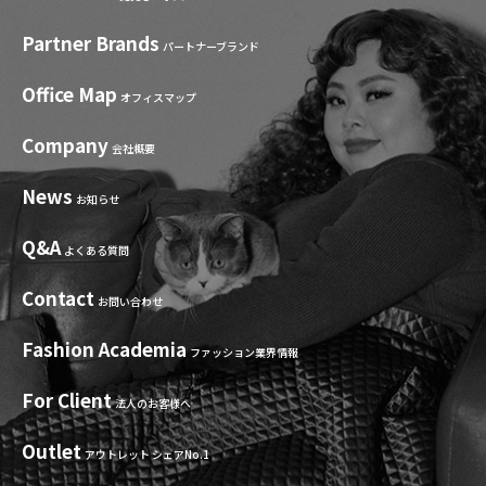
Partner Brands
パートナーブランド
Office Map
オフィスマップ
Company
会社概要
News
お知らせ
Q&A
よくある質問
Contact
お問い合わせ
Fashion Academia
ファッション業界情報
For Client
法人のお客様へ
Outlet
アウトレット シェアNo.1