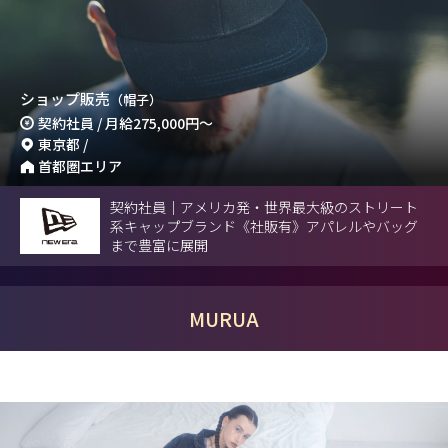
ショップ販売
（帽子）
契約社員 / 月給
275,000円
～
東京都 /
首都圏エリア
契約社員｜アメリカ発・世界最大級のストリート
系キャップブランド《社販有》アパレルやバッグ
まで豊富に展開
MURUA