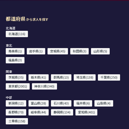
都道府県
から求人を探す
北海道
北海道(116)
東北
青森県(1)
岩手県(1)
宮城県(45)
秋田県(3)
山形県(5)
福島県(3)
関東
茨城県(35)
栃木県(41)
群馬県(13)
埼玉県(138)
千葉県(250)
東京都(2001)
神奈川県(340)
中部
新潟県(12)
富山県(28)
石川県(43)
福井県(6)
山梨県(4)
長野県(70)
岐阜県(44)
静岡県(134)
愛知県(401)
三重県(158)