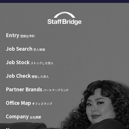
Entry
登録会予約
Job Search
求人検索
Job Stock
ストックした求人
Job Check
閲覧した求人
Partner Brands
パートナーブランド
Office Map
オフィスマップ
Company
会社概要