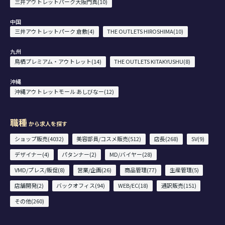
三井アウトレットパーク大阪門真(10)
中国
三井アウトレットパーク 倉敷(4)
THE OUTLETS HIROSHIMA(10)
九州
鳥栖プレミアム・アウトレット(14)
THE OUTLETS KITAKYUSHU(8)
沖縄
沖縄アウトレットモール あしびなー(12)
職種
から求人を探す
ショップ販売(4032)
美容部員/コスメ販売(512)
店長(268)
SV(9)
デザイナー(4)
パタンナー(2)
MD/バイヤー(28)
VMD/プレス/販促(8)
営業/企画(26)
商品管理(77)
生産管理(5)
店舗開発(2)
バックオフィス(94)
WEB/EC(18)
通訳販売(151)
その他(260)