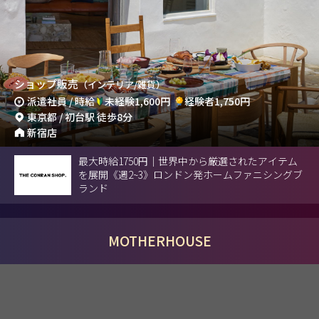
ショップ販売
（インテリア/雑貨）
派遣社員 / 時給
未経験1,600円
経験者1,750円
東京都 / 初台駅 徒歩8分
新宿店
最大時給1750円｜世界中から厳選されたアイテム
を展開《週2~3》ロンドン発ホームファニシングブ
ランド
MOTHERHOUSE