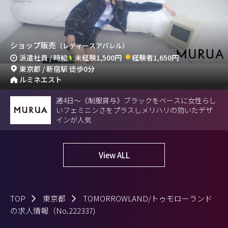
ショップ販売
（レディースアパレル）
派遣社員 / 時給
未経験1,500円
経験者1,650円
東京都 / 新宿駅 徒歩0分
ルミネエスト
週4日～《制服貸与》ブラックをベースに女性らし
いフェミニンさをプラスしメリハリの効いたデザ
インが人気
View ALL
TOP
東京都
TOMORROWLAND/トゥモローランド
の求人情報（No.222337)