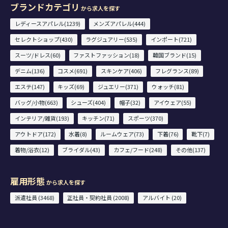
ブランドカテゴリ
から求人を探す
レディースアパレル(1239)
メンズアパレル(444)
セレクトショップ(430)
ラグジュアリー(535)
インポート(721)
スーツ/ドレス(60)
ファストファッション(18)
韓国ブランド(15)
デニム(136)
コスメ(691)
スキンケア(406)
フレグランス(89)
エステ(147)
キッズ(69)
ジュエリー(371)
ウォッチ(81)
バッグ/小物(663)
シューズ(404)
帽子(32)
アイウェア(55)
インテリア/雑貨(193)
キッチン(71)
スポーツ(370)
アウトドア(172)
水着(8)
ルームウェア(73)
下着(76)
靴下(7)
着物/浴衣(12)
ブライダル(43)
カフェ/フード(248)
その他(137)
雇用形態
から求人を探す
派遣社員 (3468)
正社員・契約社員 (2008)
アルバイト (20)