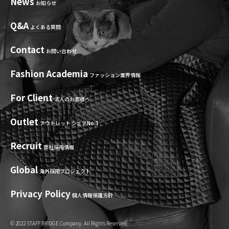
News
お知らせ
Q&A
よくある質問
Contact
お問い合わせ
Fashion Academia
ファッション業界情報
For Client
法人のお客様へ
Outlet
アウトレット シェアNo.1
Recruit
弊社採用情報
Global
海外採用プロジェクト
Privacy Policy
個人情報保護方針
© 2022 STAFF BRIDGE Company. All Rights Reserved.