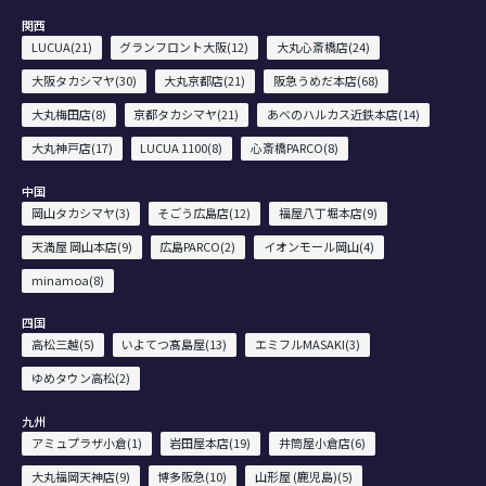
関西
LUCUA(21)
グランフロント大阪(12)
大丸心斎橋店(24)
大阪タカシマヤ(30)
大丸京都店(21)
阪急うめだ本店(68)
大丸梅田店(8)
京都タカシマヤ(21)
あべのハルカス近鉄本店(14)
大丸神戸店(17)
LUCUA 1100(8)
心斎橋PARCO(8)
中国
岡山タカシマヤ(3)
そごう広島店(12)
福屋八丁堀本店(9)
天満屋 岡山本店(9)
広島PARCO(2)
イオンモール岡山(4)
minamoa(8)
四国
高松三越(5)
いよてつ髙島屋(13)
エミフルMASAKI(3)
ゆめタウン高松(2)
九州
アミュプラザ小倉(1)
岩田屋本店(19)
井筒屋小倉店(6)
大丸福岡天神店(9)
博多阪急(10)
山形屋 (鹿児島)(5)