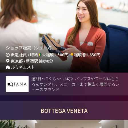
ショップ販売
（シューズ）
派遣社員 / 時給
未経験1,500円
経験者1,650円
東京都 / 新宿駅 徒歩0分
ルミネエスト
週3日～OK《ネイル可》パンプスやブーツはもち
ろんサンダル、スニーカーまで幅広く展開するシ
ューズブランド
BOTTEGA VENETA