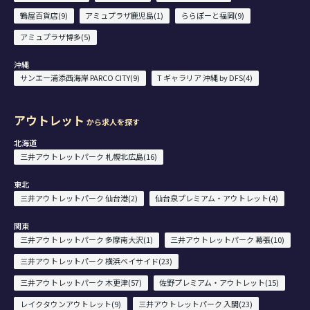
鶴屋百貨店(9)
アミュプラザ鹿児島(1)
ららぽーと福岡(9)
アミュプラザ博多(5)
沖縄
サンエー浦添西海岸 PARCO CITY(9)
T ギャラリア 沖縄 by DFS(4)
アウトレット
から求人を探す
北海道
三井アウトレットパーク 札幌北広島(16)
東北
三井アウトレットパーク 仙台港(2)
仙台泉プレミアム・アウトレット(4)
関東
三井アウトレットパーク 多摩南大沢(1)
三井アウトレットパーク 幕張(10)
三井アウトレットパーク 横浜ベイサイド(23)
三井アウトレットパーク 木更津(57)
佐野プレミアム・アウトレット(15)
レイクタウンアウトレット(9)
三井アウトレットパーク 入間(23)