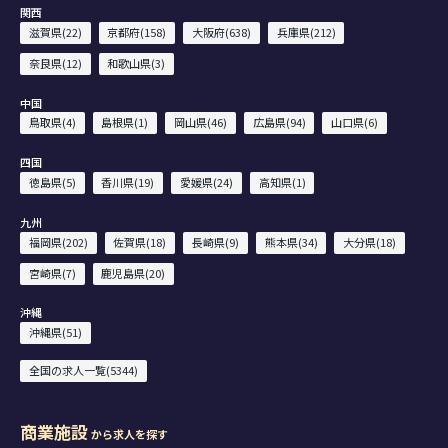
関西
滋賀県(22)
京都府(158)
大阪府(638)
兵庫県(212)
奈良県(12)
和歌山県(3)
中国
鳥取県(4)
島根県(1)
岡山県(46)
広島県(94)
山口県(6)
四国
徳島県(5)
香川県(19)
愛媛県(24)
高知県(1)
九州
福岡県(202)
佐賀県(18)
長崎県(9)
熊本県(34)
大分県(18)
宮崎県(7)
鹿児島県(20)
沖縄
沖縄県(51)
全国の求人一覧(5344)
商業施設
から求人を探す