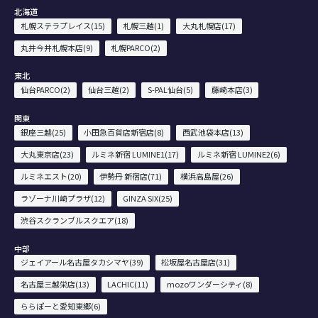
北海道
札幌ステラプレイス(15)
札幌三越(1)
大丸札幌店(17)
丸井今井札幌本店(9)
札幌PARCO(2)
東北
仙台PARCO(2)
仙台三越(2)
S-PAL仙台(5)
藤崎本店(3)
関東
銀座三越(25)
小田急百貨店新宿店(8)
西武池袋本店(13)
大丸東京店(23)
ルミネ新宿 LUMINE1(17)
ルミネ新宿 LUMINE2(6)
ルミネエスト(20)
伊勢丹 新宿店(71)
横浜高島屋(26)
ラゾーナ川崎プラザ(12)
GINZA SIX(25)
渋谷スクランブルスクエア(18)
中部
ジェイアール名古屋タカシマヤ(39)
松坂屋名古屋店(31)
名古屋三越栄店(13)
LACHIC(11)
mozoワンダーシティ(8)
ららぽーと愛知東郷(6)