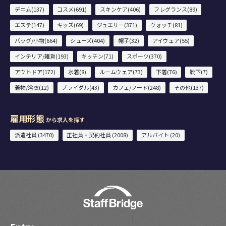
デニム(137)
コスメ(691)
スキンケア(406)
フレグランス(89)
エステ(147)
キッズ(69)
ジュエリー(371)
ウォッチ(81)
バッグ/小物(664)
シューズ(404)
帽子(32)
アイウェア(55)
インテリア/雑貨(193)
キッチン(71)
スポーツ(370)
アウトドア(172)
水着(8)
ルームウェア(73)
下着(76)
靴下(7)
着物/浴衣(12)
ブライダル(43)
カフェ/フード(248)
その他(137)
雇用形態
から求人を探す
派遣社員 (3470)
正社員・契約社員 (2008)
アルバイト (20)