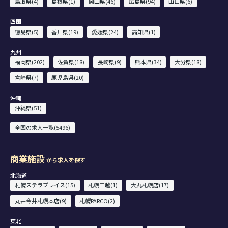
鳥取県(4)
島根県(1)
岡山県(46)
広島県(94)
山口県(6)
四国
徳島県(5)
香川県(19)
愛媛県(24)
高知県(1)
九州
福岡県(202)
佐賀県(18)
長崎県(9)
熊本県(34)
大分県(18)
宮崎県(7)
鹿児島県(20)
沖縄
沖縄県(51)
全国の求人一覧(5496)
商業施設
から求人を探す
北海道
札幌ステラプレイス(15)
札幌三越(1)
大丸札幌店(17)
丸井今井札幌本店(9)
札幌PARCO(2)
東北