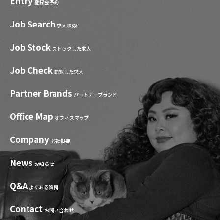
Entry
登録会予約
Job Search
求人検索
Job Stock
ストックした求人
Job Check
閲覧した求人
Partner Brands
パートナーブランド
Office Map
オフィスマップ
Company
会社概要
News
お知らせ
Q&A
よくある質問
Contact
お問い合わせ