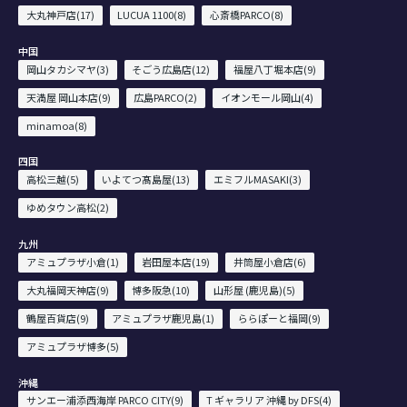
大丸神戸店(17)
LUCUA 1100(8)
心斎橋PARCO(8)
中国
岡山タカシマヤ(3)
そごう広島店(12)
福屋八丁堀本店(9)
天満屋 岡山本店(9)
広島PARCO(2)
イオンモール岡山(4)
minamoa(8)
四国
高松三越(5)
いよてつ髙島屋(13)
エミフルMASAKI(3)
ゆめタウン高松(2)
九州
アミュプラザ小倉(1)
岩田屋本店(19)
井筒屋小倉店(6)
大丸福岡天神店(9)
博多阪急(10)
山形屋 (鹿児島)(5)
鶴屋百貨店(9)
アミュプラザ鹿児島(1)
ららぽーと福岡(9)
アミュプラザ博多(5)
沖縄
サンエー浦添西海岸 PARCO CITY(9)
T ギャラリア 沖縄 by DFS(4)