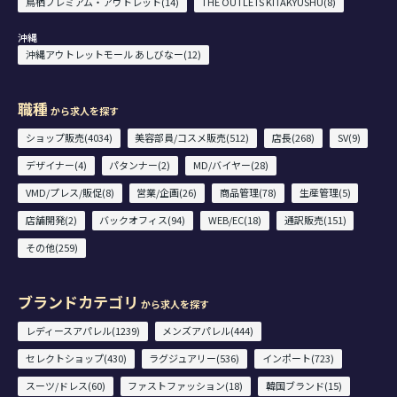
鳥栖プレミアム・アウトレット(14)
THE OUTLETS KITAKYUSHU(8)
沖縄
沖縄アウトレットモール あしびなー(12)
職種
から求人を探す
ショップ販売(4034)
美容部員/コスメ販売(512)
店長(268)
SV(9)
デザイナー(4)
パタンナー(2)
MD/バイヤー(28)
VMD/プレス/販促(8)
営業/企画(26)
商品管理(78)
生産管理(5)
店舗開発(2)
バックオフィス(94)
WEB/EC(18)
通訳販売(151)
その他(259)
ブランドカテゴリ
から求人を探す
レディースアパレル(1239)
メンズアパレル(444)
セレクトショップ(430)
ラグジュアリー(536)
インポート(723)
スーツ/ドレス(60)
ファストファッション(18)
韓国ブランド(15)