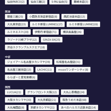
仙台PARCO(2)
仙台三越(2)
S-PAL仙台(5)
藤崎本店(3)
関東
銀座三越(25)
小田急百貨店新宿店(8)
西武池袋本店(13)
大丸東京店(23)
ルミネ新宿 LUMINE1(17)
ルミネ新宿 LUMINE2(6)
ルミネエスト(20)
伊勢丹 新宿店(71)
横浜高島屋(26)
ラゾーナ川崎プラザ(12)
GINZA SIX(25)
渋谷スクランブルスクエア(18)
中部
ジェイアール名古屋タカシマヤ(39)
松坂屋名古屋店(31)
名古屋三越栄店(13)
LACHIC(11)
mozoワンダーシティ(8)
ららぽーと愛知東郷(6)
関西
LUCUA(21)
グランフロント大阪(12)
大丸心斎橋店(24)
大阪タカシマヤ(30)
大丸京都店(21)
阪急うめだ本店(68)
大丸梅田店(8)
京都タカシマヤ(21)
あべのハルカス近鉄本店(14)