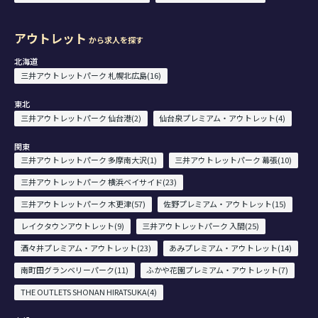
アウトレット
から求人を探す
北海道
三井アウトレットパーク 札幌北広島(16)
東北
三井アウトレットパーク 仙台港(2)
仙台泉プレミアム・アウトレット(4)
関東
三井アウトレットパーク 多摩南大沢(1)
三井アウトレットパーク 幕張(10)
三井アウトレットパーク 横浜ベイサイド(23)
三井アウトレットパーク 木更津(57)
佐野プレミアム・アウトレット(15)
レイクタウンアウトレット(9)
三井アウトレットパーク 入間(25)
酒々井プレミアム・アウトレット(23)
あみプレミアム・アウトレット(14)
南町田グランベリーパーク(11)
ふかや花園プレミアム・アウトレット(7)
THE OUTLETS SHONAN HIRATSUKA(4)