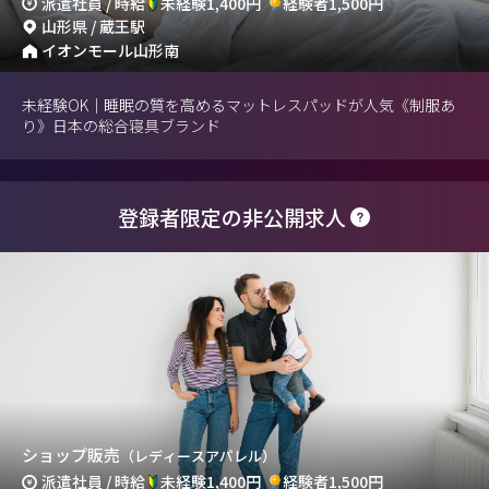
派遣社員 / 時給
未経験1,400円
経験者1,500円
山形県 / 蔵王駅
イオンモール山形南
未経験OK｜睡眠の質を高めるマットレスパッドが人気《制服あ
り》日本の総合寝具ブランド
登録者限定の非公開求人
ショップ販売
（レディースアパレル）
派遣社員 / 時給
未経験1,400円
経験者1,500円