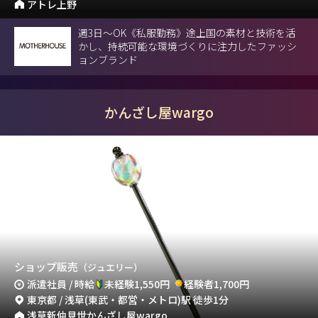
アトレ上野
週3日〜OK《私服勤務》途上国の素材と技術を活
かし、持続可能な環境づくりに注力したファッシ
ョンブランド
かんざし屋wargo
ショップ販売
（ジュエリー）
派遣社員 / 時給
未経験1,550円
経験者1,700円
東京都 / 浅草(東武・都営・メトロ)駅 徒歩1分
浅草新仲見世かんざし屋wargo