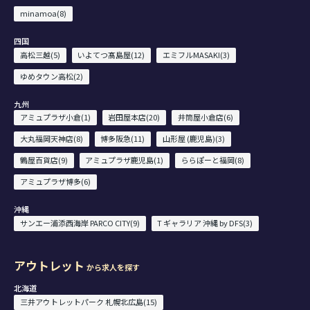
minamoa(8)
四国
高松三越(5)
いよてつ髙島屋(12)
エミフルMASAKI(3)
ゆめタウン高松(2)
九州
アミュプラザ小倉(1)
岩田屋本店(20)
井筒屋小倉店(6)
大丸福岡天神店(8)
博多阪急(11)
山形屋 (鹿児島)(3)
鶴屋百貨店(9)
アミュプラザ鹿児島(1)
ららぽーと福岡(8)
アミュプラザ博多(6)
沖縄
サンエー浦添西海岸 PARCO CITY(9)
T ギャラリア 沖縄 by DFS(3)
アウトレット
から求人を探す
北海道
三井アウトレットパーク 札幌北広島(15)