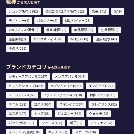
職種
から求人を探す
ショップ販売(3982)
美容部員/コスメ販売(512)
店長(271)
SV(9)
デザイナー(4)
パタンナー(2)
MD/バイヤー(28)
VMD/プレス/販促(8)
営業/企画(26)
商品管理(69)
生産管理(5)
店舗開発(2)
バックオフィス(93)
WEB/EC(18)
通訳販売(147)
その他(256)
ブランドカテゴリ
から求人を探す
レディースアパレル(1237)
メンズアパレル(445)
セレクトショップ(429)
ラグジュアリー(533)
インポート(722)
スーツ/ドレス(60)
ファストファッション(18)
韓国ブランド(15)
デニム(138)
コスメ(654)
スキンケア(367)
フレグランス(92)
エステ(107)
キッズ(68)
ジュエリー(364)
ウォッチ(82)
バッグ/小物(661)
シューズ(406)
帽子(32)
アイウェア(54)
インテリア/雑貨(186)
キッチン(69)
スポーツ(370)