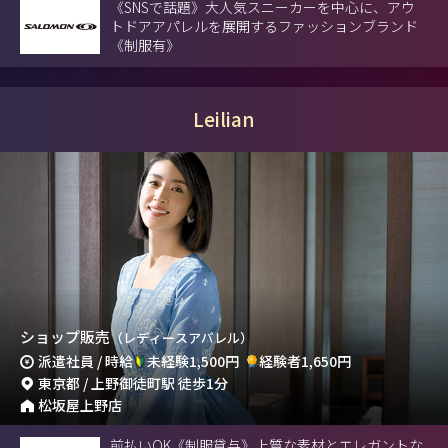
《SNSで話題》大人気スニーカーを中心に、アウ
トドアアパレルを展開するファッションブランド
《制服有》
Leilian
ショップ販売
（レディースアパレル）
派遣社員 / 時給
未経験1,500円
経験者1,650円
東京都 / 上野御徒町駅 徒歩1分
松坂屋上野店
前払いOK《制服貸与》上質な素材とエレガントな