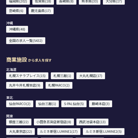
福岡県(202)
佐賀県(18)
長崎県(8)
熊本県(33)
大分県(17)
宮崎県(6)
鹿児島県(17)
沖縄
沖縄県(48)
全国の求人一覧(5432)
商業施設
から求人を探す
北海道
札幌ステラプレイス(15)
札幌三越(1)
大丸札幌店(17)
丸井今井札幌本店(9)
札幌PARCO(2)
東北
仙台PARCO(2)
仙台三越(1)
S-PAL仙台(5)
藤崎本店(3)
関東
銀座三越(22)
小田急百貨店新宿店(8)
西武池袋本店(13)
大丸東京店(22)
ルミネ新宿 LUMINE1(17)
ルミネ新宿 LUMINE2(5)