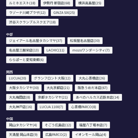
ルミネエスト(18)
伊勢丹 新宿店(68)
横浜高島屋(25)
ラゾーナ川崎プラザ(12)
GINZA SIX(25)
渋谷スクランブルスクエア(18)
中部
ジェイアール名古屋タカシマヤ(37)
松坂屋名古屋店(30)
名古屋三越栄店(13)
LACHIC(11)
mozoワンダーシティ(7)
ららぽーと愛知東郷(6)
関西
LUCUA(20)
グランフロント大阪(12)
大丸心斎橋店(26)
大阪タカシマヤ(30)
大丸京都店(21)
阪急うめだ本店(67)
大丸梅田店(8)
京都タカシマヤ(21)
あべのハルカス近鉄本店(14)
大丸神戸店(16)
LUCUA 1100(7)
心斎橋PARCO(8)
中国
岡山タカシマヤ(4)
そごう広島店(12)
福屋八丁堀本店(7)
天満屋 岡山本店(9)
広島PARCO(2)
イオンモール岡山(4)