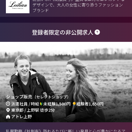
デザインで、大人の女性に寄り添うファッション
ブランド
登録者限定の非公開求人
ショップ販売
（セレクトショップ）
派遣社員 / 時給
未経験1,500円
経験者1,650円
東京都 / 上野駅 徒歩2分
アトレ上野
私服勤務《社割有》訪れるたびに新しい発見と心が豊かになるア