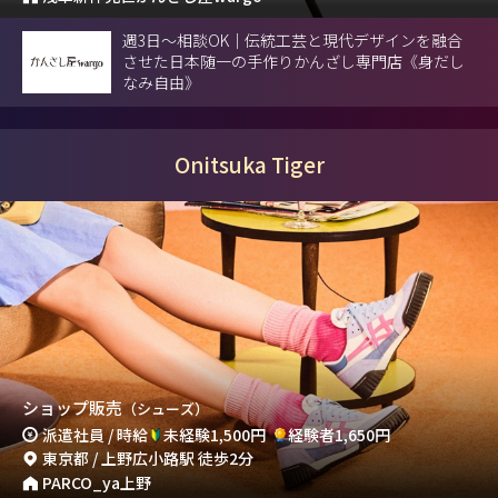
週3日～相談OK｜伝統工芸と現代デザインを融合
させた日本随一の手作りかんざし専門店《身だし
なみ自由》
Onitsuka Tiger
ショップ販売
（シューズ）
派遣社員 / 時給
未経験1,500円
経験者1,650円
東京都 / 上野広小路駅 徒歩2分
PARCO_ya上野