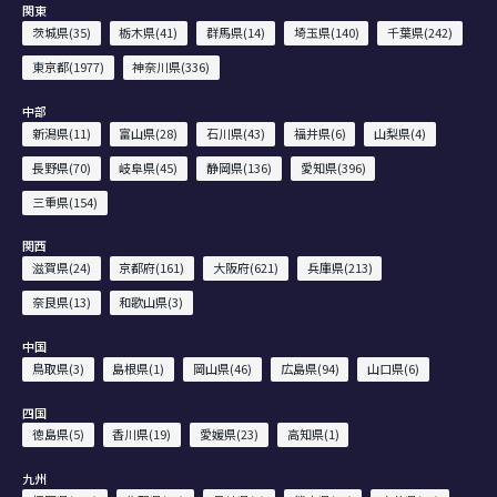
関東
茨城県(35)
栃木県(41)
群馬県(14)
埼玉県(140)
千葉県(242)
東京都(1977)
神奈川県(336)
中部
新潟県(11)
富山県(28)
石川県(43)
福井県(6)
山梨県(4)
長野県(70)
岐阜県(45)
静岡県(136)
愛知県(396)
三重県(154)
関西
滋賀県(24)
京都府(161)
大阪府(621)
兵庫県(213)
奈良県(13)
和歌山県(3)
中国
鳥取県(3)
島根県(1)
岡山県(46)
広島県(94)
山口県(6)
四国
徳島県(5)
香川県(19)
愛媛県(23)
高知県(1)
九州