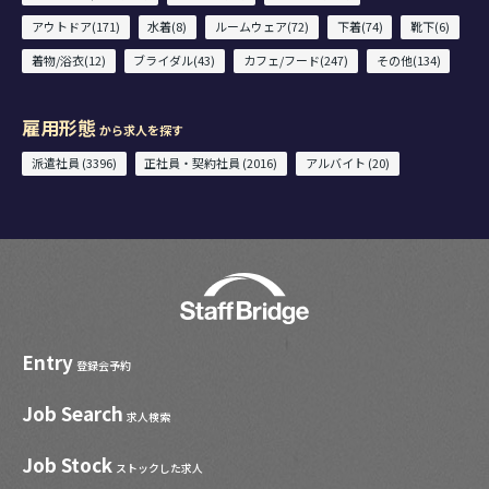
アウトドア(171)
水着(8)
ルームウェア(72)
下着(74)
靴下(6)
着物/浴衣(12)
ブライダル(43)
カフェ/フード(247)
その他(134)
雇用形態
から求人を探す
派遣社員 (3396)
正社員・契約社員 (2016)
アルバイト (20)
Entry
登録会予約
Job Search
求人検索
Job Stock
ストックした求人