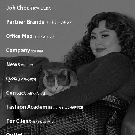
Job Check
閲覧した求人
Partner Brands
パートナーブランド
Office Map
オフィスマップ
Company
会社概要
News
お知らせ
Q&A
よくある質問
Contact
お問い合わせ
Fashion Academia
ファッション業界情報
For Client
法人のお客様へ
Outlet