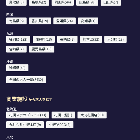
鳥取県(3)
島根県(2)
岡山県(44)
広島県(93)
山口県(7)
四国
徳島県(5)
香川県(19)
愛媛県(24)
高知県(1)
九州
福岡県(192)
佐賀県(18)
長崎県(8)
熊本県(32)
大分県(17)
宮崎県(7)
鹿児島県(19)
沖縄
沖縄県(49)
全国の求人一覧(5432)
商業施設
から求人を探す
北海道
札幌ステラプレイス(13)
札幌三越(1)
大丸札幌店(18)
丸井今井札幌本店(9)
札幌PARCO(2)
東北