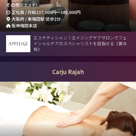
その他
（エステ）
正社員 / 月給
237,000円
～
385,000円
大阪府 / 東梅田駅 徒歩2分
阪神梅田本店
エステティシャン｜エイジングケアサロンでフェ
イシャルケアのスペシャリストを目指せる《賞与
有》
Carju Rajah