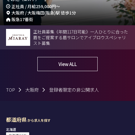
正社員 / 月給
259,000円
～
大阪府 / 大阪梅田(阪急)駅 徒歩1分
阪急17番街
正社員募集《年間117日可能》一人ひとりに合った
眉をご提案する眉サロンでアイブロウスペシャリ
スト募集
View ALL
TOP
大阪府
登録者限定の非公開求人
都道府県
から求人を探す
北海道