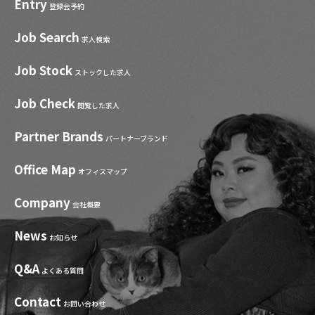
Entry
登録会予約
Job Search
求人検索
Job Stock
ストックした求人
Job Check
閲覧した求人
Partner Brands
パートナーブランド
Office Map
オフィスマップ
Company
会社概要
News
お知らせ
Q&A
よくある質問
Contact
お問い合わせ