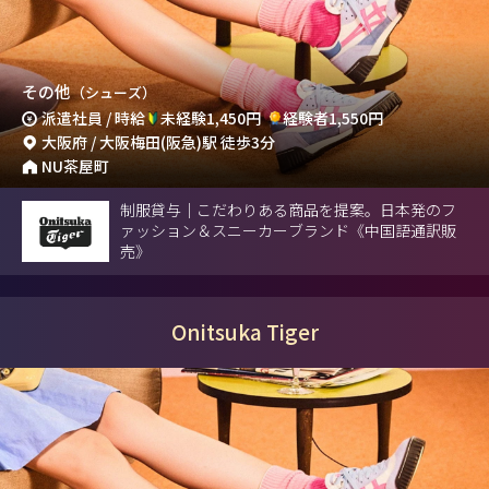
その他
（シューズ）
派遣社員 / 時給
未経験1,450円
経験者1,550円
大阪府 / 大阪梅田(阪急)駅 徒歩3分
NU茶屋町
制服貸与｜こだわりある商品を提案。日本発のフ
ァッション＆スニーカーブランド《中国語通訳販
売》
Onitsuka Tiger