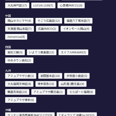
大丸神戸店(17)
LUCUA 1100(7)
心斎橋PARCO(10)
中国
岡山タカシマヤ(4)
そごう広島店(12)
福屋八丁堀本店(7)
天満屋 岡山本店(7)
広島PARCO(2)
イオンモール岡山(4)
minamoa(8)
四国
高松三越(5)
いよてつ髙島屋(13)
エミフルMASAKI(3)
ゆめタウン高松(2)
九州
アミュプラザ小倉(1)
岩田屋本店(16)
井筒屋小倉店(5)
大丸福岡天神店(8)
博多阪急(10)
山形屋 (鹿児島)(4)
鶴屋百貨店(10)
アミュプラザ鹿児島(1)
ららぽーと福岡(8)
アミュプラザ博多(6)
沖縄
サンエー浦添西海岸 PARCO CITY(9)
T ギャラリア 沖縄 by DFS(3)