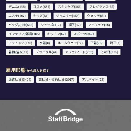
デニム(138)
コスメ(654)
スキンケア(366)
フレグランス(88)
エステ(107)
キッズ(67)
ジュエリー(364)
ウォッチ(81)
バッグ/小物(666)
シューズ(412)
帽子(32)
アイウェア(56)
インテリア/雑貨(185)
キッチン(67)
スポーツ(367)
アウトドア(176)
水着(8)
ルームウェア(72)
下着(76)
靴下(7)
着物/浴衣(12)
ブライダル(44)
カフェ/フード(250)
その他(135)
雇用形態
から求人を探す
派遣社員 (3404)
正社員・契約社員 (2017)
アルバイト (23)