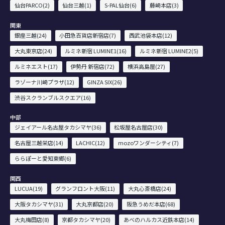
仙台PARCO(2)
仙台三越(1)
S-PAL仙台(6)
藤崎本店(3)
関東
銀座三越(24)
小田急百貨店新宿店(7)
西武池袋本店(12)
大丸東京店(24)
ルミネ新宿 LUMINE1(16)
ルミネ新宿 LUMINE2(5)
ルミネエスト(17)
伊勢丹 新宿店(72)
横浜高島屋(27)
ラゾーナ川崎プラザ(12)
GINZA SIX(26)
渋谷スクランブルスクエア(16)
中部
ジェイアール名古屋タカシマヤ(36)
松坂屋名古屋店(30)
名古屋三越栄店(14)
LACHIC(12)
mozoワンダーシティ(7)
ららぽーと愛知東郷(6)
関西
LUCUA(19)
グランフロント大阪(11)
大丸心斎橋店(24)
大阪タカシマヤ(31)
大丸京都店(20)
阪急うめだ本店(68)
大丸梅田店(8)
京都タカシマヤ(20)
あべのハルカス近鉄本店(14)