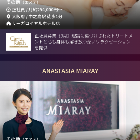
その他
（エステ）
正社員 / 月給
254,000円
～
大阪府 / 中之島駅 徒歩1分
リーガロイヤルホテル店
正社員募集《9月》理論に裏づけされたトリートメ
ントと心も身体も解き放つ深いリラクゼーション
を提供
ANASTASIA MIARAY
その他
（エステ）