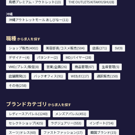
鳥栖プレミアム・アウトレット(13)
THE OUTLETS KITAKYUSHU(8)
沖縄
沖縄アウトレットモール あしびなー(11)
職種
から求人を探す
ショップ販売(4002)
美容部員/コスメ販売(504)
店長(271)
SV(9)
デザイナー(4)
パタンナー(2)
MD/バイヤー(28)
VMD/プレス/販促(8)
営業/企画(26)
商品管理(67)
生産管理(5)
店舗開発(2)
バックオフィス(91)
WEB/EC(17)
通訳販売(150)
その他(258)
ブランドカテゴリ
から求人を探す
レディースアパレル(1240)
メンズアパレル(451)
セレクトショップ(425)
ラグジュアリー(553)
インポート(734)
スーツ/ドレス(60)
ファストファッション(17)
韓国ブランド(15)