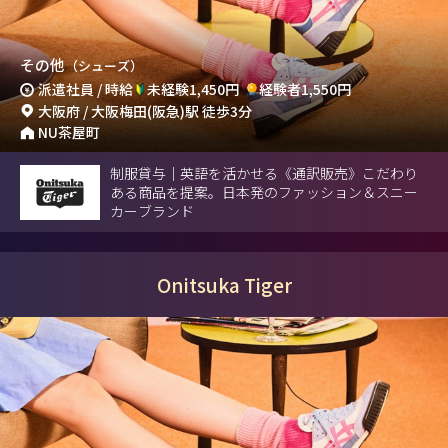
その他
（シューズ）
派遣社員 / 時給
未経験1,450円
経験者1,550円
大阪府 / 大阪梅田(阪急)駅 徒歩3分
NU茶屋町
制服貸与｜英語を活かせる《通訳販売》こだわり
ある商品を提案。日本発のファッション＆スニー
カーブランド
Onitsuka Tiger