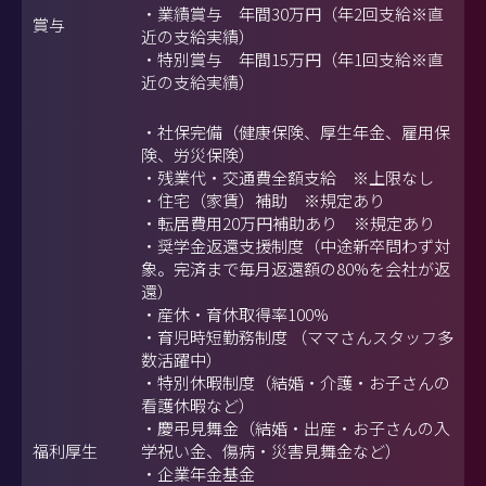
・業績賞与 年間30万円（年2回支給※直
賞与
近の支給実績）
・特別賞与 年間15万円（年1回支給※直
近の支給実績）
・社保完備（健康保険、厚生年金、雇用保
険、労災保険）
・残業代・交通費全額支給 ※上限なし
・住宅（家賃）補助 ※規定あり
・転居費用20万円補助あり ※規定あり
・奨学金返還支援制度（中途新卒問わず対
象。完済まで毎月返還額の80%を会社が返
還）
・産休・育休取得率100%
・育児時短勤務制度 （ママさんスタッフ多
数活躍中）
・特別休暇制度（結婚・介護・お子さんの
看護休暇など）
・慶弔見舞金（結婚・出産・お子さんの入
福利厚生
学祝い金、傷病・災害見舞金など）
・企業年金基金