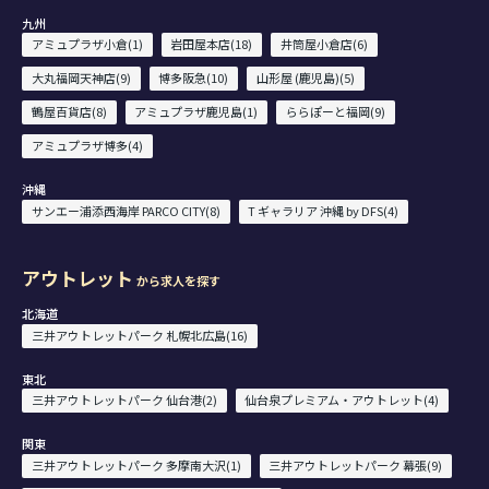
九州
アミュプラザ小倉(1)
岩田屋本店(18)
井筒屋小倉店(6)
大丸福岡天神店(9)
博多阪急(10)
山形屋 (鹿児島)(5)
鶴屋百貨店(8)
アミュプラザ鹿児島(1)
ららぽーと福岡(9)
アミュプラザ博多(4)
沖縄
サンエー浦添西海岸 PARCO CITY(8)
T ギャラリア 沖縄 by DFS(4)
アウトレット
から求人を探す
北海道
三井アウトレットパーク 札幌北広島(16)
東北
三井アウトレットパーク 仙台港(2)
仙台泉プレミアム・アウトレット(4)
関東
三井アウトレットパーク 多摩南大沢(1)
三井アウトレットパーク 幕張(9)