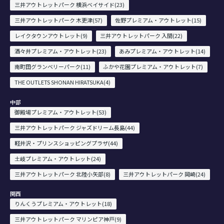
三井アウトレットパーク 横浜ベイサイド(23)
三井アウトレットパーク 木更津(57)
佐野プレミアム・アウトレット(15)
レイクタウンアウトレット(9)
三井アウトレットパーク 入間(22)
酒々井プレミアム・アウトレット(23)
あみプレミアム・アウトレット(14)
南町田グランベリーパーク(11)
ふかや花園プレミアム・アウトレット(7)
THE OUTLETS SHONAN HIRATSUKA(4)
中部
御殿場プレミアム・アウトレット(53)
三井アウトレットパーク ジャズドリーム長島(44)
軽井沢・プリンスショッピングプラザ(44)
土岐プレミアム・アウトレット(24)
三井アウトレットパーク 北陸小矢部(8)
三井アウトレットパーク 岡崎(24)
関西
りんくうプレミアム・アウトレット(18)
三井アウトレットパーク マリンピア神戸(9)