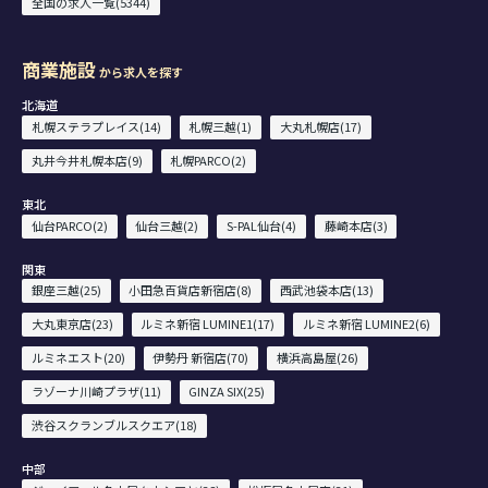
全国の求人一覧(5344)
商業施設
から求人を探す
北海道
札幌ステラプレイス(14)
札幌三越(1)
大丸札幌店(17)
丸井今井札幌本店(9)
札幌PARCO(2)
東北
仙台PARCO(2)
仙台三越(2)
S-PAL仙台(4)
藤崎本店(3)
関東
銀座三越(25)
小田急百貨店新宿店(8)
西武池袋本店(13)
大丸東京店(23)
ルミネ新宿 LUMINE1(17)
ルミネ新宿 LUMINE2(6)
ルミネエスト(20)
伊勢丹 新宿店(70)
横浜高島屋(26)
ラゾーナ川崎プラザ(11)
GINZA SIX(25)
渋谷スクランブルスクエア(18)
中部