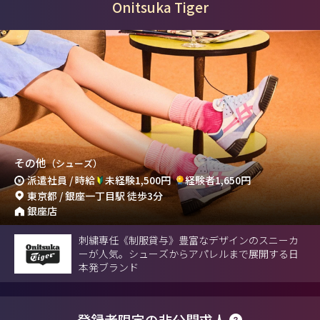
Onitsuka Tiger
その他
（シューズ）
派遣社員 / 時給
未経験1,500円
経験者1,650円
東京都 / 銀座一丁目駅 徒歩3分
銀座店
刺繍専任《制服貸与》豊富なデザインのスニーカ
ーが人気。シューズからアパレルまで展開する日
本発ブランド
登録者限定の非公開求人