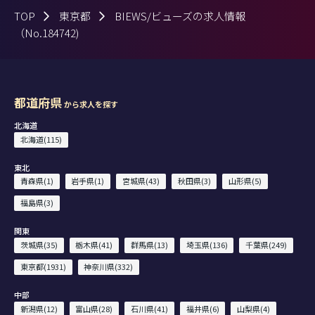
TOP
東京都
BIEWS/ビューズの求人情報
（No.184742)
都道府県
から求人を探す
北海道
北海道(115)
東北
青森県(1)
岩手県(1)
宮城県(43)
秋田県(3)
山形県(5)
福島県(3)
関東
茨城県(35)
栃木県(41)
群馬県(13)
埼玉県(136)
千葉県(249)
東京都(1931)
神奈川県(332)
中部
新潟県(12)
富山県(28)
石川県(41)
福井県(6)
山梨県(4)