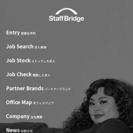
Entry
登録会予約
Job Search
求人検索
Job Stock
ストックした求人
Job Check
閲覧した求人
Partner Brands
パートナーブランド
Office Map
オフィスマップ
Company
会社概要
News
お知らせ