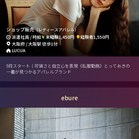
ショップ販売
（レディースアパレル）
派遣社員 / 時給
未経験1,450円
経験者1,550円
大阪府 / 大阪駅 徒歩1分
LUCUA
9月スタート｜可憐さと自立心を表現《私服勤務》とっておきの
一着が見つかるアパレルブランド
ebure