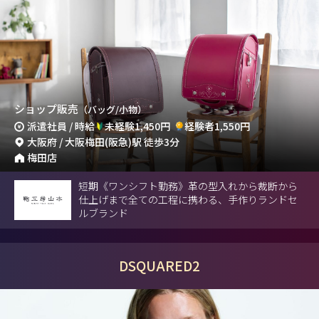
ショップ販売
（バッグ/小物）
派遣社員 / 時給
未経験1,450円
経験者1,550円
大阪府 / 大阪梅田(阪急)駅 徒歩3分
梅田店
短期《ワンシフト勤務》革の型入れから裁断から
仕上げまで全ての工程に携わる、手作りランドセ
ルブランド
DSQUARED2