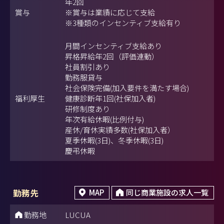
年2回
賞与
※賞与は業績に応じて支給
※3種類のインセンティブ支給有り
月間インセンティブ支給あり
昇格昇給年2回（評価連動）
社員割引あり
勤務服貸与
社会保険完備(加入要件を満たす場合)
福利厚生
健康診断年1回(社保加入者)
研修制度あり
年次有給休暇(比例付与)
産休/育休実績多数(社保加入者）
夏季休暇(3日)、冬季休暇(3日)
慶弔休暇
勤務先
MAP
同じ商業施設の求人一覧
勤務地
LUCUA