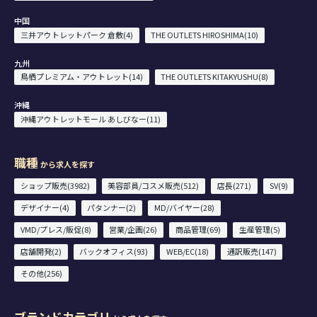
中国
三井アウトレットパーク 倉敷(4)
THE OUTLETS HIROSHIMA(10)
九州
鳥栖プレミアム・アウトレット(14)
THE OUTLETS KITAKYUSHU(8)
沖縄
沖縄アウトレットモール あしびなー(11)
職種
から求人を探す
ショップ販売(3982)
美容部員/コスメ販売(512)
店長(271)
SV(9)
デザイナー(4)
パタンナー(2)
MD/バイヤー(28)
VMD/プレス/販促(8)
営業/企画(26)
商品管理(69)
生産管理(5)
店舗開発(2)
バックオフィス(93)
WEB/EC(18)
通訳販売(147)
その他(256)
ブランドカテゴリ