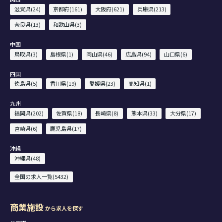
滋賀県(24)
京都府(161)
大阪府(621)
兵庫県(213)
奈良県(13)
和歌山県(3)
中国
鳥取県(3)
島根県(1)
岡山県(46)
広島県(94)
山口県(6)
四国
徳島県(5)
香川県(19)
愛媛県(23)
高知県(1)
九州
福岡県(202)
佐賀県(18)
長崎県(8)
熊本県(33)
大分県(17)
宮崎県(6)
鹿児島県(17)
沖縄
沖縄県(48)
全国の求人一覧(5432)
商業施設
から求人を探す