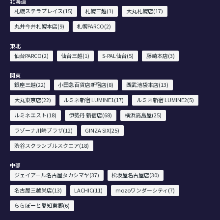
北海道
札幌ステラプレイス(15)
札幌三越(1)
大丸札幌店(17)
丸井今井札幌本店(9)
札幌PARCO(2)
東北
仙台PARCO(2)
仙台三越(1)
S-PAL仙台(5)
藤崎本店(3)
関東
銀座三越(22)
小田急百貨店新宿店(8)
西武池袋本店(13)
大丸東京店(22)
ルミネ新宿 LUMINE1(17)
ルミネ新宿 LUMINE2(5)
ルミネエスト(18)
伊勢丹 新宿店(68)
横浜高島屋(25)
ラゾーナ川崎プラザ(12)
GINZA SIX(25)
渋谷スクランブルスクエア(18)
中部
ジェイアール名古屋タカシマヤ(37)
松坂屋名古屋店(30)
名古屋三越栄店(13)
LACHIC(11)
mozoワンダーシティ(7)
ららぽーと愛知東郷(6)