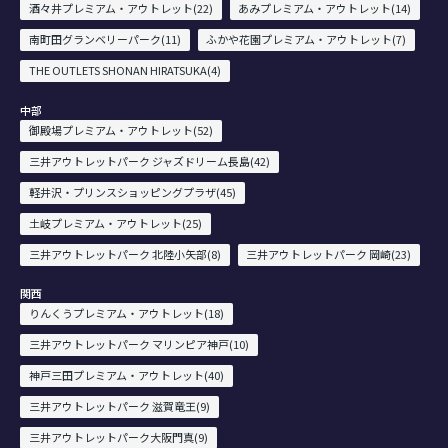
酒々井プレミアム・アウトレット(22)
あみプレミアム・アウトレット(14)
南町田グランベリーパーク(11)
ふかや花園プレミアム・アウトレット(7)
THE OUTLETS SHONAN HIRATSUKA(4)
中部
御殿場プレミアム・アウトレット(52)
三井アウトレットパーク ジャズドリーム長島(42)
軽井沢・プリンスショッピングプラザ(45)
土岐プレミアム・アウトレット(25)
三井アウトレットパーク 北陸小矢部(8)
三井アウトレットパーク 岡崎(23)
関西
りんくうプレミアム・アウトレット(18)
三井アウトレットパーク マリンピア神戸(10)
神戸三田プレミアム・アウトレット(40)
三井アウトレットパーク 滋賀竜王(9)
三井アウトレットパーク大阪門真(9)