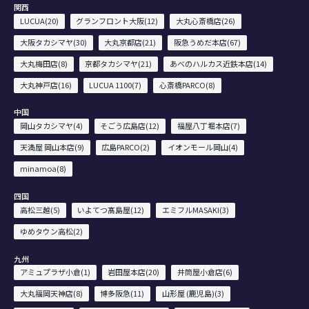
関西
LUCUA(20)
グランフロント大阪(12)
大丸心斎橋店(26)
大阪タカシマヤ(30)
大丸京都店(21)
阪急うめだ本店(67)
大丸梅田店(8)
京都タカシマヤ(21)
あべのハルカス近鉄本店(14)
大丸神戸店(16)
LUCUA 1100(7)
心斎橋PARCO(8)
中国
岡山タカシマヤ(4)
そごう広島店(12)
福屋八丁堀本店(7)
天満屋 岡山本店(9)
広島PARCO(2)
イオンモール岡山(4)
minamoa(8)
四国
高松三越(5)
いよてつ髙島屋(12)
エミフルMASAKI(3)
ゆめタウン高松(2)
九州
アミュプラザ小倉(1)
岩田屋本店(20)
井筒屋小倉店(6)
大丸福岡天神店(8)
博多阪急(11)
山形屋 (鹿児島)(3)