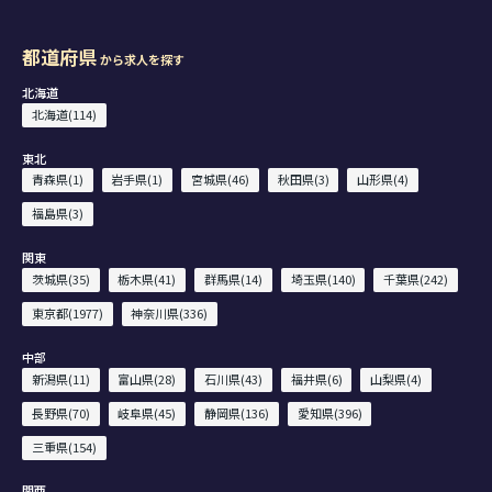
都道府県
から求人を探す
北海道
北海道(114)
東北
青森県(1)
岩手県(1)
宮城県(46)
秋田県(3)
山形県(4)
福島県(3)
関東
茨城県(35)
栃木県(41)
群馬県(14)
埼玉県(140)
千葉県(242)
東京都(1977)
神奈川県(336)
中部
新潟県(11)
富山県(28)
石川県(43)
福井県(6)
山梨県(4)
長野県(70)
岐阜県(45)
静岡県(136)
愛知県(396)
三重県(154)
関西