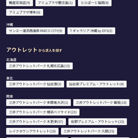
鶴屋百貨店(9)
アミュプラザ鹿児島(1)
ららぽーと福岡(8)
アミュプラザ博多(6)
沖縄
サンエー浦添西海岸 PARCO CITY(9)
T ギャラリア 沖縄 by DFS(3)
アウトレット
から求人を探す
北海道
三井アウトレットパーク 札幌北広島(15)
東北
三井アウトレットパーク 仙台港(3)
仙台泉プレミアム・アウトレット(4)
関東
三井アウトレットパーク 多摩南大沢(1)
三井アウトレットパーク 幕張(10)
三井アウトレットパーク 横浜ベイサイド(23)
三井アウトレットパーク 木更津(57)
佐野プレミアム・アウトレット(15)
レイクタウンアウトレット(10)
三井アウトレットパーク 入間(25)