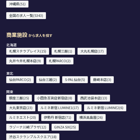
沖縄県(51)
全国の求人一覧(5343)
商業施設
から求人を探す
北海道
札幌ステラプレイス(15)
札幌三越(1)
大丸札幌店(17)
丸井今井札幌本店(9)
札幌PARCO(2)
東北
仙台PARCO(2)
仙台三越(2)
S-PAL仙台(5)
藤崎本店(3)
関東
銀座三越(25)
小田急百貨店新宿店(8)
西武池袋本店(13)
大丸東京店(23)
ルミネ新宿 LUMINE1(17)
ルミネ新宿 LUMINE2(6)
ルミネエスト(20)
伊勢丹 新宿店(71)
横浜高島屋(26)
ラゾーナ川崎プラザ(12)
GINZA SIX(25)
渋谷スクランブルスクエア(18)