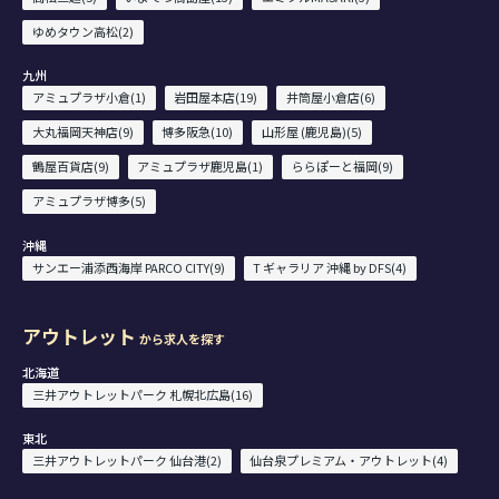
ゆめタウン高松(2)
九州
アミュプラザ小倉(1)
岩田屋本店(19)
井筒屋小倉店(6)
大丸福岡天神店(9)
博多阪急(10)
山形屋 (鹿児島)(5)
鶴屋百貨店(9)
アミュプラザ鹿児島(1)
ららぽーと福岡(9)
アミュプラザ博多(5)
沖縄
サンエー浦添西海岸 PARCO CITY(9)
T ギャラリア 沖縄 by DFS(4)
アウトレット
から求人を探す
北海道
三井アウトレットパーク 札幌北広島(16)
東北
三井アウトレットパーク 仙台港(2)
仙台泉プレミアム・アウトレット(4)