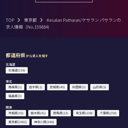
TOP
東京都
Kesalan Patharan/ケサラン パサランの
求人情報（No.159884)
都道府県
から求人を探す
北海道
北海道(116)
東北
青森県(1)
岩手県(1)
宮城県(45)
秋田県(3)
山形県(5)
福島県(3)
関東
茨城県(35)
栃木県(41)
群馬県(13)
埼玉県(138)
千葉県(250)
東京都(2001)
神奈川県(340)