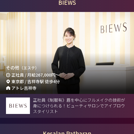
BIEWS
その他
（エステ）
正社員 / 月給
267,000円
～
東京都 / 吉祥寺駅 徒歩4分
アトレ吉祥寺
正社員《制服有》眉を中心にフルメイクの技術が
身につけられる！ビューティサロンでアイブロウ
スタイリスト
Kesalan Patharan