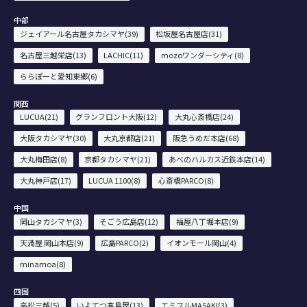
中部
ジェイアール名古屋タカシマヤ(39)
松坂屋名古屋店(31)
名古屋三越栄店(13)
LACHIC(11)
mozoワンダーシティ(8)
ららぽーと愛知東郷(6)
関西
LUCUA(21)
グランフロント大阪(12)
大丸心斎橋店(24)
大阪タカシマヤ(30)
大丸京都店(21)
阪急うめだ本店(68)
大丸梅田店(8)
京都タカシマヤ(21)
あべのハルカス近鉄本店(14)
大丸神戸店(17)
LUCUA 1100(8)
心斎橋PARCO(8)
中国
岡山タカシマヤ(3)
そごう広島店(12)
福屋八丁堀本店(9)
天満屋 岡山本店(9)
広島PARCO(2)
イオンモール岡山(4)
minamoa(8)
四国
高松三越(5)
いよてつ髙島屋(13)
エミフルMASAKI(3)