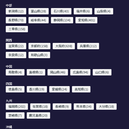
中部
新潟県(12)
富山県(28)
石川県(43)
福井県(6)
山梨県(4)
長野県(70)
岐阜県(44)
静岡県(134)
愛知県(401)
三重県(158)
関西
滋賀県(22)
京都府(158)
大阪府(638)
兵庫県(212)
奈良県(12)
和歌山県(3)
中国
鳥取県(4)
島根県(1)
岡山県(46)
広島県(94)
山口県(6)
四国
徳島県(5)
香川県(19)
愛媛県(24)
高知県(1)
九州
福岡県(202)
佐賀県(18)
長崎県(9)
熊本県(34)
大分県(18)
宮崎県(7)
鹿児島県(20)
沖縄