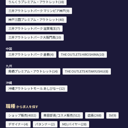
りんくうプレミアム・アウトレット(18)
三井アウトレットパーク マリンピア神戸(9)
神戸三田プレミアム・アウトレット(40)
三井アウトレットパーク 滋賀竜王(7)
三井アウトレットパーク大阪門真(10)
中国
三井アウトレットパーク 倉敷(4)
THE OUTLETS HIROSHIMA(10)
九州
鳥栖プレミアム・アウトレット(14)
THE OUTLETS KITAKYUSHU(8)
沖縄
沖縄アウトレットモール あしびなー(12)
職種
から求人を探す
ショップ販売(4032)
美容部員/コスメ販売(512)
店長(268)
SV(9)
デザイナー(4)
パタンナー(2)
MD/バイヤー(28)