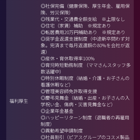
◎社保完備（健康保険、厚生年金、雇用保
険、労災保険）
◎残業代・交通費全額支給 ※上限なし
◎住宅（家賃）補助 ※規定あり
◎転居費用20万円補助あり ※規定あり
◎奨学金返還支援制度（中途新卒問わず対
象。完済まで毎月返還額の80%を会社が返
還）
◎産休・育休取得率100%
◎育児時短勤務制度 （ママさんスタッフ多
数活躍中）
◎特別休暇制度（結婚・介護・お子さんの
看護休暇など）
◎管理美容師免許取得支援
◎慶弔見舞金（結婚・出産・お子さんの入
福利厚生
学祝い金、傷病・災害見舞金など）
◎企業年金基金
◎ハッピーリターン制度（退職者の再雇用
制度）
◎異動希望申請制度
◎社員割引（ピアスグループのコスメ製品