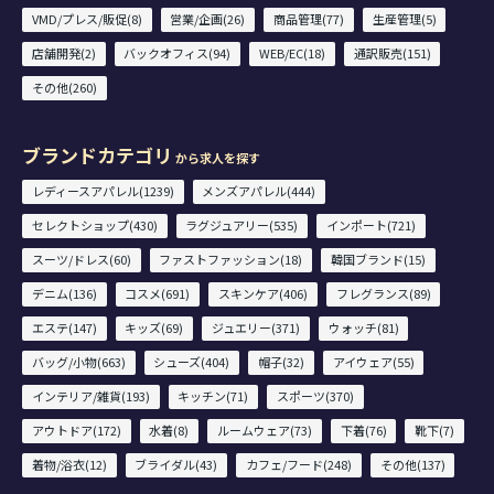
VMD/プレス/販促(8)
営業/企画(26)
商品管理(77)
生産管理(5)
店舗開発(2)
バックオフィス(94)
WEB/EC(18)
通訳販売(151)
その他(260)
ブランドカテゴリ
から求人を探す
レディースアパレル(1239)
メンズアパレル(444)
セレクトショップ(430)
ラグジュアリー(535)
インポート(721)
スーツ/ドレス(60)
ファストファッション(18)
韓国ブランド(15)
デニム(136)
コスメ(691)
スキンケア(406)
フレグランス(89)
エステ(147)
キッズ(69)
ジュエリー(371)
ウォッチ(81)
バッグ/小物(663)
シューズ(404)
帽子(32)
アイウェア(55)
インテリア/雑貨(193)
キッチン(71)
スポーツ(370)
アウトドア(172)
水着(8)
ルームウェア(73)
下着(76)
靴下(7)
着物/浴衣(12)
ブライダル(43)
カフェ/フード(248)
その他(137)