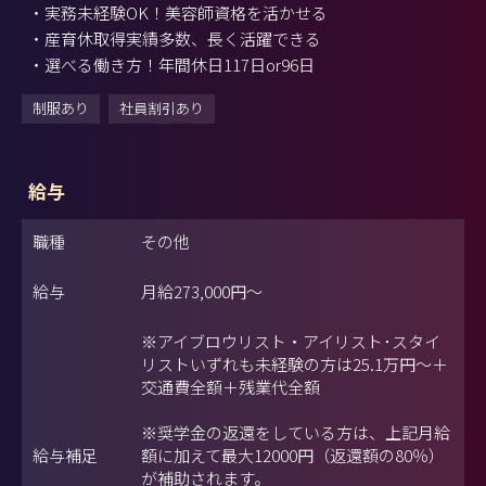
・実務未経験OK！美容師資格を活かせる
・産育休取得実績多数、長く活躍できる
・選べる働き方！年間休日117日or96日
制服あり
社員割引あり
給与
職種
その他
給与
月給
273,000円
～
※アイブロウリスト・アイリスト･スタイ
リストいずれも未経験の方は25.1万円～＋
交通費全額＋残業代全額
※奨学金の返還をしている方は、上記月給
給与補足
額に加えて最大12000円（返還額の80％）
が補助されます。