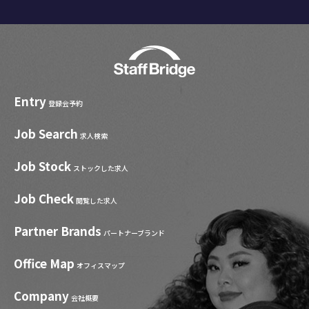
Entry
登録会予約
Job Search
求人検索
Job Stock
ストックした求人
Job Check
閲覧した求人
Partner Brands
パートナーブランド
Office Map
オフィスマップ
Company
会社概要