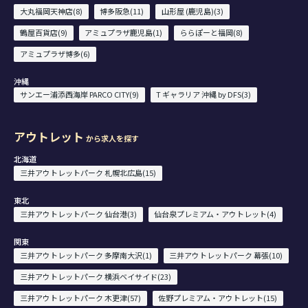
大丸福岡天神店(8)
博多阪急(11)
山形屋 (鹿児島)(3)
鶴屋百貨店(9)
アミュプラザ鹿児島(1)
ららぽーと福岡(8)
アミュプラザ博多(6)
沖縄
サンエー浦添西海岸 PARCO CITY(9)
T ギャラリア 沖縄 by DFS(3)
アウトレット
から求人を探す
北海道
三井アウトレットパーク 札幌北広島(15)
東北
三井アウトレットパーク 仙台港(3)
仙台泉プレミアム・アウトレット(4)
関東
三井アウトレットパーク 多摩南大沢(1)
三井アウトレットパーク 幕張(10)
三井アウトレットパーク 横浜ベイサイド(23)
三井アウトレットパーク 木更津(57)
佐野プレミアム・アウトレット(15)