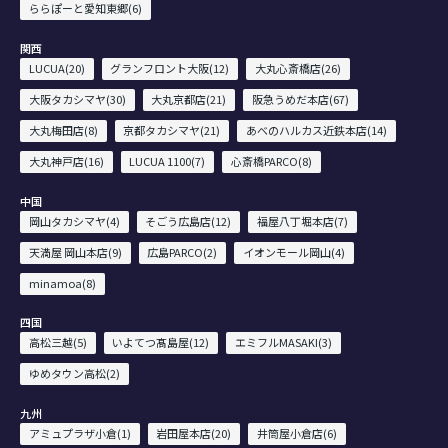
ららぽーと愛知東郷(6)
関西
LUCUA(20)
グランフロント大阪(12)
大丸心斎橋店(26)
大阪タカシマヤ(30)
大丸京都店(21)
阪急うめだ本店(67)
大丸梅田店(8)
京都タカシマヤ(21)
あべのハルカス近鉄本店(14)
大丸神戸店(16)
LUCUA 1100(7)
心斎橋PARCO(8)
中国
岡山タカシマヤ(4)
そごう広島店(12)
福屋八丁堀本店(7)
天満屋 岡山本店(9)
広島PARCO(2)
イオンモール岡山(4)
minamoa(8)
四国
高松三越(5)
いよてつ髙島屋(12)
エミフルMASAKI(3)
ゆめタウン高松(2)
九州
アミュプラザ小倉(1)
岩田屋本店(20)
井筒屋小倉店(6)