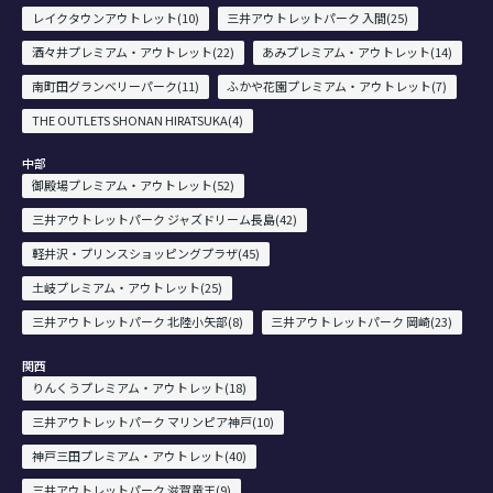
レイクタウンアウトレット(10)
三井アウトレットパーク 入間(25)
酒々井プレミアム・アウトレット(22)
あみプレミアム・アウトレット(14)
南町田グランベリーパーク(11)
ふかや花園プレミアム・アウトレット(7)
THE OUTLETS SHONAN HIRATSUKA(4)
中部
御殿場プレミアム・アウトレット(52)
三井アウトレットパーク ジャズドリーム長島(42)
軽井沢・プリンスショッピングプラザ(45)
土岐プレミアム・アウトレット(25)
三井アウトレットパーク 北陸小矢部(8)
三井アウトレットパーク 岡崎(23)
関西
りんくうプレミアム・アウトレット(18)
三井アウトレットパーク マリンピア神戸(10)
神戸三田プレミアム・アウトレット(40)
三井アウトレットパーク 滋賀竜王(9)