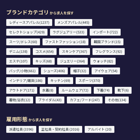
ブランドカテゴリ
から求人を探す
レディースアパレル(1237)
メンズアパレル(445)
セレクトショップ(429)
ラグジュアリー(533)
インポート(722)
スーツ/ドレス(60)
ファストファッション(18)
韓国ブランド(15)
デニム(138)
コスメ(654)
スキンケア(367)
フレグランス(92)
エステ(107)
キッズ(68)
ジュエリー(364)
ウォッチ(82)
バッグ/小物(661)
シューズ(406)
帽子(32)
アイウェア(54)
インテリア/雑貨(186)
キッチン(69)
スポーツ(370)
アウトドア(171)
水着(8)
ルームウェア(72)
下着(74)
靴下(6)
着物/浴衣(12)
ブライダル(43)
カフェ/フード(247)
その他(134)
雇用形態
から求人を探す
派遣社員 (3396)
正社員・契約社員 (2016)
アルバイト (20)