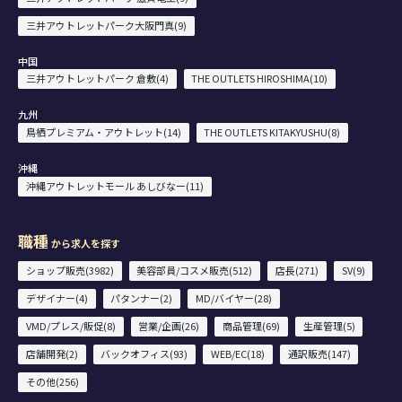
三井アウトレットパーク大阪門真(9)
中国
三井アウトレットパーク 倉敷(4)
THE OUTLETS HIROSHIMA(10)
九州
鳥栖プレミアム・アウトレット(14)
THE OUTLETS KITAKYUSHU(8)
沖縄
沖縄アウトレットモール あしびなー(11)
職種
から求人を探す
ショップ販売(3982)
美容部員/コスメ販売(512)
店長(271)
SV(9)
デザイナー(4)
パタンナー(2)
MD/バイヤー(28)
VMD/プレス/販促(8)
営業/企画(26)
商品管理(69)
生産管理(5)
店舗開発(2)
バックオフィス(93)
WEB/EC(18)
通訳販売(147)
その他(256)