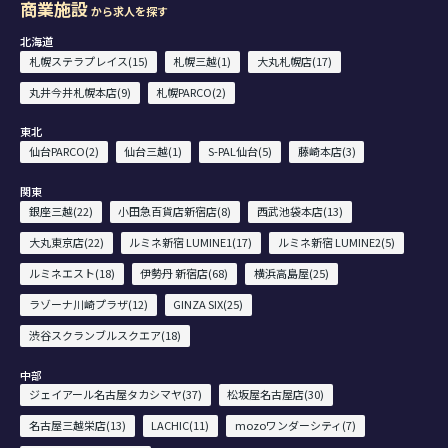
商業施設
から求人を探す
北海道
札幌ステラプレイス(15)
札幌三越(1)
大丸札幌店(17)
丸井今井札幌本店(9)
札幌PARCO(2)
東北
仙台PARCO(2)
仙台三越(1)
S-PAL仙台(5)
藤崎本店(3)
関東
銀座三越(22)
小田急百貨店新宿店(8)
西武池袋本店(13)
大丸東京店(22)
ルミネ新宿 LUMINE1(17)
ルミネ新宿 LUMINE2(5)
ルミネエスト(18)
伊勢丹 新宿店(68)
横浜高島屋(25)
ラゾーナ川崎プラザ(12)
GINZA SIX(25)
渋谷スクランブルスクエア(18)
中部
ジェイアール名古屋タカシマヤ(37)
松坂屋名古屋店(30)
名古屋三越栄店(13)
LACHIC(11)
mozoワンダーシティ(7)