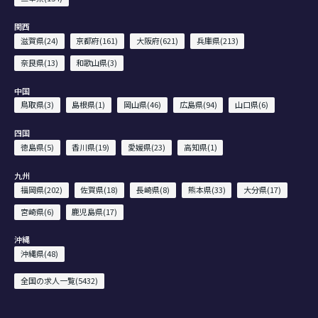
関西
滋賀県(24)
京都府(161)
大阪府(621)
兵庫県(213)
奈良県(13)
和歌山県(3)
中国
鳥取県(3)
島根県(1)
岡山県(46)
広島県(94)
山口県(6)
四国
徳島県(5)
香川県(19)
愛媛県(23)
高知県(1)
九州
福岡県(202)
佐賀県(18)
長崎県(8)
熊本県(33)
大分県(17)
宮崎県(6)
鹿児島県(17)
沖縄
沖縄県(48)
全国の求人一覧(5432)