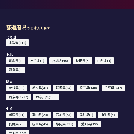
都道府県
から求人を探す
北海道
北海道(114)
東北
青森県(1)
岩手県(1)
宮城県(46)
秋田県(3)
山形県(4)
福島県(3)
関東
茨城県(35)
栃木県(41)
群馬県(14)
埼玉県(140)
千葉県(242)
東京都(1977)
神奈川県(336)
中部
新潟県(11)
富山県(28)
石川県(43)
福井県(6)
山梨県(4)
長野県(70)
岐阜県(45)
静岡県(136)
愛知県(396)
三重県(154)