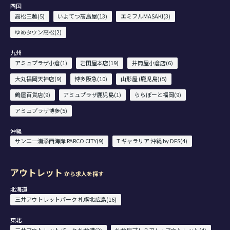
四国
高松三越(5)
いよてつ髙島屋(13)
エミフルMASAKI(3)
ゆめタウン高松(2)
九州
アミュプラザ小倉(1)
岩田屋本店(19)
井筒屋小倉店(6)
大丸福岡天神店(9)
博多阪急(10)
山形屋 (鹿児島)(5)
鶴屋百貨店(9)
アミュプラザ鹿児島(1)
ららぽーと福岡(9)
アミュプラザ博多(5)
沖縄
サンエー浦添西海岸 PARCO CITY(9)
T ギャラリア 沖縄 by DFS(4)
アウトレット
から求人を探す
北海道
三井アウトレットパーク 札幌北広島(16)
東北
三井アウトレットパーク 仙台港(2)
仙台泉プレミアム・アウトレット(4)