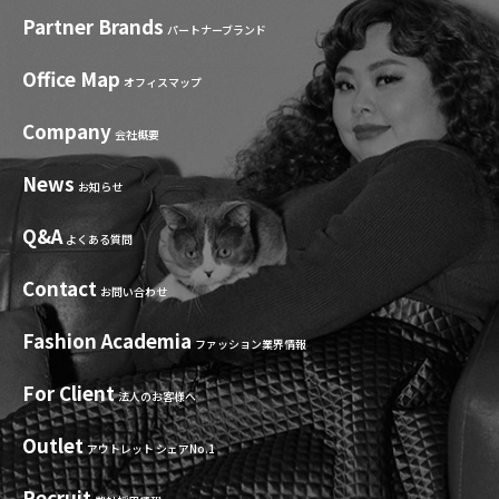
Partner Brands
パートナーブランド
Office Map
オフィスマップ
Company
会社概要
News
お知らせ
Q&A
よくある質問
Contact
お問い合わせ
Fashion Academia
ファッション業界情報
For Client
法人のお客様へ
Outlet
アウトレット シェアNo.1
Recruit