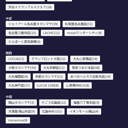
渋谷スクランブルスクエア(18)
中部
ジェイアール名古屋タカシマヤ(39)
松坂屋名古屋店(31)
名古屋三越栄店(13)
LACHIC(11)
mozoワンダーシティ(8)
ららぽーと愛知東郷(6)
関西
LUCUA(21)
グランフロント大阪(12)
大丸心斎橋店(24)
大阪タカシマヤ(30)
大丸京都店(21)
阪急うめだ本店(68)
大丸梅田店(8)
京都タカシマヤ(21)
あべのハルカス近鉄本店(14)
大丸神戸店(17)
LUCUA 1100(8)
心斎橋PARCO(8)
中国
岡山タカシマヤ(3)
そごう広島店(12)
福屋八丁堀本店(9)
天満屋 岡山本店(9)
広島PARCO(2)
イオンモール岡山(4)
minamoa(8)