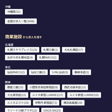
沖縄
沖縄県(51)
全国の求人一覧(5496)
商業施設
から求人を探す
北海道
札幌ステラプレイス(15)
札幌三越(1)
大丸札幌店(17)
丸井今井札幌本店(9)
札幌PARCO(2)
東北
仙台PARCO(2)
仙台三越(2)
S-PAL仙台(5)
藤崎本店(3)
関東
銀座三越(25)
小田急百貨店新宿店(8)
西武池袋本店(13)
大丸東京店(23)
ルミネ新宿 LUMINE1(17)
ルミネ新宿 LUMINE2(6)
ルミネエスト(20)
伊勢丹 新宿店(71)
横浜高島屋(26)
ラゾーナ川崎プラザ(12)
GINZA SIX(25)