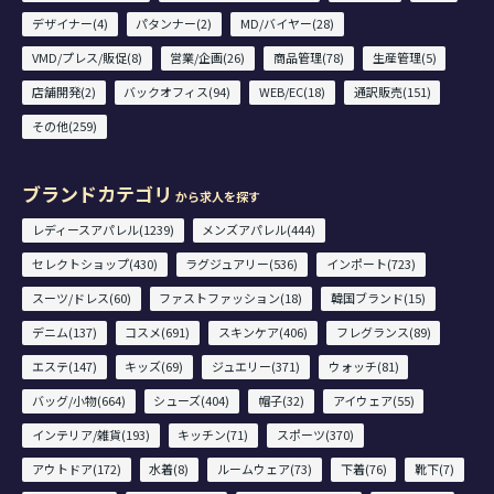
デザイナー(4)
パタンナー(2)
MD/バイヤー(28)
VMD/プレス/販促(8)
営業/企画(26)
商品管理(78)
生産管理(5)
店舗開発(2)
バックオフィス(94)
WEB/EC(18)
通訳販売(151)
その他(259)
ブランドカテゴリ
から求人を探す
レディースアパレル(1239)
メンズアパレル(444)
セレクトショップ(430)
ラグジュアリー(536)
インポート(723)
スーツ/ドレス(60)
ファストファッション(18)
韓国ブランド(15)
デニム(137)
コスメ(691)
スキンケア(406)
フレグランス(89)
エステ(147)
キッズ(69)
ジュエリー(371)
ウォッチ(81)
バッグ/小物(664)
シューズ(404)
帽子(32)
アイウェア(55)
インテリア/雑貨(193)
キッチン(71)
スポーツ(370)
アウトドア(172)
水着(8)
ルームウェア(73)
下着(76)
靴下(7)