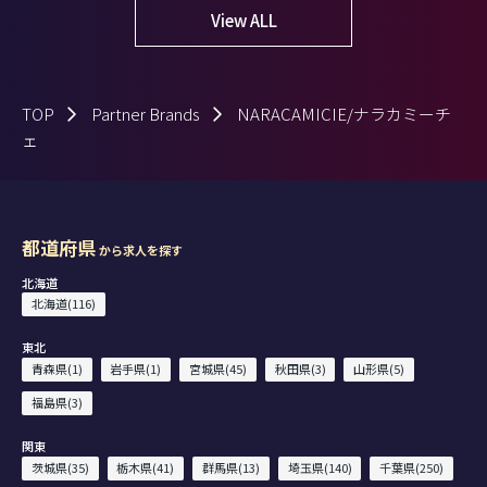
View ALL
TOP
Partner Brands
NARACAMICIE/ナラカミーチ
ェ
都道府県
から求人を探す
北海道
北海道(116)
東北
青森県(1)
岩手県(1)
宮城県(45)
秋田県(3)
山形県(5)
福島県(3)
関東
茨城県(35)
栃木県(41)
群馬県(13)
埼玉県(140)
千葉県(250)