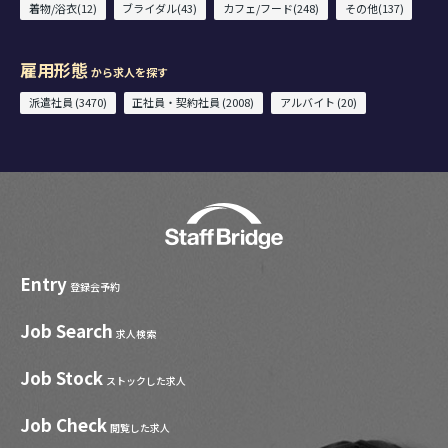
着物/浴衣(12)
ブライダル(43)
カフェ/フード(248)
その他(137)
雇用形態
から求人を探す
派遣社員 (3470)
正社員・契約社員 (2008)
アルバイト (20)
Entry
登録会予約
Job Search
求人検索
Job Stock
ストックした求人
Job Check
閲覧した求人