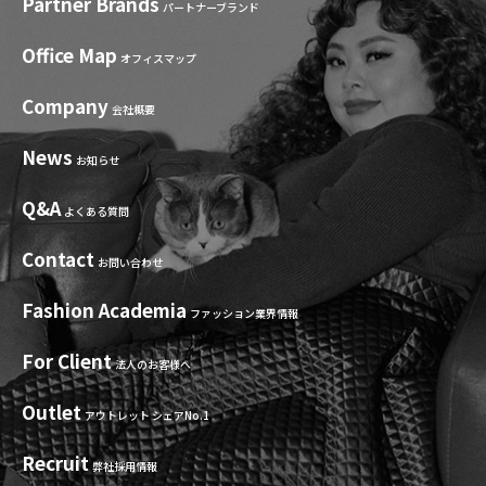
Partner Brands
パートナーブランド
Office Map
オフィスマップ
Company
会社概要
News
お知らせ
Q&A
よくある質問
Contact
お問い合わせ
Fashion Academia
ファッション業界情報
For Client
法人のお客様へ
Outlet
アウトレット シェアNo.1
Recruit
弊社採用情報