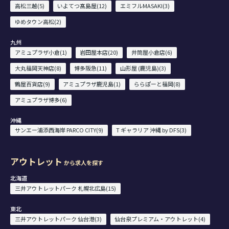
高松三越(5)
いよてつ髙島屋(12)
エミフルMASAKI(3)
ゆめタウン高松(2)
九州
アミュプラザ小倉(1)
岩田屋本店(20)
井筒屋小倉店(6)
大丸福岡天神店(8)
博多阪急(11)
山形屋 (鹿児島)(3)
鶴屋百貨店(9)
アミュプラザ鹿児島(1)
ららぽーと福岡(8)
アミュプラザ博多(6)
沖縄
サンエー浦添西海岸 PARCO CITY(9)
T ギャラリア 沖縄 by DFS(3)
アウトレット
から求人を探す
北海道
三井アウトレットパーク 札幌北広島(15)
東北
三井アウトレットパーク 仙台港(3)
仙台泉プレミアム・アウトレット(4)