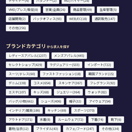
デザイナー(4)
パタンナー(2)
MD/バイヤー(28)
VMD/プレス/販促(8)
営業/企画(26)
商品管理(69)
生産管理(5)
店舗開発(2)
バックオフィス(93)
WEB/EC(18)
通訳販売(147)
その他(256)
ブランドカテゴリ
から求人を探す
レディースアパレル(1237)
メンズアパレル(445)
セレクトショップ(429)
ラグジュアリー(533)
インポート(722)
スーツ/ドレス(60)
ファストファッション(18)
韓国ブランド(15)
デニム(138)
コスメ(654)
スキンケア(367)
フレグランス(92)
エステ(107)
キッズ(68)
ジュエリー(364)
ウォッチ(82)
バッグ/小物(661)
シューズ(406)
帽子(32)
アイウェア(54)
インテリア/雑貨(186)
キッチン(69)
スポーツ(370)
アウトドア(171)
水着(8)
ルームウェア(72)
下着(74)
靴下(6)
着物/浴衣(12)
ブライダル(43)
カフェ/フード(247)
その他(134)