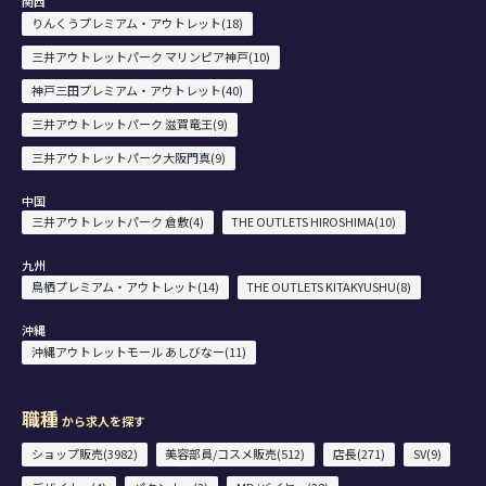
関西
りんくうプレミアム・アウトレット(18)
三井アウトレットパーク マリンピア神戸(10)
神戸三田プレミアム・アウトレット(40)
三井アウトレットパーク 滋賀竜王(9)
三井アウトレットパーク大阪門真(9)
中国
三井アウトレットパーク 倉敷(4)
THE OUTLETS HIROSHIMA(10)
九州
鳥栖プレミアム・アウトレット(14)
THE OUTLETS KITAKYUSHU(8)
沖縄
沖縄アウトレットモール あしびなー(11)
職種
から求人を探す
ショップ販売(3982)
美容部員/コスメ販売(512)
店長(271)
SV(9)