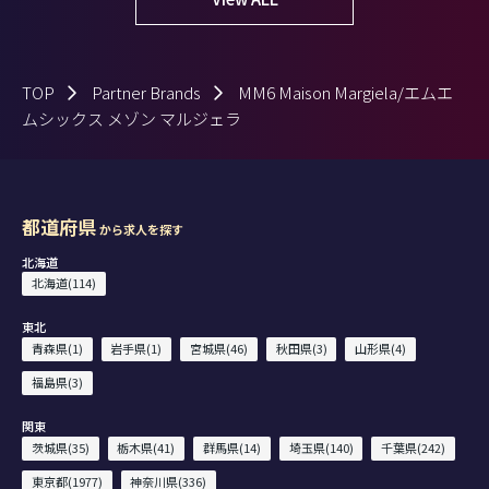
TOP
Partner Brands
MM6 Maison Margiela/エムエ
ムシックス メゾン マルジェラ
都道府県
から求人を探す
北海道
北海道(114)
東北
青森県(1)
岩手県(1)
宮城県(46)
秋田県(3)
山形県(4)
福島県(3)
関東
茨城県(35)
栃木県(41)
群馬県(14)
埼玉県(140)
千葉県(242)
東京都(1977)
神奈川県(336)