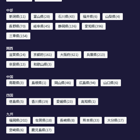
中部
新潟県(11)
富山県(28)
石川県(43)
福井県(6)
山梨県(4)
長野県(70)
岐阜県(45)
静岡県(136)
愛知県(396)
三重県(154)
関西
滋賀県(24)
京都府(161)
大阪府(621)
兵庫県(213)
奈良県(13)
和歌山県(3)
中国
鳥取県(3)
島根県(1)
岡山県(46)
広島県(94)
山口県(6)
四国
徳島県(5)
香川県(19)
愛媛県(23)
高知県(1)
九州
福岡県(202)
佐賀県(18)
長崎県(8)
熊本県(33)
大分県(17)
宮崎県(6)
鹿児島県(17)