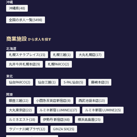
沖縄
沖縄県(48)
全国の求人一覧(5498)
商業施設
から求人を探す
北海道
札幌ステラプレイス(15)
札幌三越(1)
大丸札幌店(17)
丸井今井札幌本店(9)
札幌PARCO(2)
東北
仙台PARCO(2)
仙台三越(1)
S-PAL仙台(5)
藤崎本店(3)
関東
銀座三越(22)
小田急百貨店新宿店(8)
西武池袋本店(13)
大丸東京店(22)
ルミネ新宿 LUMINE1(17)
ルミネ新宿 LUMINE2(5)
ルミネエスト(18)
伊勢丹 新宿店(68)
横浜高島屋(25)
ラゾーナ川崎プラザ(12)
GINZA SIX(25)