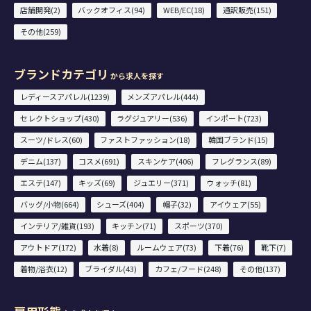
店舗開発(2)
バックオフィス(94)
WEB/EC(18)
通訳販売(151)
その他(259)
ブランドカテゴリ
から求人を探す
レディースアパレル(1239)
メンズアパレル(444)
セレクトショップ(430)
ラグジュアリー(536)
インポート(723)
スーツ/ドレス(60)
ファストファッション(18)
韓国ブランド(15)
デニム(137)
コスメ(691)
スキンケア(406)
フレグランス(89)
エステ(147)
キッズ(69)
ジュエリー(371)
ウォッチ(81)
バッグ/小物(664)
シューズ(404)
帽子(32)
アイウェア(55)
インテリア/雑貨(193)
キッチン(71)
スポーツ(370)
アウトドア(172)
水着(8)
ルームウェア(73)
下着(76)
靴下(7)
着物/浴衣(12)
ブライダル(43)
カフェ/フード(248)
その他(137)