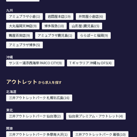
九州
アミュプラザ小倉(1)
岩田屋本店(19)
井筒屋小倉店(6)
大丸福岡天神店(9)
博多阪急(10)
山形屋 (鹿児島)(5)
鶴屋百貨店(9)
アミュプラザ鹿児島(1)
ららぽーと福岡(9)
アミュプラザ博多(5)
沖縄
サンエー浦添西海岸 PARCO CITY(9)
T ギャラリア 沖縄 by DFS(4)
アウトレット
から求人を探す
北海道
三井アウトレットパーク 札幌北広島(16)
東北
三井アウトレットパーク 仙台港(2)
仙台泉プレミアム・アウトレット(4)
関東
三井アウトレットパーク 多摩南大沢(1)
三井アウトレットパーク 幕張(10)