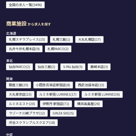
全国の求人一覧(5496)
商業施設
から求人を探す
北海道
札幌ステラプレイス(15)
札幌三越(1)
大丸札幌店(17)
丸井今井札幌本店(9)
札幌PARCO(2)
東北
仙台PARCO(2)
仙台三越(2)
S-PAL仙台(5)
藤崎本店(3)
関東
銀座三越(25)
小田急百貨店新宿店(8)
西武池袋本店(13)
大丸東京店(23)
ルミネ新宿 LUMINE1(17)
ルミネ新宿 LUMINE2(6)
ルミネエスト(20)
伊勢丹 新宿店(71)
横浜高島屋(26)
ラゾーナ川崎プラザ(12)
GINZA SIX(25)
渋谷スクランブルスクエア(18)
中部