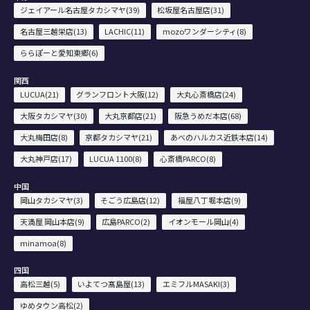
ジェイアール名古屋タカシマヤ(39)
松坂屋名古屋店(31)
名古屋三越栄店(13)
LACHIC(11)
mozoワンダーシティ(8)
ららぽーと愛知東郷(6)
関西
LUCUA(21)
グランフロント大阪(12)
大丸心斎橋店(24)
大阪タカシマヤ(30)
大丸京都店(21)
阪急うめだ本店(68)
大丸梅田店(8)
京都タカシマヤ(21)
あべのハルカス近鉄本店(14)
大丸神戸店(17)
LUCUA 1100(8)
心斎橋PARCO(8)
中国
岡山タカシマヤ(3)
そごう広島店(12)
福屋八丁堀本店(9)
天満屋 岡山本店(9)
広島PARCO(2)
イオンモール岡山(4)
minamoa(8)
四国
高松三越(5)
いよてつ髙島屋(13)
エミフルMASAKI(3)
ゆめタウン高松(2)