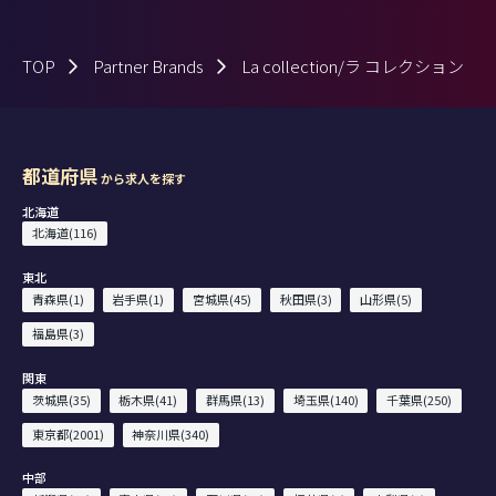
TOP
Partner Brands
La collection/ラ コレクション
都道府県
から求人を探す
北海道
北海道(116)
東北
青森県(1)
岩手県(1)
宮城県(45)
秋田県(3)
山形県(5)
福島県(3)
関東
茨城県(35)
栃木県(41)
群馬県(13)
埼玉県(140)
千葉県(250)
東京都(2001)
神奈川県(340)
中部