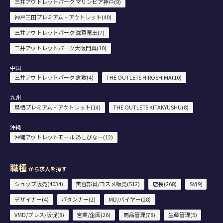
三井アウトレットパーク マリンピア神戸(9)
神戸三田プレミアム・アウトレット(40)
三井アウトレットパーク 滋賀竜王(7)
三井アウトレットパーク大阪門真(10)
中国
三井アウトレットパーク 倉敷(4)
THE OUTLETS HIROSHIMA(10)
九州
鳥栖プレミアム・アウトレット(14)
THE OUTLETS KITAKYUSHU(8)
沖縄
沖縄アウトレットモール あしびなー(12)
職種
から求人を探す
ショップ販売(4034)
美容部員/コスメ販売(512)
店長(268)
SV(9)
デザイナー(4)
パタンナー(2)
MD/バイヤー(28)
VMD/プレス/販促(8)
営業/企画(26)
商品管理(78)
生産管理(5)