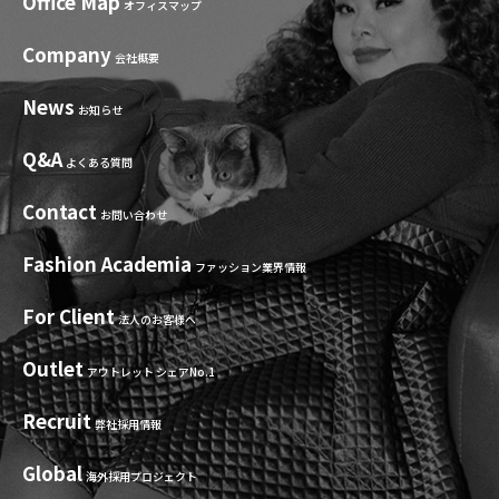
Office Map
オフィスマップ
Company
会社概要
News
お知らせ
Q&A
よくある質問
Contact
お問い合わせ
Fashion Academia
ファッション業界情報
For Client
法人のお客様へ
Outlet
アウトレット シェアNo.1
Recruit
弊社採用情報
Global
海外採用プロジェクト