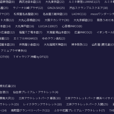
店新宿店(8)
西武池袋本店(13)
大丸東京店(22)
ルミネ新宿 LUMINE1(17)
ルミネ新宿
(25)
ラゾーナ川崎プラザ(12)
GINZA SIX(25)
渋谷スクランブルスクエア(18)
(37)
松坂屋名古屋店(30)
名古屋三越栄店(13)
LACHIC(11)
mozoワンダーシテ
ト大阪(12)
大丸心斎橋店(26)
大阪タカシマヤ(30)
大丸京都店(21)
阪急うめだ本店
店(14)
大丸神戸店(16)
LUCUA 1100(7)
心斎橋PARCO(8)
広島店(12)
福屋八丁堀本店(7)
天満屋 岡山本店(9)
広島PARCO(2)
イオンモール岡
屋(12)
エミフルMASAKI(3)
ゆめタウン高松(2)
屋本店(20)
井筒屋小倉店(6)
大丸福岡天神店(8)
博多阪急(11)
山形屋 (鹿児島)(3
アミュプラザ博多(6)
TY(9)
T ギャラリア 沖縄 by DFS(3)
北広島(15)
港(3)
仙台泉プレミアム・アウトレット(4)
南大沢(1)
三井アウトレットパーク 幕張(10)
三井アウトレットパーク 横浜ベイサイド(
トレット(15)
レイクタウンアウトレット(10)
三井アウトレットパーク 入間(25)
14)
南町田グランベリーパーク(11)
ふかや花園プレミアム・アウトレット(7)
THE