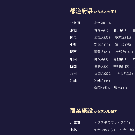
都道府県
から求人を探す
北海道
北海道(114)
東北
青森県(1)
岩手県(1)
宮
関東
茨城県(35)
栃木県(41)
中部
新潟県(11)
富山県(28)
関西
滋賀県(24)
京都府(161)
中国
鳥取県(3)
島根県(1)
岡
四国
徳島県(5)
香川県(19)
九州
福岡県(202)
佐賀県(18)
沖縄
沖縄県(48)
全国の求人一覧(5498)
商業施設
から求人を探す
北海道
札幌ステラプレイス(15)
東北
仙台PARCO(2)
仙台三越(1