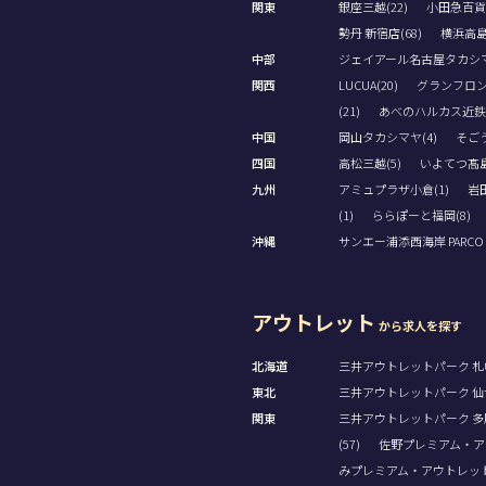
関東
銀座三越(22)
小田急百貨
勢丹 新宿店(68)
横浜高島屋
中部
ジェイアール名古屋タカシマヤ
関西
LUCUA(20)
グランフロン
(21)
あべのハルカス近鉄本
中国
岡山タカシマヤ(4)
そごう
四国
高松三越(5)
いよてつ髙島
九州
アミュプラザ小倉(1)
岩田
(1)
ららぽーと福岡(8)
沖縄
サンエー浦添西海岸 PARCO CI
アウトレット
から求人を探す
北海道
三井アウトレットパーク 札幌
東北
三井アウトレットパーク 仙台
関東
三井アウトレットパーク 多摩
(57)
佐野プレミアム・アウ
みプレミアム・アウトレット(