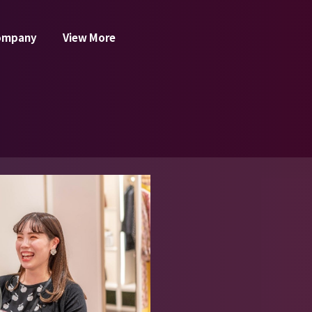
ompany
View More