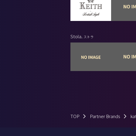
Stola.
ストラ
TOP
Partner Brands
k