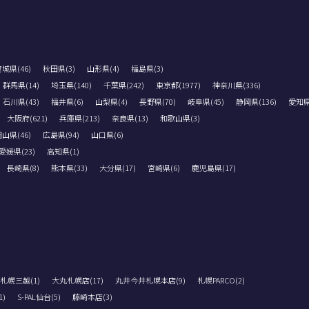
城県(46)
秋田県(3)
山形県(4)
福島県(3)
群馬県(14)
埼玉県(140)
千葉県(242)
東京都(1977)
神奈川県(336)
石川県(43)
福井県(6)
山梨県(4)
長野県(70)
岐阜県(45)
静岡県(136)
愛知県(
大阪府(621)
兵庫県(213)
奈良県(13)
和歌山県(3)
山県(46)
広島県(94)
山口県(6)
愛媛県(23)
高知県(1)
長崎県(8)
熊本県(33)
大分県(17)
宮崎県(6)
鹿児島県(17)
札幌三越(1)
大丸札幌店(17)
丸井今井札幌本店(9)
札幌PARCO(2)
)
S-PAL仙台(5)
藤崎本店(3)