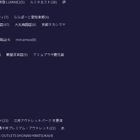
 LUMINE2(5)
ルミネエスト(18)
伊
ィ(7)
ららぽーと愛知東郷(6)
(67)
大丸梅田店(8)
京都タカシマヤ
山(4)
minamoa(8)
)
鶴屋百貨店(9)
アミュプラザ鹿児島
23)
三井アウトレットパーク 木更津
酒々井プレミアム・アウトレット(22)
あ
 OUTLETS SHONAN HIRATSUKA(4)