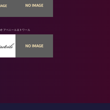
le
アベニールエトワール