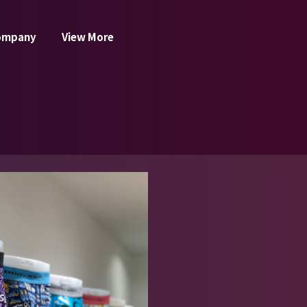
ompany
View More