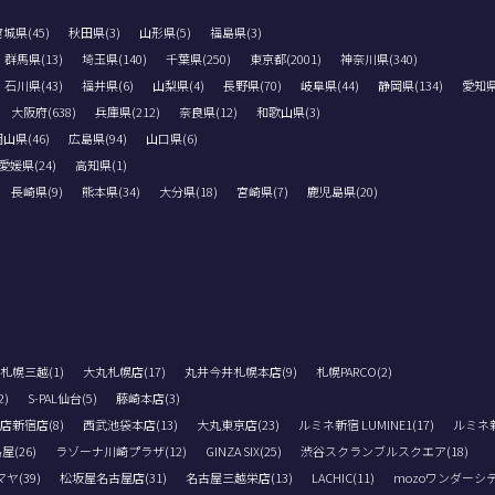
城県(45)
秋田県(3)
山形県(5)
福島県(3)
群馬県(13)
埼玉県(140)
千葉県(250)
東京都(2001)
神奈川県(340)
石川県(43)
福井県(6)
山梨県(4)
長野県(70)
岐阜県(44)
静岡県(134)
愛知県(
大阪府(638)
兵庫県(212)
奈良県(12)
和歌山県(3)
山県(46)
広島県(94)
山口県(6)
愛媛県(24)
高知県(1)
長崎県(9)
熊本県(34)
大分県(18)
宮崎県(7)
鹿児島県(20)
札幌三越(1)
大丸札幌店(17)
丸井今井札幌本店(9)
札幌PARCO(2)
)
S-PAL仙台(5)
藤崎本店(3)
店新宿店(8)
西武池袋本店(13)
大丸東京店(23)
ルミネ新宿 LUMINE1(17)
ルミネ新宿
(26)
ラゾーナ川崎プラザ(12)
GINZA SIX(25)
渋谷スクランブルスクエア(18)
(39)
松坂屋名古屋店(31)
名古屋三越栄店(13)
LACHIC(11)
mozoワンダーシテ