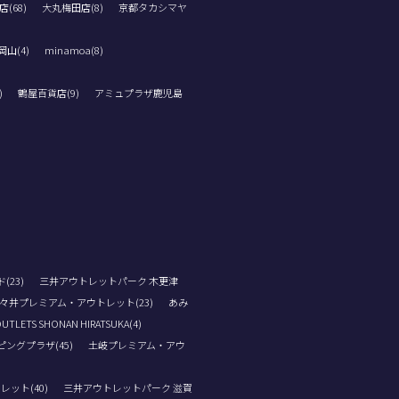
(68)
大丸梅田店(8)
京都タカシマヤ
山(4)
minamoa(8)
)
鶴屋百貨店(9)
アミュプラザ鹿児島
23)
三井アウトレットパーク 木更津
々井プレミアム・アウトレット(23)
あみ
OUTLETS SHONAN HIRATSUKA(4)
ングプラザ(45)
土岐プレミアム・アウ
ット(40)
三井アウトレットパーク 滋賀