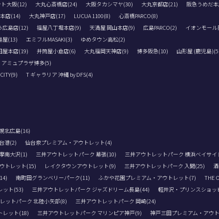
ト大阪(12)
大丸心斎橋店(24)
大阪タカシマヤ(30)
大丸京都店(21)
阪急うめだ本店
店(14)
大丸神戸店(17)
LUCUA 1100(8)
心斎橋PARCO(8)
広島店(12)
福屋八丁堀本店(9)
天満屋 岡山本店(9)
広島PARCO(2)
イオンモール岡
屋(13)
エミフルMASAKI(3)
ゆめタウン高松(2)
屋本店(19)
井筒屋小倉店(6)
大丸福岡天神店(9)
博多阪急(10)
山形屋 (鹿児島)(5
アミュプラザ博多(5)
TY(9)
T ギャラリア 沖縄 by DFS(4)
北広島(16)
港(2)
仙台泉プレミアム・アウトレット(4)
南大沢(1)
三井アウトレットパーク 幕張(10)
三井アウトレットパーク 横浜ベイサイド(
トレット(15)
レイクタウンアウトレット(9)
三井アウトレットパーク 入間(25)
酒
4)
南町田グランベリーパーク(11)
ふかや花園プレミアム・アウトレット(7)
THE 
ト(53)
三井アウトレットパーク ジャズドリーム長島(44)
軽井沢・プリンスショッピ
レットパーク 北陸小矢部(8)
三井アウトレットパーク 岡崎(24)
レット(18)
三井アウトレットパーク マリンピア神戸(9)
神戸三田プレミアム・アウトレ