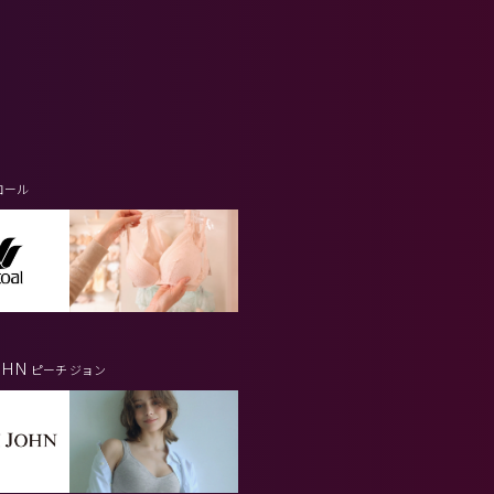
コール
OHN
ピーチ ジョン