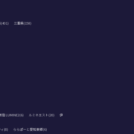
401)
三重県(158)
 LUMINE2(6)
ルミネエスト(20)
伊
ィ(8)
ららぽーと愛知東郷(6)