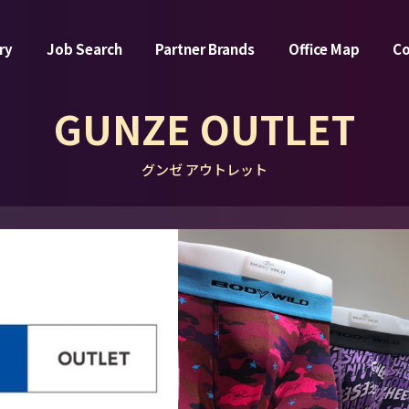
ry
Job Search
Partner Brands
Office Map
C
GUNZE OUTLET
グンゼ アウトレット