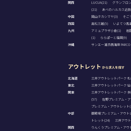
関西
LUCUA(21)
グランフロン
(21)
あべのハルカス近鉄本
中国
岡山タカシマヤ(3)
そごう
四国
高松三越(5)
いよてつ髙島
九州
アミュプラザ小倉(1)
岩田
(1)
ららぽーと福岡(9)
沖縄
サンエー浦添西海岸 PARCO CI
アウトレット
から求人を探す
北海道
三井アウトレットパーク 札幌
東北
三井アウトレットパーク 仙台
関東
三井アウトレットパーク 多摩
(57)
佐野プレミアム・アウ
プレミアム・アウトレット(1
中部
御殿場プレミアム・アウトレッ
トレット(24)
三井アウト
関西
りんくうプレミアム・アウト