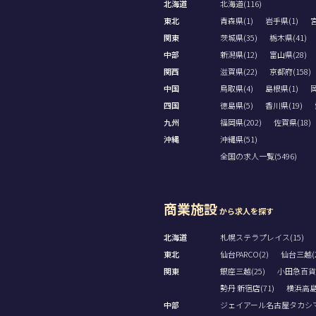
北海道
北海道(116)
東北
青森県(1)
岩手県(1)
宮
関東
茨城県(35)
栃木県(41)
中部
新潟県(12)
富山県(28)
関西
滋賀県(22)
京都府(158)
中国
鳥取県(4)
島根県(1)
岡
四国
徳島県(5)
香川県(19)
九州
福岡県(202)
佐賀県(18)
沖縄
沖縄県(51)
全国の求人一覧(5496)
商業施設
から求人を探す
北海道
札幌ステラプレイス(15)
東北
仙台PARCO(2)
仙台三越(2
関東
銀座三越(25)
小田急百貨
勢丹 新宿店(71)
横浜高島屋
中部
ジェイアール名古屋タカシマヤ