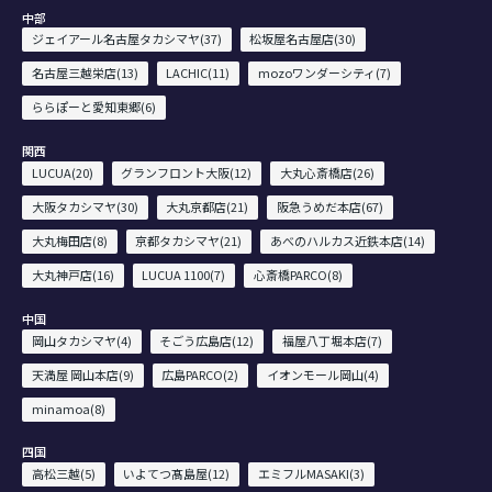
中部
ジェイアール名古屋タカシマヤ(37)
松坂屋名古屋店(30)
名古屋三越栄店(13)
LACHIC(11)
mozoワンダーシティ(7)
ららぽーと愛知東郷(6)
関西
LUCUA(20)
グランフロント大阪(12)
大丸心斎橋店(26)
大阪タカシマヤ(30)
大丸京都店(21)
阪急うめだ本店(67)
大丸梅田店(8)
京都タカシマヤ(21)
あべのハルカス近鉄本店(14)
大丸神戸店(16)
LUCUA 1100(7)
心斎橋PARCO(8)
中国
岡山タカシマヤ(4)
そごう広島店(12)
福屋八丁堀本店(7)
天満屋 岡山本店(9)
広島PARCO(2)
イオンモール岡山(4)
minamoa(8)
四国
高松三越(5)
いよてつ髙島屋(12)
エミフルMASAKI(3)