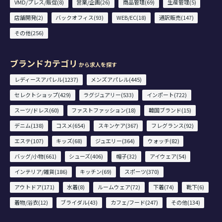
VMD/プレス/販促(8)
営業/企画(26)
商品管理(69)
生産管理(5)
店舗開発(2)
バックオフィス(93)
WEB/EC(18)
通訳販売(147)
その他(256)
ブランドカテゴリ
から求人を探す
レディースアパレル(1237)
メンズアパレル(445)
セレクトショップ(429)
ラグジュアリー(533)
インポート(722)
スーツ/ドレス(60)
ファストファッション(18)
韓国ブランド(15)
デニム(138)
コスメ(654)
スキンケア(367)
フレグランス(92)
エステ(107)
キッズ(68)
ジュエリー(364)
ウォッチ(82)
バッグ/小物(661)
シューズ(406)
帽子(32)
アイウェア(54)
インテリア/雑貨(186)
キッチン(69)
スポーツ(370)
アウトドア(171)
水着(8)
ルームウェア(72)
下着(74)
靴下(6)
着物/浴衣(12)
ブライダル(43)
カフェ/フード(247)
その他(134)