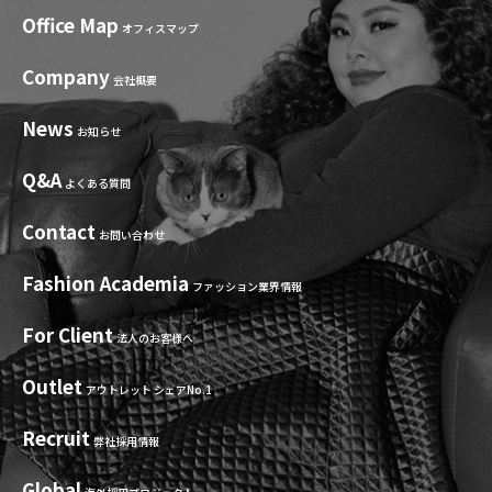
Office Map
オフィスマップ
Company
会社概要
News
お知らせ
Q&A
よくある質問
Contact
お問い合わせ
Fashion Academia
ファッション業界情報
For Client
法人のお客様へ
Outlet
アウトレット シェアNo.1
Recruit
弊社採用情報
Global