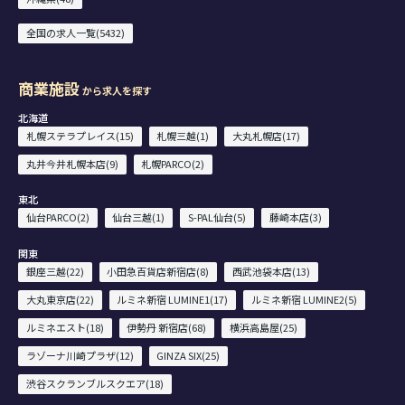
全国の求人一覧(5432)
商業施設
から求人を探す
北海道
札幌ステラプレイス(15)
札幌三越(1)
大丸札幌店(17)
丸井今井札幌本店(9)
札幌PARCO(2)
東北
仙台PARCO(2)
仙台三越(1)
S-PAL仙台(5)
藤崎本店(3)
関東
銀座三越(22)
小田急百貨店新宿店(8)
西武池袋本店(13)
大丸東京店(22)
ルミネ新宿 LUMINE1(17)
ルミネ新宿 LUMINE2(5)
ルミネエスト(18)
伊勢丹 新宿店(68)
横浜高島屋(25)
ラゾーナ川崎プラザ(12)
GINZA SIX(25)
渋谷スクランブルスクエア(18)