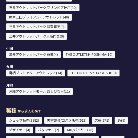
三井アウトレットパーク マリンピア神戸(10)
神戸三田プレミアム・アウトレット(40)
三井アウトレットパーク 滋賀竜王(9)
三井アウトレットパーク大阪門真(9)
中国
三井アウトレットパーク 倉敷(4)
THE OUTLETS HIROSHIMA(10)
九州
鳥栖プレミアム・アウトレット(14)
THE OUTLETS KITAKYUSHU(8)
沖縄
沖縄アウトレットモール あしびなー(11)
職種
から求人を探す
ショップ販売(3982)
美容部員/コスメ販売(512)
店長(271)
SV(9)
デザイナー(4)
パタンナー(2)
MD/バイヤー(28)