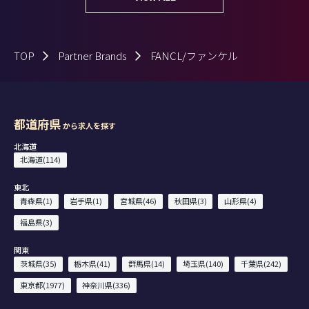
TOP
Partner Brands
FANCL/ファンケル
都道府県
から求人を探す
北海道
北海道(114)
東北
青森県(1)
岩手県(1)
宮城県(46)
秋田県(3)
山形県(4)
福島県(3)
関東
茨城県(35)
栃木県(41)
群馬県(14)
埼玉県(140)
千葉県(242)
東京都(1977)
神奈川県(336)