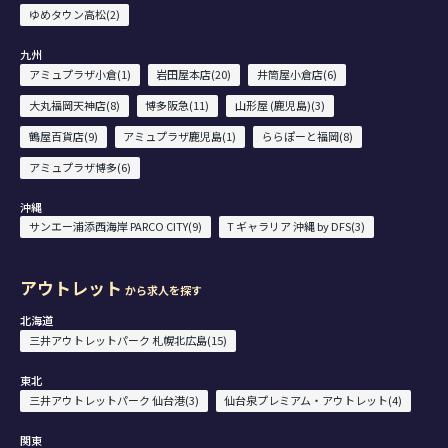
ゆめタウン高松(2)
九州
アミュプラザ小倉(1)
岩田屋本店(20)
井筒屋小倉店(6)
大丸福岡天神店(8)
博多阪急(11)
山形屋 (鹿児島)(3)
鶴屋百貨店(9)
アミュプラザ鹿児島(1)
ららぽーと福岡(8)
アミュプラザ博多(6)
沖縄
サンエー浦添西海岸 PARCO CITY(9)
T ギャラリア 沖縄 by DFS(3)
アウトレット
から求人を探す
北海道
三井アウトレットパーク 札幌北広島(15)
東北
三井アウトレットパーク 仙台港(3)
仙台泉プレミアム・アウトレット(4)
関東