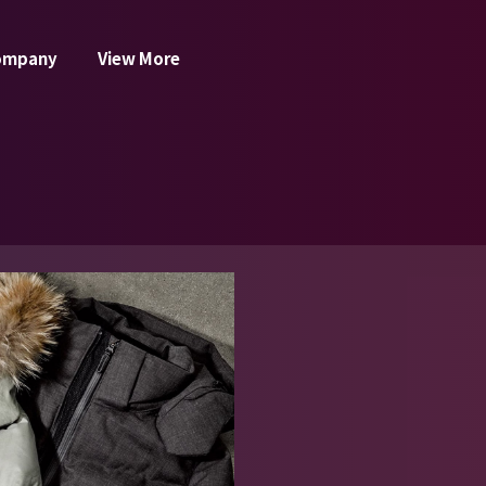
ompany
View More