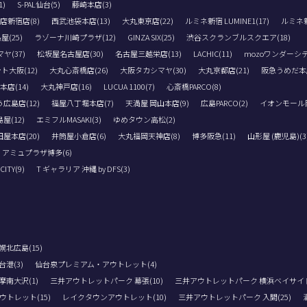
)
S-PAL仙台(5)
藤崎本店(3)
店新宿店(8)
西武池袋本店(13)
大丸東京店(22)
ルミネ新宿 LUMINE1(17)
ルミネ新宿
(25)
ラゾーナ川崎プラザ(12)
GINZA SIX(25)
渋谷スクランブルスクエア(18)
(37)
松坂屋名古屋店(30)
名古屋三越栄店(13)
LACHIC(11)
mozoワンダーシテ
ト大阪(12)
大丸心斎橋店(26)
大阪タカシマヤ(30)
大丸京都店(21)
阪急うめだ本店
店(14)
大丸神戸店(16)
LUCUA 1100(7)
心斎橋PARCO(8)
広島店(12)
福屋八丁堀本店(7)
天満屋 岡山本店(9)
広島PARCO(2)
イオンモール岡
屋(12)
エミフルMASAKI(3)
ゆめタウン高松(2)
屋本店(20)
井筒屋小倉店(6)
大丸福岡天神店(8)
博多阪急(11)
山形屋 (鹿児島)(3
アミュプラザ博多(6)
TY(9)
T ギャラリア 沖縄 by DFS(3)
北広島(15)
港(3)
仙台泉プレミアム・アウトレット(4)
南大沢(1)
三井アウトレットパーク 幕張(10)
三井アウトレットパーク 横浜ベイサイド(
トレット(15)
レイクタウンアウトレット(10)
三井アウトレットパーク 入間(25)