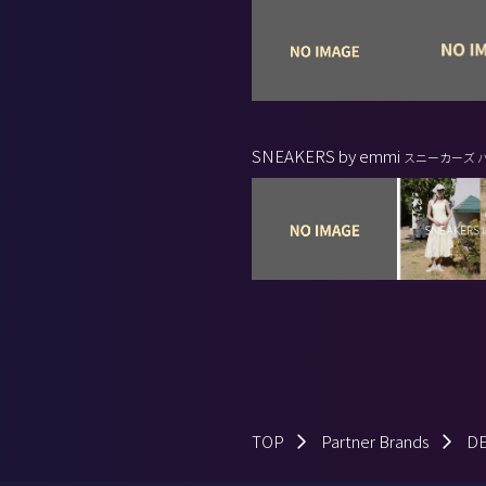
SNEAKERS by emmi
スニーカーズ バ
TOP
Partner Brands
D