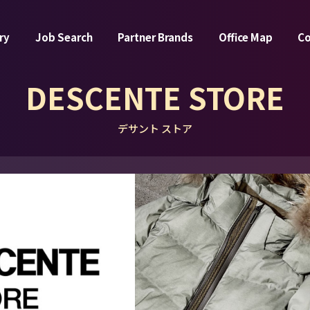
ry
Job Search
Partner Brands
Office Map
C
DESCENTE STORE
デサント ストア