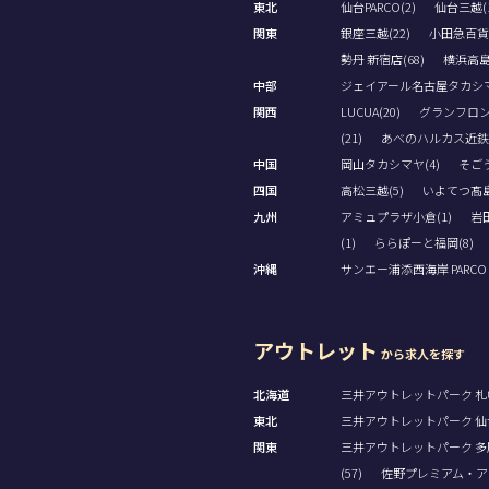
東北
仙台PARCO(2)
仙台三越(1
関東
銀座三越(22)
小田急百貨
勢丹 新宿店(68)
横浜高島屋
中部
ジェイアール名古屋タカシマヤ
関西
LUCUA(20)
グランフロン
(21)
あべのハルカス近鉄本
中国
岡山タカシマヤ(4)
そごう
四国
高松三越(5)
いよてつ髙島
九州
アミュプラザ小倉(1)
岩田
(1)
ららぽーと福岡(8)
沖縄
サンエー浦添西海岸 PARCO CI
アウトレット
から求人を探す
北海道
三井アウトレットパーク 札幌
東北
三井アウトレットパーク 仙台
関東
三井アウトレットパーク 多摩
(57)
佐野プレミアム・アウ