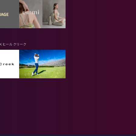
 エミ
ek
ヒール クリーク