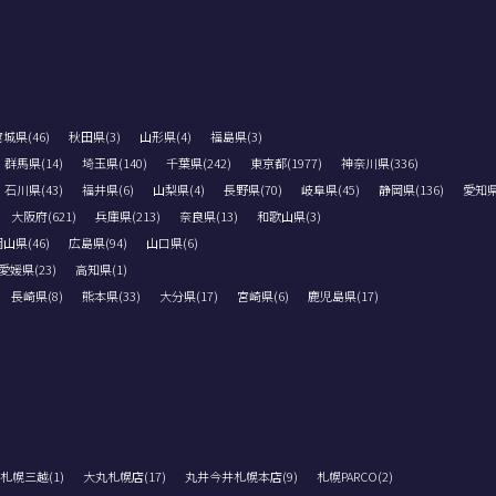
城県(46)
秋田県(3)
山形県(4)
福島県(3)
群馬県(14)
埼玉県(140)
千葉県(242)
東京都(1977)
神奈川県(336)
石川県(43)
福井県(6)
山梨県(4)
長野県(70)
岐阜県(45)
静岡県(136)
愛知県(
大阪府(621)
兵庫県(213)
奈良県(13)
和歌山県(3)
山県(46)
広島県(94)
山口県(6)
愛媛県(23)
高知県(1)
長崎県(8)
熊本県(33)
大分県(17)
宮崎県(6)
鹿児島県(17)
札幌三越(1)
大丸札幌店(17)
丸井今井札幌本店(9)
札幌PARCO(2)