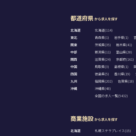
都道府県
から求人を探す
北海道
北海道(114)
東北
青森県(1)
岩手県(1)
宮
関東
茨城県(35)
栃木県(41)
中部
新潟県(11)
富山県(28)
関西
滋賀県(24)
京都府(161)
中国
鳥取県(3)
島根県(1)
岡
四国
徳島県(5)
香川県(19)
九州
福岡県(202)
佐賀県(18)
沖縄
沖縄県(48)
全国の求人一覧(5432)
商業施設
から求人を探す
北海道
札幌ステラプレイス(15)