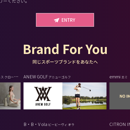
リーください。
ENTRY
Brand For You
同じスポーツブランドをあなたへ
ANEW GOLF
emmi
ネス クローゼッ
アニューゴルフ
エミ
B・B・V ola
CITRON I
ビービーヴィ オラ