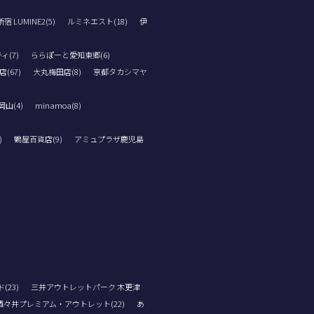
 LUMINE2(5)
ルミネエスト(18)
伊
ィ(7)
ららぽーと愛知東郷(6)
(67)
大丸梅田店(8)
京都タカシマヤ
山(4)
minamoa(8)
)
鶴屋百貨店(9)
アミュプラザ鹿児島
23)
三井アウトレットパーク 木更津
酒々井プレミアム・アウトレット(22)
あ