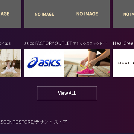
ザ シティ バイ
asics FACTORY OUTLET
Heal Cre
イ エミ
アシックスファクトリー
アウトレット
View ALL
ESCENTE STORE/デサント ストア