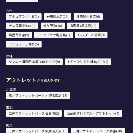
九州
アミュプラザ小倉(1)
岩田屋本店(19)
井筒屋小倉店(6)
大丸福岡天神店(9)
博多阪急(10)
山形屋 (鹿児島)(5)
鶴屋百貨店(9)
アミュプラザ鹿児島(1)
ららぽーと福岡(9)
アミュプラザ博多(5)
沖縄
サンエー浦添西海岸 PARCO CITY(9)
T ギャラリア 沖縄 by DFS(4)
アウトレット
から求人を探す
北海道
三井アウトレットパーク 札幌北広島(16)
東北
三井アウトレットパーク 仙台港(2)
仙台泉プレミアム・アウトレット(4)
関東
三井アウトレットパーク 多摩南大沢(1)
三井アウトレットパーク 幕張(10)