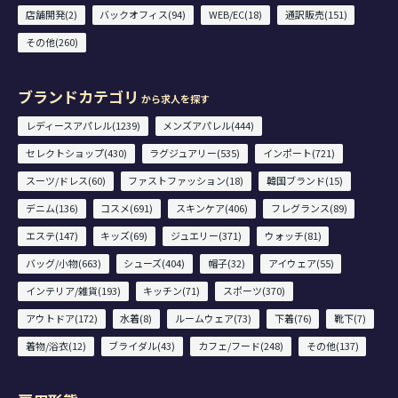
店舗開発(2)
バックオフィス(94)
WEB/EC(18)
通訳販売(151)
その他(260)
ブランドカテゴリ
から求人を探す
レディースアパレル(1239)
メンズアパレル(444)
セレクトショップ(430)
ラグジュアリー(535)
インポート(721)
スーツ/ドレス(60)
ファストファッション(18)
韓国ブランド(15)
デニム(136)
コスメ(691)
スキンケア(406)
フレグランス(89)
エステ(147)
キッズ(69)
ジュエリー(371)
ウォッチ(81)
バッグ/小物(663)
シューズ(404)
帽子(32)
アイウェア(55)
インテリア/雑貨(193)
キッチン(71)
スポーツ(370)
アウトドア(172)
水着(8)
ルームウェア(73)
下着(76)
靴下(7)
着物/浴衣(12)
ブライダル(43)
カフェ/フード(248)
その他(137)