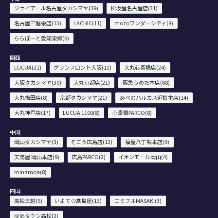
ジェイアール名古屋タカシマヤ(39)
松坂屋名古屋店(31)
名古屋三越栄店(13)
LACHIC(11)
mozoワンダーシティ(8)
ららぽーと愛知東郷(6)
関西
LUCUA(21)
グランフロント大阪(12)
大丸心斎橋店(24)
大阪タカシマヤ(30)
大丸京都店(21)
阪急うめだ本店(68)
大丸梅田店(8)
京都タカシマヤ(21)
あべのハルカス近鉄本店(14)
大丸神戸店(17)
LUCUA 1100(8)
心斎橋PARCO(8)
中国
岡山タカシマヤ(3)
そごう広島店(12)
福屋八丁堀本店(9)
天満屋 岡山本店(9)
広島PARCO(2)
イオンモール岡山(4)
minamoa(8)
四国
高松三越(5)
いよてつ髙島屋(13)
エミフルMASAKI(3)
ゆめタウン高松(2)