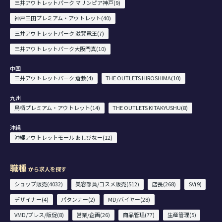
三井アウトレットパーク マリンピア神戸(9)
神戸三田プレミアム・アウトレット(40)
三井アウトレットパーク 滋賀竜王(7)
三井アウトレットパーク大阪門真(10)
中国
三井アウトレットパーク 倉敷(4)
THE OUTLETS HIROSHIMA(10)
九州
鳥栖プレミアム・アウトレット(14)
THE OUTLETS KITAKYUSHU(8)
沖縄
沖縄アウトレットモール あしびなー(12)
職種
から求人を探す
ショップ販売(4032)
美容部員/コスメ販売(512)
店長(268)
SV(9)
デザイナー(4)
パタンナー(2)
MD/バイヤー(28)
VMD/プレス/販促(8)
営業/企画(26)
商品管理(77)
生産管理(5)