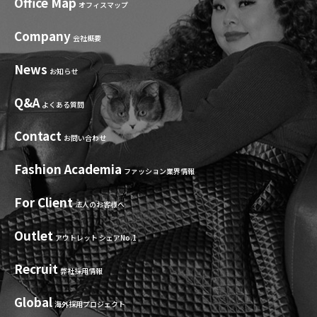
Office Map
オフィスマップ
Company
会社概要
News
お知らせ
Q&A
よくある質問
Contact
お問い合わせ
Fashion Academia
ファッション業界情報
For Client
法人のお客様へ
Outlet
アウトレット シェアNo.1
Recruit
弊社採用情報
Global
海外採用プロジェクト