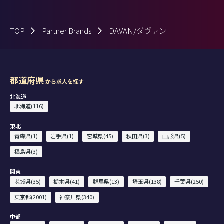
TOP
Partner Brands
DAVAN/ダヴァン
都道府県
から求人を探す
北海道
北海道(116)
東北
青森県(1)
岩手県(1)
宮城県(45)
秋田県(3)
山形県(5)
福島県(3)
関東
茨城県(35)
栃木県(41)
群馬県(13)
埼玉県(138)
千葉県(250)
東京都(2001)
神奈川県(340)
中部