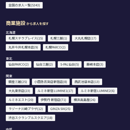
全国の求人一覧(5343)
商業施設
から求人を探す
北海道
札幌ステラプレイス(15)
札幌三越(1)
大丸札幌店(17)
丸井今井札幌本店(9)
札幌PARCO(2)
東北
仙台PARCO(2)
仙台三越(2)
S-PAL仙台(5)
藤崎本店(3)
関東
銀座三越(25)
小田急百貨店新宿店(8)
西武池袋本店(13)
大丸東京店(23)
ルミネ新宿 LUMINE1(17)
ルミネ新宿 LUMINE2(6)
ルミネエスト(20)
伊勢丹 新宿店(71)
横浜高島屋(26)
ラゾーナ川崎プラザ(12)
GINZA SIX(25)
渋谷スクランブルスクエア(18)
中部