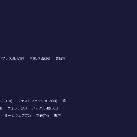
D/プレス/販促(8)
営業/企画(26)
商品管
ス(60)
ファストファッション(18)
韓
)
ウォッチ(82)
バッグ/小物(661)
ルームウェア(72)
下着(74)
靴下