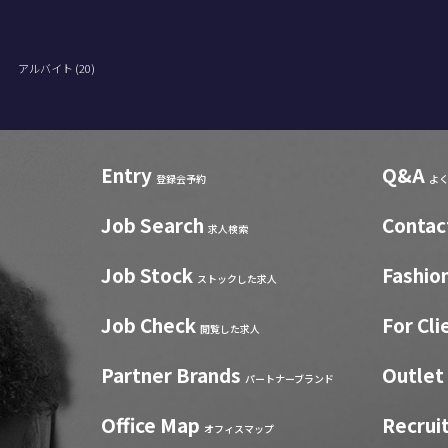
)
アルバイト (20)
Entry
Q&A
登録会予約
よ
Job Search
Contac
求人検索
Job Stock
Fashio
ストックした求人
Job Check
For Cli
閲覧した求人
Partner Brands
Outlet
パートナーブランド
Office Map
Recrui
オフィスマップ