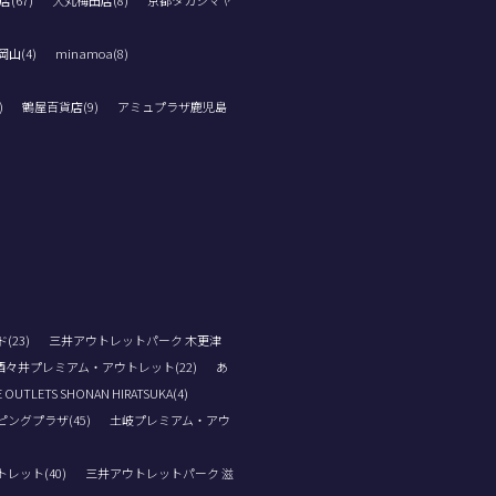
(67)
大丸梅田店(8)
京都タカシマヤ
山(4)
minamoa(8)
)
鶴屋百貨店(9)
アミュプラザ鹿児島
23)
三井アウトレットパーク 木更津
酒々井プレミアム・アウトレット(22)
あ
 OUTLETS SHONAN HIRATSUKA(4)
ングプラザ(45)
土岐プレミアム・アウ
レット(40)
三井アウトレットパーク 滋