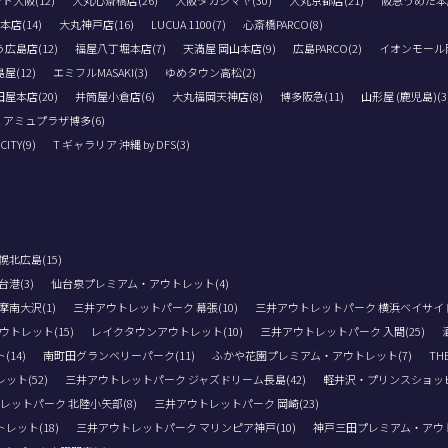
ト大阪(12)
大丸心斎橋店(26)
大阪タカシマヤ(30)
大丸京都店(21)
阪急うめだ本店
店(14)
大丸神戸店(16)
LUCUA 1100(7)
心斎橋PARCO(8)
広島店(12)
福屋八丁堀本店(7)
天満屋 岡山本店(9)
広島PARCO(2)
イオンモール岡
屋(12)
エミフルMASAKI(3)
ゆめタウン高松(2)
屋本店(20)
井筒屋小倉店(6)
大丸福岡天神店(8)
博多阪急(11)
山形屋 (鹿児島)(3
アミュプラザ博多(6)
TY(9)
T ギャラリア 沖縄 by DFS(3)
北広島(15)
港(3)
仙台泉プレミアム・アウトレット(4)
南大沢(1)
三井アウトレットパーク 幕張(10)
三井アウトレットパーク 横浜ベイサイド(
トレット(15)
レイクタウンアウトレット(10)
三井アウトレットパーク 入間(25)
14)
南町田グランベリーパーク(11)
ふかや花園プレミアム・アウトレット(7)
THE
ト(52)
三井アウトレットパーク ジャズドリーム長島(42)
軽井沢・プリンスショッピ
レットパーク 北陸小矢部(8)
三井アウトレットパーク 岡崎(23)
レット(18)
三井アウトレットパーク マリンピア神戸(10)
神戸三田プレミアム・アウト