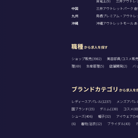
賀竜王(9)
三井アウトレッ
中国
三井アウトレットパーク 倉敷
九州
鳥栖プレミアム・アウトレット
沖縄
沖縄アウトレットモール あし
職種
から求人を探す
ショップ販売(3982)
美容部員/コスメ販売(
理(69)
生産管理(5)
店舗開発(2)
バッ
ブランドカテゴリ
から求人を
レディースアパレル(1237)
メンズアパレル(
国ブランド(15)
デニム(138)
コスメ(65
シューズ(406)
帽子(32)
アイウェア(54
(6)
着物/浴衣(12)
ブライダル(43)
カ