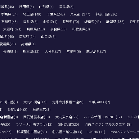
城県(46)
秋田県(3)
山形県(4)
福島県(3)
群馬県(14)
埼玉県(140)
千葉県(242)
東京都(1977)
神奈川県(336)
石川県(43)
福井県(6)
山梨県(4)
長野県(70)
岐阜県(45)
静岡県(136)
愛知県(
大阪府(621)
兵庫県(213)
奈良県(13)
和歌山県(3)
山県(46)
広島県(94)
山口県(6)
愛媛県(23)
高知県(1)
長崎県(8)
熊本県(33)
大分県(17)
宮崎県(6)
鹿児島県(17)
札幌三越(1)
大丸札幌店(17)
丸井今井札幌本店(9)
札幌PARCO(2)
)
S-PAL仙台(5)
藤崎本店(3)
店新宿店(8)
西武池袋本店(13)
大丸東京店(22)
ルミネ新宿 LUMINE1(17)
ルミネ新宿
(25)
ラゾーナ川崎プラザ(12)
GINZA SIX(25)
渋谷スクランブルスクエア(18)
(37)
松坂屋名古屋店(30)
名古屋三越栄店(13)
LACHIC(11)
mozoワンダーシテ