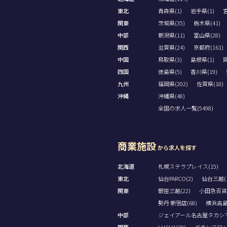
東北
青森県(1)
岩手県(1)
宮
関東
茨城県(35)
栃木県(41)
中部
新潟県(11)
富山県(28)
関西
滋賀県(24)
京都府(161)
中国
鳥取県(3)
島根県(1)
岡
四国
徳島県(5)
香川県(19)
九州
福岡県(202)
佐賀県(18)
沖縄
沖縄県(48)
全国の求人一覧(5498)
商業施設
から求人を探す
北海道
札幌ステラプレイス(15)
東北
仙台PARCO(2)
仙台三越(1
関東
銀座三越(22)
小田急百貨
勢丹 新宿店(68)
横浜高島屋
中部
ジェイアール名古屋タカシマヤ