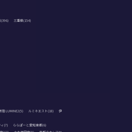
396)
三重県(154)
 LUMINE2(5)
ルミネエスト(18)
伊
ィ(7)
ららぽーと愛知東郷(6)