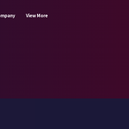
ompany
View More