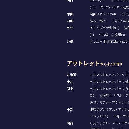
関西
LUCUA(20)
グランフロン
(21)
あべのハルカス近鉄本
中国
岡山タカシマヤ(4)
そごう
四国
高松三越(5)
いよてつ髙島
九州
アミュプラザ小倉(1)
岩田
(1)
ららぽーと福岡(8)
沖縄
サンエー浦添西海岸 PARCO CI
アウトレット
から求人を探す
北海道
三井アウトレットパーク 札幌
東北
三井アウトレットパーク 仙台
関東
三井アウトレットパーク 多摩
(57)
佐野プレミアム・アウ
みプレミアム・アウトレット(
中部
御殿場プレミアム・アウトレッ
トレット(25)
三井アウト
関西
りんくうプレミアム・アウト