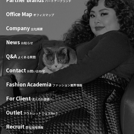
パートナーブランド
Office Map
オフィスマップ
Company
会社概要
News
お知らせ
Q&A
よくある質問
Contact
お問い合わせ
Fashion Academia
ファッション業界情報
For Client
法人のお客様へ
Outlet
アウトレット シェアNo.1
Recruit
弊社採用情報