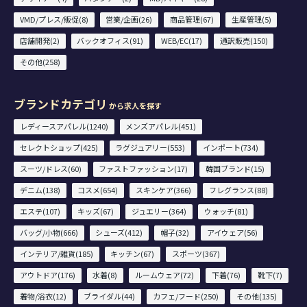
VMD/プレス/販促(8)
営業/企画(26)
商品管理(67)
生産管理(5)
店舗開発(2)
バックオフィス(91)
WEB/EC(17)
通訳販売(150)
その他(258)
ブランドカテゴリ
から求人を探す
レディースアパレル(1240)
メンズアパレル(451)
セレクトショップ(425)
ラグジュアリー(553)
インポート(734)
スーツ/ドレス(60)
ファストファッション(17)
韓国ブランド(15)
デニム(138)
コスメ(654)
スキンケア(366)
フレグランス(88)
エステ(107)
キッズ(67)
ジュエリー(364)
ウォッチ(81)
バッグ/小物(666)
シューズ(412)
帽子(32)
アイウェア(56)
インテリア/雑貨(185)
キッチン(67)
スポーツ(367)
アウトドア(176)
水着(8)
ルームウェア(72)
下着(76)
靴下(7)
着物/浴衣(12)
ブライダル(44)
カフェ/フード(250)
その他(135)