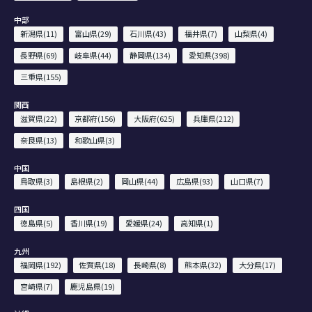
中部
新潟県(11)
富山県(29)
石川県(43)
福井県(7)
山梨県(4)
長野県(69)
岐阜県(44)
静岡県(134)
愛知県(398)
三重県(155)
関西
滋賀県(22)
京都府(156)
大阪府(625)
兵庫県(212)
奈良県(13)
和歌山県(3)
中国
鳥取県(3)
島根県(2)
岡山県(44)
広島県(93)
山口県(7)
四国
徳島県(5)
香川県(19)
愛媛県(24)
高知県(1)
九州
福岡県(192)
佐賀県(18)
長崎県(8)
熊本県(32)
大分県(17)
宮崎県(7)
鹿児島県(19)