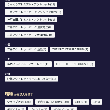
りんくうプレミアム・アウトレット(19)
三井アウトレットパーク マリンピア神戸(10)
神戸三田プレミアム・アウトレット(39)
三井アウトレットパーク 滋賀竜王(8)
三井アウトレットパーク大阪門真(10)
中国
三井アウトレットパーク 倉敷(4)
THE OUTLETS HIROSHIMA(9)
九州
鳥栖プレミアム・アウトレット(13)
THE OUTLETS KITAKYUSHU(8)
沖縄
沖縄アウトレットモール あしびなー(11)
職種
から求人を探す
ショップ販売(4002)
美容部員/コスメ販売(504)
店長(271)
SV(9)
デザイナー(4)
パタンナー(2)
MD/バイヤー(28)