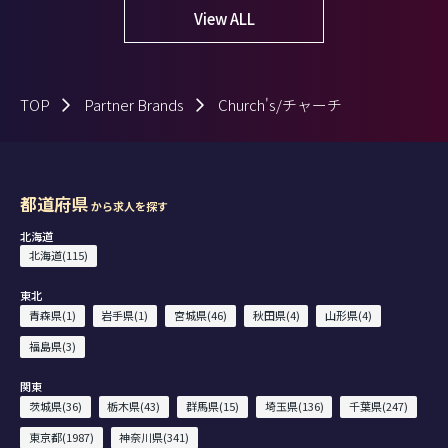
View ALL
TOP
Partner Brands
Church's/チャーチ
都道府県
から求人を探す
北海道
北海道(115)
東北
青森県(1)
岩手県(1)
宮城県(46)
秋田県(4)
山形県(4)
福島県(3)
関東
茨城県(36)
栃木県(43)
群馬県(15)
埼玉県(136)
千葉県(247)
東京都(1987)
神奈川県(341)