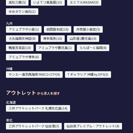
高松三越(5)
いよてつ髙島屋(13)
エミフルMASAKI(3)
ゆめタウン高松(2)
九州
アミュプラザ小倉(1)
岩田屋本店(16)
井筒屋小倉店(5)
大丸福岡天神店(8)
博多阪急(10)
山形屋 (鹿児島)(4)
鶴屋百貨店(10)
アミュプラザ鹿児島(1)
ららぽーと福岡(8)
アミュプラザ博多(6)
沖縄
サンエー浦添西海岸 PARCO CITY(9)
T ギャラリア 沖縄 by DFS(3)
アウトレット
から求人を探す
北海道
三井アウトレットパーク 札幌北広島(14)
東北
三井アウトレットパーク 仙台港(3)
仙台泉プレミアム・アウトレット(4)