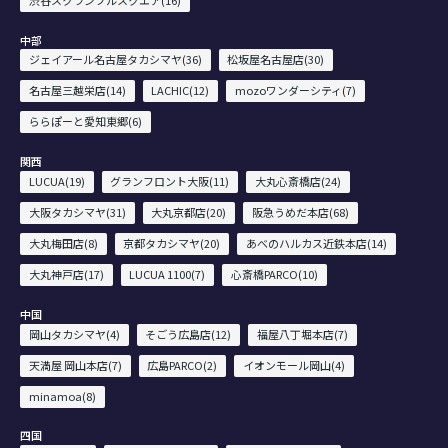
中部
ジェイアール名古屋タカシマヤ(36)
松坂屋名古屋店(30)
名古屋三越栄店(14)
LACHIC(12)
mozoワンダーシティ(7)
ららぽーと愛知東郷(6)
関西
LUCUA(19)
グランフロント大阪(11)
大丸心斎橋店(24)
大阪タカシマヤ(31)
大丸京都店(20)
阪急うめだ本店(68)
大丸梅田店(8)
京都タカシマヤ(20)
あべのハルカス近鉄本店(14)
大丸神戸店(17)
LUCUA 1100(7)
心斎橋PARCO(10)
中国
岡山タカシマヤ(4)
そごう広島店(12)
福屋八丁堀本店(7)
天満屋 岡山本店(7)
広島PARCO(2)
イオンモール岡山(4)
minamoa(8)
四国