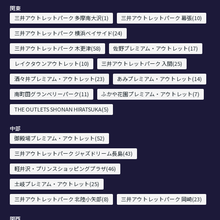
関東
三井アウトレットパーク 多摩南大沢(1)
三井アウトレットパーク 幕張(10)
三井アウトレットパーク 横浜ベイサイド(24)
三井アウトレットパーク 木更津(58)
佐野プレミアム・アウトレット(17)
レイクタウンアウトレット(10)
三井アウトレットパーク 入間(25)
酒々井プレミアム・アウトレット(23)
あみプレミアム・アウトレット(14)
南町田グランベリーパーク(11)
ふかや花園プレミアム・アウトレット(7)
THE OUTLETS SHONAN HIRATSUKA(5)
中部
御殿場プレミアム・アウトレット(52)
三井アウトレットパーク ジャズドリーム長島(43)
軽井沢・プリンスショッピングプラザ(46)
土岐プレミアム・アウトレット(25)
三井アウトレットパーク 北陸小矢部(8)
三井アウトレットパーク 岡崎(23)
関西