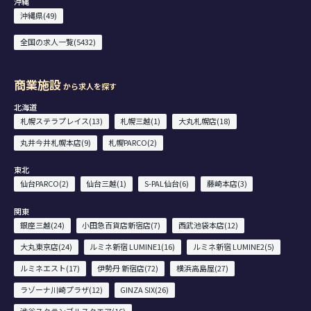
沖縄
沖縄県(49)
全国の求人一覧(5432)
商業施設
から求人を探す
北海道
札幌ステラプレイス(13)
札幌三越(1)
大丸札幌店(18)
丸井今井札幌本店(9)
札幌PARCO(2)
東北
仙台PARCO(2)
仙台三越(1)
S-PAL仙台(6)
藤崎本店(3)
関東
銀座三越(24)
小田急百貨店新宿店(7)
西武池袋本店(12)
大丸東京店(24)
ルミネ新宿 LUMINE1(16)
ルミネ新宿 LUMINE2(5)
ルミネエスト(17)
伊勢丹 新宿店(72)
横浜高島屋(27)
ラゾーナ川崎プラザ(12)
GINZA SIX(26)
渋谷スクランブルスクエア(16)